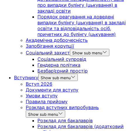
про випадки булінгу (цькування) в
закладі освіти
Порядок реагування на доведені
випадки булінгу (цькування) в закладі
освіти та відповідальність осіб,
причетних до булінгу (цькування)
Академічна доброчесність
Запобігання корупції
Соціальний захист
Show sub menu
Соціальний супровід
Гендерна політика
Безбар’єрний простір
Вступнику
Show sub menu
Вступ 2026
Документи для вступу
Умови вступу
Правила прийому
Розклад вступних випробувань
Show sub menu
Розклад для бакалаврів
Розклад для бакалаврів (додатковий