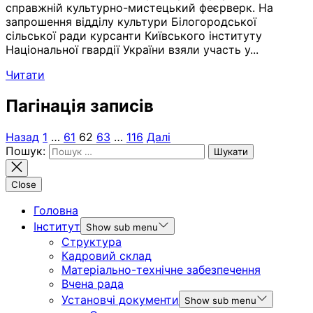
справжній культурно-мистецький феєрверк. На
запрошення відділу культури Білогородської
сільської ради курсанти Київського інституту
Національної гвардії України взяли участь у...
Читати
Пагінація записів
Назад
1
…
61
62
63
…
116
Далі
Пошук:
Close
Головна
Інститут
Show sub menu
Структура
Кадровий склад
Матеріально-технічне забезпечення
Вчена рада
Установчі документи
Show sub menu