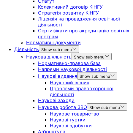
Статут
Колективний договір КІНГУ
Стратегія розвитку КІНГУ
Ліцензія на провадження освітньої
діяльності
Сертифікати про акредитацію освітніх
програм
Нормативні документи
Діяльність
Show sub menu
Наукова діяльність
Show sub menu
Нормативно-правова база
Напрями наукової діяльності
Наукові видання
Show sub menu
Науковий вісник
Проблеми правоохоронної
діяльності
Наукові заходи
Наукова робота ЗВО
Show sub menu
Наукове товариство
Наукові гуртки
Наукові здобутки
Ад’юнктура