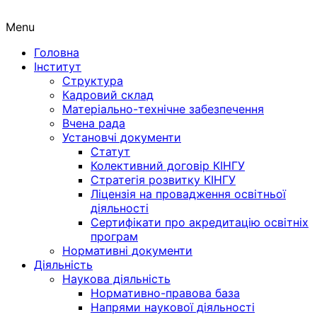
Menu
Головна
Інститут
Структура
Кадровий склад
Матеріально-технічне забезпечення
Вчена рада
Установчі документи
Статут
Колективний договір КІНГУ
Стратегія розвитку КІНГУ
Ліцензія на провадження освітньої
діяльності
Сертифікати про акредитацію освітніх
програм
Нормативні документи
Діяльність
Наукова діяльність
Нормативно-правова база
Напрями наукової діяльності