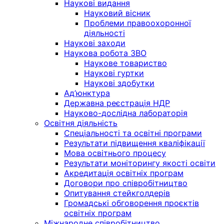
Наукові видання
Науковий вісник
Проблеми правоохоронної
діяльності
Наукові заходи
Наукова робота ЗВО
Наукове товариство
Наукові гуртки
Наукові здобутки
Ад’юнктура
Державна реєстрація НДР
Науково-дослідна лабораторія
Освітня діяльність
Спеціальності та освітні програми
Результати підвищення кваліфікації
Мова освітнього процесу
Результати моніторингу якості освіти
Акредитація освітніх програм
Договори про співробітництво
Опитування стейкголдерів
Громадські обговорення проєктів
освітніх програм
Міжнародне співробітництво