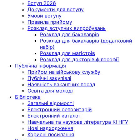
Вступ 2026
Документи для вступу
Умови вступу
Правила прийому
Розклад вступних випробувань
Розклад для бакалаврів
Розклад для бакалаврів (додатковий
набір)
Розклад для магістрів
Розклад для докторів філософії
Публічна інформація
Прийом на військову службу
Публічні закупівлі
Наявність вакантних посад
Освіта для молоді
Бібліотека
Загальні відомості
Електронний репозитарій
Електронний каталог
Навчальна та наукова література КІ НГУ
Нові надходження
Корисні посилання