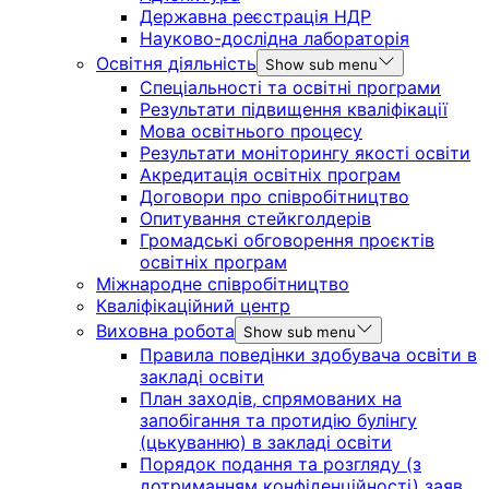
Державна реєстрація НДР
Науково-дослідна лабораторія
Освітня діяльність
Show sub menu
Спеціальності та освітні програми
Результати підвищення кваліфікації
Мова освітнього процесу
Результати моніторингу якості освіти
Акредитація освітніх програм
Договори про співробітництво
Опитування стейкголдерів
Громадські обговорення проєктів
освітніх програм
Міжнародне співробітництво
Кваліфікаційний центр
Виховна робота
Show sub menu
Правила поведінки здобувача освіти в
закладі освіти
План заходів, спрямованих на
запобігання та протидію булінгу
(цькуванню) в закладі освіти
Порядок подання та розгляду (з
дотриманням конфіденційності) заяв