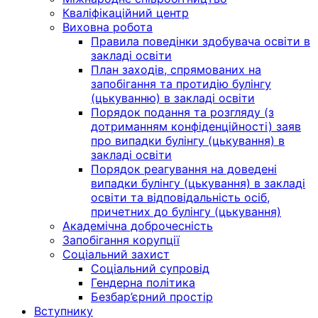
Кваліфікаційний центр
Виховна робота
Правила поведінки здобувача освіти в
закладі освіти
План заходів, спрямованих на
запобігання та протидію булінгу
(цькуванню) в закладі освіти
Порядок подання та розгляду (з
дотриманням конфіденційності) заяв
про випадки булінгу (цькування) в
закладі освіти
Порядок реагування на доведені
випадки булінгу (цькування) в закладі
освіти та відповідальність осіб,
причетних до булінгу (цькування)
Академічна доброчесність
Запобігання корупції
Соціальний захист
Соціальний супровід
Гендерна політика
Безбар’єрний простір
Вступнику