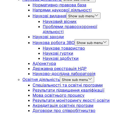
Нормативно-правова база
Напрями наукової діяльності
Наукові видання
Show sub menu
Науковий вісник
Проблеми правоохоронної
діяльності
Наукові заходи
Наукова робота ЗВО
Show sub menu
Наукове товариство
Наукові гуртки
Наукові здобутки
Ад’юнктура
Державна реєстрація НДР
Науково-дослідна лабораторія
Освітня діяльність
Show sub menu
Спеціальності та освітні програми
Результати підвищення кваліфікації
Мова освітнього процесу
Результати моніторингу якості освіти
Акредитація освітніх програм
Договори про співробітництво