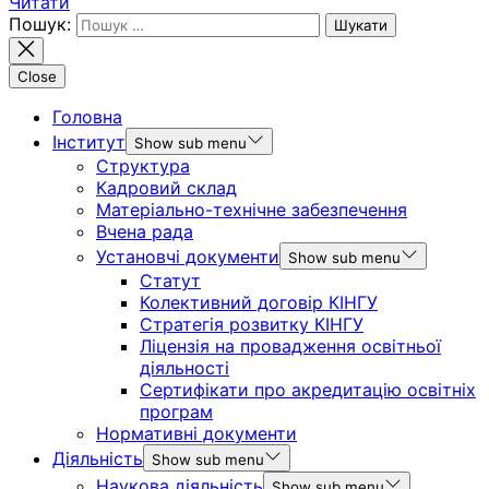
Читати
Пошук:
Close
Головна
Інститут
Show sub menu
Структура
Кадровий склад
Матеріально-технічне забезпечення
Вчена рада
Установчі документи
Show sub menu
Статут
Колективний договір КІНГУ
Стратегія розвитку КІНГУ
Ліцензія на провадження освітньої
діяльності
Сертифікати про акредитацію освітніх
програм
Нормативні документи
Діяльність
Show sub menu
Наукова діяльність
Show sub menu