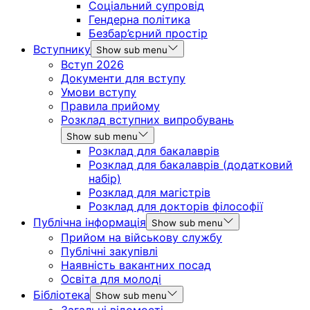
Соціальний супровід
Гендерна політика
Безбар’єрний простір
Вступнику
Show sub menu
Вступ 2026
Документи для вступу
Умови вступу
Правила прийому
Розклад вступних випробувань
Show sub menu
Розклад для бакалаврів
Розклад для бакалаврів (додатковий
набір)
Розклад для магістрів
Розклад для докторів філософії
Публічна інформація
Show sub menu
Прийом на військову службу
Публічні закупівлі
Наявність вакантних посад
Освіта для молоді
Бібліотека
Show sub menu