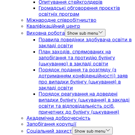
Опитування стейкголдерів
Громадські обговорення проєктів
освітніх програм
Міжнародне співробітництво
Кваліфікаційний центр
Виховна робота
Show sub menu
Правила поведінки здобувача освіти в
закладі освіти
План заходів, спрямованих на
запобігання та протидію булінгу
(цькуванню) в закладі освіти
Порядок подання та розгляду (з
дотриманням конфіденційності) заяв
про випадки булінгу (цькування) в
закладі освіти
Порядок реагування на доведені
випадки булінгу (цькування) в закладі
освіти та відповідальність осіб,
причетних до булінгу (цькування)
Академічна доброчесність
Запобігання корупції
Соціальний захист
Show sub menu