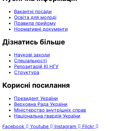
Вакантні посади
Освіта для молоді
Правила прийому
Нормативні документи
Дізнатись більше
Наукові заходи
Спеціальності
Репозитарій КІ НГУ
Структура
Корисні посилання
Президент України
Верховна Рада України
Міністерство внутрішніх справ
Національна гвардія України
Facebook
Youtube
Instagram
Flickr