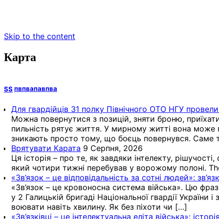
Skip to the content
Карта
пвпвапавпва
Для гвардійців 31 полку Північного ОТО НГУ провели
Можна повернутися з позицій, зняти броню, приїхати
пильність рятує життя. У мирному житті вона може 
зникають просто тому, що боєць повернувся. Саме т
Врятувати Карата
9 Серпня, 2026
Ця історія – про те, як завдяки інтелекту, рішучост
який чотири тижні перебував у ворожому полоні. Th
«Зв’язок – це відповідальність за сотні людей»: зв’я
«Зв’язок – це кровоносна система війська». Цю фра
у 2 Галицькій бригаді Національної гвардії України і
воювати навіть хвилину. Як без піхоти чи […]
«Зв’язківці – це інтелектуальна еліта війська»: істо