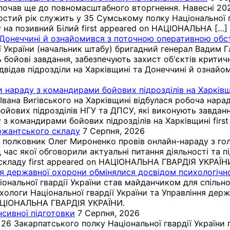
почав ще до повномасштабного вторгнення. Навесні 2021 
ий рік служить у 35 Сумському полку Національної гвар
ку на позивний Білий first appeared on НАЦІОНАЛЬНА […]
та Донеччині й ознайомився з поточною оперативною об
 України (начальник штабу) бригадний генерал Вадим Г
ть бойові завдання, забезпечують захист об'єктів крит
двідав підрозділи на Харківщині та Донеччині й ознай
и нараду з командирами бойових підрозділів на Харків
Івана Вигівського на Харківщині відбулася робоча нара
вих підрозділів НГУ та ДПСУ, які виконують завдання 
з командирами бойових підрозділів на Харківщині first
ржантського складу
7 Серпня, 2026
и полковник Олег Мироненко провів онлайн-нараду з го
ід час якої обговорили актуальні питання діяльності та 
кладу first appeared on НАЦІОНАЛЬНА ГВАРДІЯ УКРАЇН
ння державної охорони обмінялися досвідом психологіч
ональної гвардії України став майданчиком для спільної
хологи Національної гвардії України та Управління дер
НАЦІОНАЛЬНА ГВАРДІЯ УКРАЇНИ.
сивної підготовки
7 Серпня, 2026
26 Закарпатського полку Національної гвардії України 