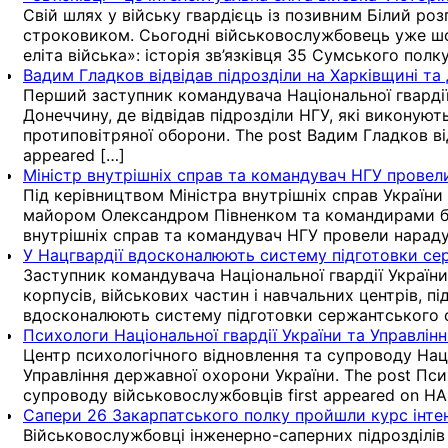
Свій шлях у війську гвардієць із позивним Білий роз
строковиком. Сьогодні військовослужбовець уже шост
еліта війська»: історія зв’язківця 35 Сумського пол
Вадим Гладков відвідав підрозділи на Харківщині 
Перший заступник командувача Національної гвардії
Донеччину, де відвідав підрозділи НГУ, які виконую
протиповітряної оборони. The post Вадим Гладков ві
appeared […]
Міністр внутрішніх справ та командувач НГУ провел
Під керівництвом Міністра внутрішніх справ України 
майором Олександром Півненком та командирами бойо
внутрішніх справ та командувач НГУ провели нараду 
У Нацгвардії вдосконалюють систему підготовки се
Заступник командувача Національної гвардії Україн
корпусів, військових частин і навчальних центрів, п
вдосконалюють систему підготовки сержантського с
Психологи Національної гвардії України та Управлі
Центр психологічного відновлення та супроводу Наці
Управління державної охорони України. The post Пси
супроводу військовослужбовців first appeared on 
Сапери 26 Закарпатського полку пройшли курс інтен
Військовослужбовці інженерно-саперних підрозділів 