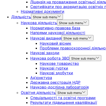
Ліцензія на провадження освітньої діял
Сертифікати про акредитацію освітніх 
Нормативні документи
Діяльність
Show sub menu
Наукова діяльність
Show sub menu
Нормативно-правова база
Напрями наукової діяльності
Наукові видання
Show sub menu
Науковий вісник
Проблеми правоохоронної діяльно
Наукові заходи
Наукова робота ЗВО
Show sub menu
Наукове товариство
Наукові гуртки
Наукові здобутки
Ад’юнктура
Державна реєстрація НДР
Науково-дослідна лабораторія
Освітня діяльність
Show sub menu
Спеціальності та освітні програми
Результати підвищення кваліфікації