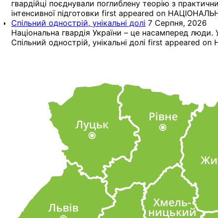
гвардійці поєднували поглиблену теорію з практич
інтенсивної підготовки first appeared on НАЦІОНАЛ
Спільний однострій, унікальні долі
7 Серпня, 2026
Національна гвардія України – це насамперед люди. У
Спільний однострій, унікальні долі first appeared 