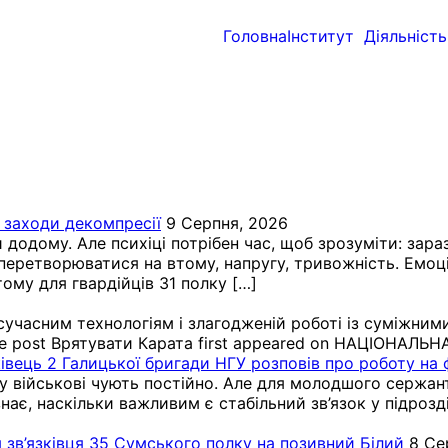
Головна
Інститут
Діяльність
 заходи декомпресії
9 Серпня, 2026
 додому. Але психіці потрібен час, щоб зрозуміти: зара
перетворюватися на втому, напругу, тривожність. Емоці
ому для гвардійців 31 полку […]
і, сучасним технологіям і злагодженій роботі із суміжн
e post Врятувати Карата first appeared on НАЦІОНАЛЬН
зківець 2 Галицької бригади НГУ розповів про роботу на 
зу військові чують постійно. Але для молодшого сержан
 знає, наскільки важливим є стабільний зв’язок у підрозд
рія зв’язківця 35 Сумського полку на позивний Білий
8 Се