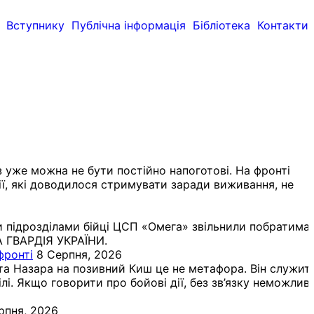
Вступнику
Публічна інформація
Бібліотека
Контакти
з уже можна не бути постійно напоготові. На фронті
ї, які доводилося стримувати заради виживання, не
ими підрозділами бійці ЦСП «Омега» звільнили побратима,
А ГВАРДІЯ УКРАЇНИ.
фронті
8 Серпня, 2026
та Назара на позивний Киш це не метафора. Він служит
ілі. Якщо говорити про бойові дії, без зв’язку неможлив
рпня, 2026