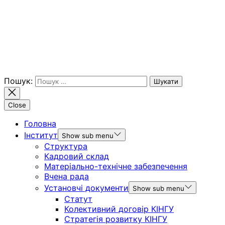
Пошук:
Close
Головна
Інститут
Show sub menu
Структура
Кадровий склад
Матеріально-технічне забезпечення
Вчена рада
Установчі документи
Show sub menu
Статут
Колективний договір КІНГУ
Стратегія розвитку КІНГУ