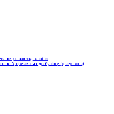
вання) в закладі освіти
ть осіб, причетних до булінгу (цькування)