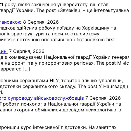
року, після закінчення університету, він став
дії України. The post «Зв’язківці – це інтелектуальна
становкою
8 Серпня, 2026
ладков здійснив робочу поїздку на Харківщину та
ичної інфраструктури та посилюють систему
омився з поточною оперативною обстановкою first
щині
7 Серпня, 2026
да з командувачем Національної гвардії України генерал
на фронті та у прифронтових регіонах. The post Мініс
 appeared […]
ловними сержантами НГУ, територіальних управлінь,
підготовки сержантського складу. The post У Нацгвардії
И.
ного супроводу військовослужбовців
7 Серпня, 2026
 роботи психологів Національної гвардії України та
жавної охорони обмінялися досвідом психологічного
пройшли курс інтенсивної підготовки. На заняттях