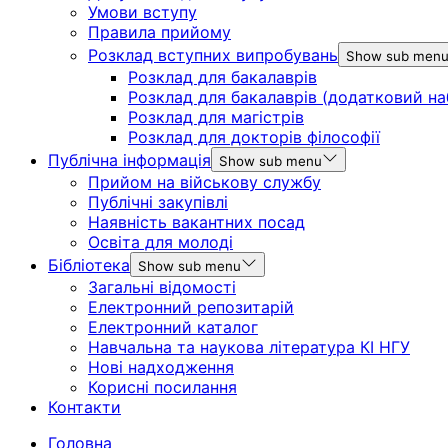
Умови вступу
Правила прийому
Розклад вступних випробувань
Show sub men
Розклад для бакалаврів
Розклад для бакалаврів (додатковий на
Розклад для магістрів
Розклад для докторів філософії
Публічна інформація
Show sub menu
Прийом на військову службу
Публічні закупівлі
Наявність вакантних посад
Освіта для молоді
Бібліотека
Show sub menu
Загальні відомості
Електронний репозитарій
Електронний каталог
Навчальна та наукова література КІ НГУ
Нові надходження
Корисні посилання
Контакти
Головна