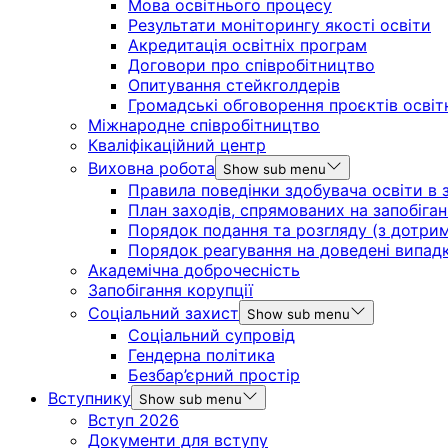
Мова освітнього процесу
Результати моніторингу якості освіти
Акредитація освітніх програм
Договори про співробітництво
Опитування стейкголдерів
Громадські обговорення проєктів освіт
Міжнародне співробітництво
Кваліфікаційний центр
Виховна робота
Show sub menu
Правила поведінки здобувача освіти в з
План заходів, спрямованих на запобіган
Порядок подання та розгляду (з дотрима
Порядок реагування на доведені випадки 
Академічна доброчесність
Запобігання корупції
Соціальний захист
Show sub menu
Соціальний супровід
Гендерна політика
Безбар’єрний простір
Вступнику
Show sub menu
Вступ 2026
Документи для вступу