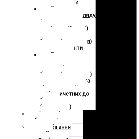
закладі освіти
Порядок
подання та розгляду
(з дотриманням
конфіденційності)
заяв про випадки
булінгу (цькування)
в закладі освіти
Порядок
реагування на
доведені випадки
булінгу (цькування)
в закладі освіти та
відповідальність
осіб, причетних до
булінгу
(цькування)
Академічна
доброчесність
Запобігання
корупції