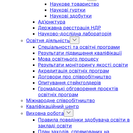
sub
Наукове товариство
menu
Наукові гуртки
Наукові здобутки
Ад’юнктура
Державна реєстрація НДР
Науково-дослідна лабораторія
Show
Освітня діяльність
sub
Спеціальності та освітні програми
menu
Результати підвищення кваліфікації
Мова освітнього процесу
Результати моніторингу якості освіти
Акредитація освітніх програм
Договори про співробітництво
Опитування стейкголдерів
Громадські обговорення проєктів
освітніх програм
Міжнародне співробітництво
Кваліфікаційний центр
Show
Виховна робота
sub
Правила поведінки здобувача освіти в
menu
закладі освіти
План заходів, спрямованих на