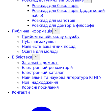
Розклад вступних випробувань
sub
Розклад для бакалаврів
menu
Розклад для бакалаврів (додатковий
набір)
Розклад для магістрів
Розклад для докторів філософії
Show
Публічна інформація
sub
Прийом на військову службу
menu
Публічні закупівлі
Наявність вакантних посад
Освіта для молоді
Show
Бібліотека
sub
Загальні відомості
menu
Електронний репозитарій
Електронний каталог
Навчальна та наукова література КІ НГУ
Нові надходження
Корисні посилання
Контакти
Головна