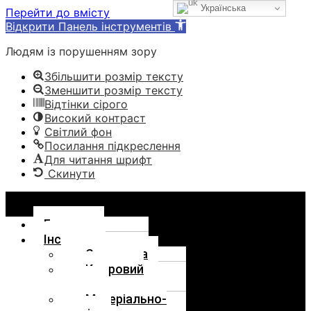
Українська
Перейти до вмісту
Відкрити Панель інструментів
Людям із порушенням зору
Збільшити розмір тексту
Зменшити розмір тексту
Відтінки сірого
Високий контраст
Світлий фон
Посилання підкреслення
Для читання шрифт
Скинути
Menu
Головна
Інститут
Структура
Кадровий
склад
Матеріально-