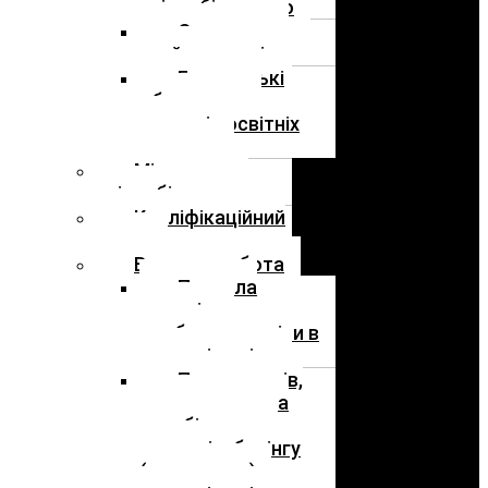
співробітництво
Опитування
стейкголдерів
Громадські
обговорення
проєктів освітніх
програм
Міжнародне
співробітництво
Кваліфікаційний
центр
Виховна робота
Правила
поведінки
здобувача освіти в
закладі освіти
План заходів,
спрямованих на
запобігання та
протидію булінгу
(цькуванню) в