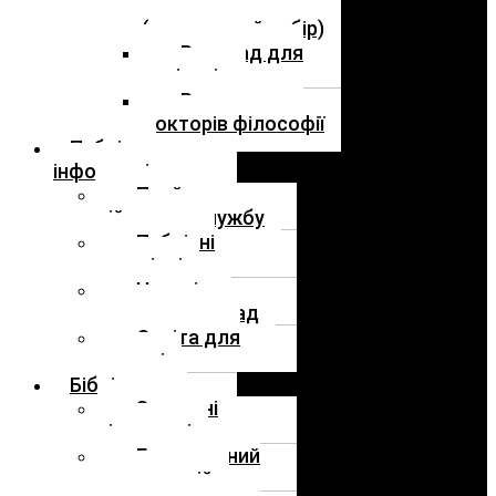
бакалаврів
(додатковий набір)
Розклад для
магістрів
Розклад для
докторів філософії
Публічна
інформація
Прийом на
військову службу
Публічні
закупівлі
Наявність
вакантних посад
Освіта для
молоді
Бібліотека
Загальні
відомості
Електронний
репозитарій