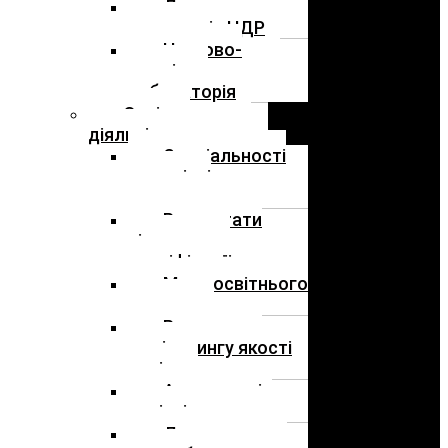
Державна
реєстрація НДР
Науково-
дослідна
лабораторія
Освітня
діяльність
Спеціальності
та освітні
програми
Результати
підвищення
кваліфікації
Мова освітнього
процесу
Результати
моніторингу якості
освіти
Акредитація
освітніх програм
Договори про