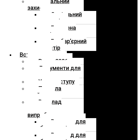
Соціальний
захист
Соціальний
супровід
Гендерна
політика
Безбар’єрний
простір
Вступнику
Вступ 2026
Документи для
вступу
Умови вступу
Правила
прийому
Розклад
вступних
випробувань
Розклад для
бакалаврів
Розклад для