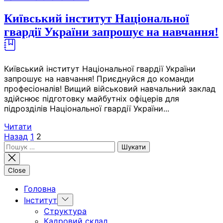
Київський інститут Національної
гвардії України запрошує на навчання!
Київський інститут Національної гвардії України
запрошує на навчання! Приєднуйся до команди
професіоналів! Вищий військовий навчальний заклад
здійснює підготовку майбутніх офіцерів для
підрозділів Національної гвардії України...
Читати
Пагінація
Назад
1
2
Пошук:
записів
Close
Головна
Show
Інститут
sub
Структура
menu
Кадровий склад