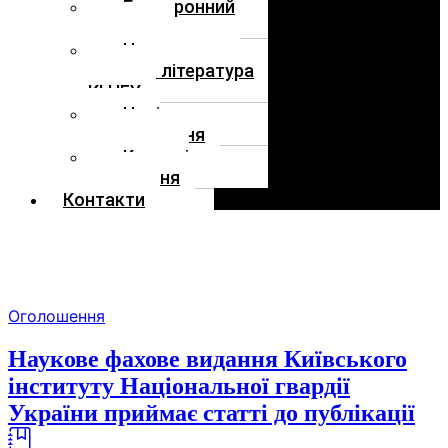
Електронний
каталог
Навчальна та
наукова література
КІ НГУ
Нові
надходження
Корисні
посилання
Контакти
Skip
Оголошення
to
the
Наукове фахове видання Київського
content
інституту Національної гвардії
України приймає статті до публікації