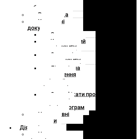
технічне
забезпечення
Вчена рада
Установчі
документи
Статут
Колективний
договір КІНГУ
Стратегія
розвитку КІНГУ
Ліцензія на
провадження
освітньої
діяльності
Сертифікати про
акредитацію
освітніх програм
Нормативні
документи
Діяльність
Наукова