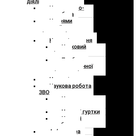
діяльність
Нормативно-
правова база
Напрями
наукової
діяльності
Наукові видання
Науковий
вісник
Проблеми
правоохоронної
діяльності
Наукові заходи
Наукова робота
ЗВО
Наукове
товариство
Наукові гуртки
Наукові
здобутки
Ад’юнктура