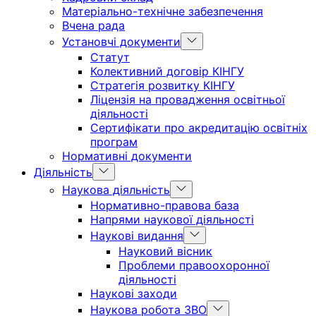
Матеріально-технічне забезпечення
Вчена рада
Show
Установчі документи
sub
Статут
menu
Колективний договір КІНГУ
Стратегія розвитку КІНГУ
Ліцензія на провадження освітньої
діяльності
Сертифікати про акредитацію освітніх
програм
Нормативні документи
Show
Діяльність
sub
Show
Наукова діяльність
menu
sub
Нормативно-правова база
menu
Напрями наукової діяльності
Show
Наукові видання
sub
Науковий вісник
menu
Проблеми правоохоронної
діяльності
Наукові заходи
Show
Наукова робота ЗВО