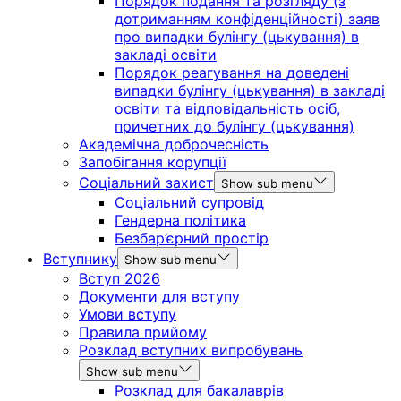
Порядок подання та розгляду (з
дотриманням конфіденційності) заяв
про випадки булінгу (цькування) в
закладі освіти
Порядок реагування на доведені
випадки булінгу (цькування) в закладі
освіти та відповідальність осіб,
причетних до булінгу (цькування)
Академічна доброчесність
Запобігання корупції
Соціальний захист
Show sub menu
Соціальний супровід
Гендерна політика
Безбар’єрний простір
Вступнику
Show sub menu
Вступ 2026
Документи для вступу
Умови вступу
Правила прийому
Розклад вступних випробувань
Show sub menu
Розклад для бакалаврів