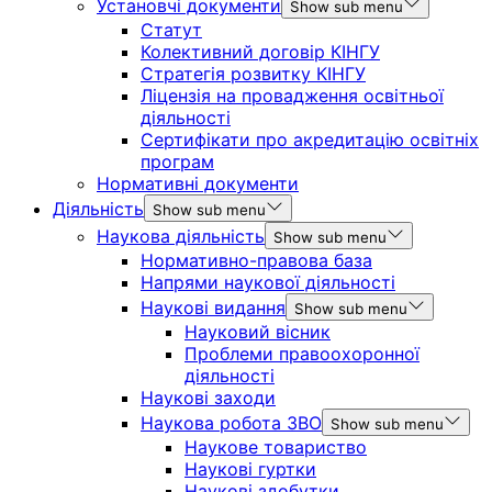
Установчі документи
Show sub menu
Статут
Колективний договір КІНГУ
Стратегія розвитку КІНГУ
Ліцензія на провадження освітньої
діяльності
Сертифікати про акредитацію освітніх
програм
Нормативні документи
Діяльність
Show sub menu
Наукова діяльність
Show sub menu
Нормативно-правова база
Напрями наукової діяльності
Наукові видання
Show sub menu
Науковий вісник
Проблеми правоохоронної
діяльності
Наукові заходи
Наукова робота ЗВО
Show sub menu
Наукове товариство
Наукові гуртки
Наукові здобутки