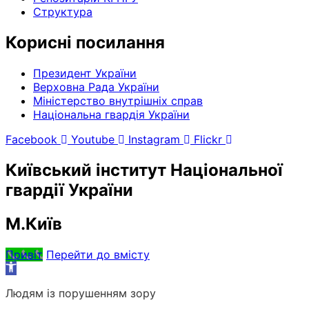
Структура
Корисні посилання
Президент України
Верховна Рада України
Міністерство внутрішніх справ
Національна гвардія України
Facebook
Youtube
Instagram
Flickr
Київський інститут Національної
гвардії України
М.Київ
Привіт
Перейти до вмісту
Відкрити
Панель
Людям із порушенням зору
інструментів