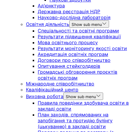
Ад’юнктура
Державна реєстрація НДР
Науково-дослідна лабораторія
Освітня діяльність
Show sub menu
Спеціальності та освітні програми
Результати підвищення кваліфікації
Мова освітнього процесу
Результати моніторингу якості освіти
Акредитація освітніх програм
Договори про співробітництво
Опитування стейкголдерів
Громадські обговорення проєктів
освітніх програм
Міжнародне співробітництво
Кваліфікаційний центр
Виховна робота
Show sub menu
Правила поведінки здобувача освіти в
закладі освіти
План заходів, спрямованих на
запобігання та протидію булінгу
(цькуванню) в закладі освіти