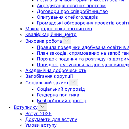
Акредитація освітніх програм
Договори про співробітництво
Опитування стейкголдерів
Громадські обговорення проєктів освіт
Міжнародне співробітництво
Кваліфікаційний центр
Show
Виховна робота
sub
Правила поведінки здобувача освіти в з
menu
План заходів, спрямованих на запобіган
Порядок подання та розгляду (з дотрима
Порядок реагування на доведені випадки 
Академічна доброчесність
Запобігання корупції
Show
Соціальний захист
sub
Соціальний супровід
menu
Гендерна політика
Безбар’єрний простір
Show
Вступнику
sub
Вступ 2026
menu
Документи для вступу
Умови вступу