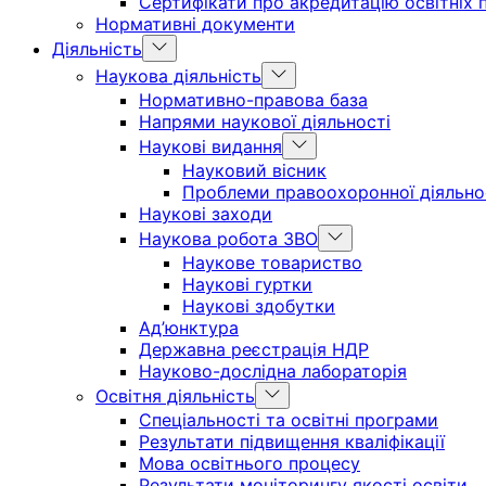
Сертифікати про акредитацію освітніх 
Нормативні документи
Show
Діяльність
sub
Show
Наукова діяльність
menu
sub
Нормативно-правова база
menu
Напрями наукової діяльності
Show
Наукові видання
sub
Науковий вісник
menu
Проблеми правоохоронної діяльно
Наукові заходи
Show
Наукова робота ЗВО
sub
Наукове товариство
menu
Наукові гуртки
Наукові здобутки
Ад’юнктура
Державна реєстрація НДР
Науково-дослідна лабораторія
Show
Освітня діяльність
sub
Спеціальності та освітні програми
menu
Результати підвищення кваліфікації
Мова освітнього процесу
Результати моніторингу якості освіти