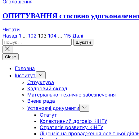
Оголошення
ОПИТУВАННЯ стосовно удосконалення з
Читати
Пагінація
Назад
1
…
102
103
104
…
115
Далі
Пошук:
записів
Close
Головна
Show
Інститут
sub
Структура
menu
Кадровий склад
Матеріально-технічне забезпечення
Вчена рада
Show
Установчі документи
sub
Статут
menu
Колективний договір КІНГУ
Стратегія розвитку КІНГУ
Ліцензія на провадження освітньої діял