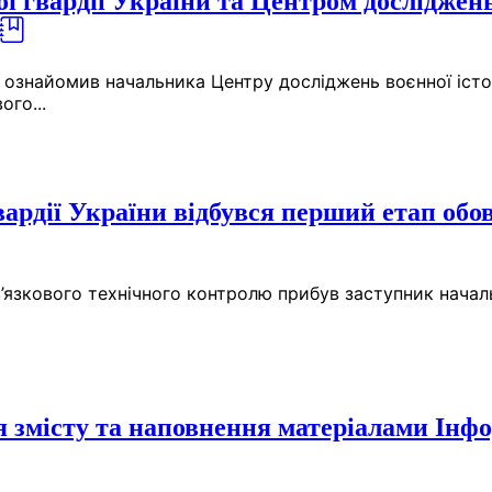
 гвардії України та Центром досліджень
ГУ ознайомив начальника Центру досліджень воєнної іст
ого...
вардії України відбувся перший етап обо
в’язкового технічного контролю прибув заступник началь
місту та наповнення матеріалами Інфо