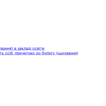
вання) в закладі освіти
ть осіб, причетних до булінгу (цькування)