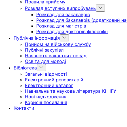
Правила прийому
Show
Розклад вступних випробувань
sub
Розклад для бакалаврів
menu
Розклад для бакалаврів (додатковий на
Розклад для магістрів
Розклад для докторів філософії
Show
Публічна інформація
sub
Прийом на військову службу
menu
Публічні закупівлі
Наявність вакантних посад
Освіта для молоді
Show
Бібліотека
sub
Загальні відомості
menu
Електронний репозитарій
Електронний каталог
Навчальна та наукова література КІ НГУ
Нові надходження
Корисні посилання
Контакти
Головна