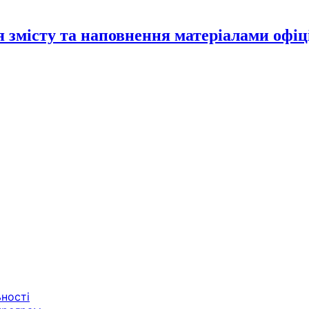
місту та наповнення матеріалами офіц
ьності