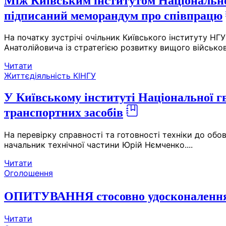
Між Київським інститутом Національної
підписаний меморандум про співпрацю
На початку зустрічі очільник Київського інституту Н
Анатолійовича із стратегією розвитку вищого військов
Читати
Життєдіяльність КІНГУ
У Київському інституті Національної г
транспортних засобів
На перевірку справності та готовності техніки до обо
начальник технічної частини Юрій Нємченко....
Читати
Оголошення
ОПИТУВАННЯ стосовно удосконалення з
Читати