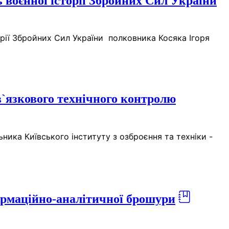
 воєнної історії Збройних Сил України
орії Збройних Сил України полковника Косяка Ігоря
в`язкового технічного контролю
ника Київського інституту з озброєння та техніки -
рмаційно-аналітичної брошури