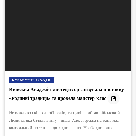
КУЛЬТУРНІ ЗАХОДИ
Київська Академія мистецтв організувала виставку
«Родинні традиції» та провела майстер-клас
Не важливо скільки тобі років, ти цивільний чи військовий.
Людина, яка бачила війну - інша. Але, людська психіка має
колосальний потенціал до відновлення. Необхідно лише...