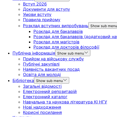
Вступ 2026
Документи для вступу
Умови вступу
Правила прийому
Розклад вступних випробувань
Show sub men
Розклад для бакалаврів
Розклад для бакалаврів (додатковий на
Розклад для магістрів
Розклад для докторів філософії
Публічна інформація
Show sub menu
Прийом на військову службу
Публічні закупівлі
Наявність вакантних посад
Освіта для молоді
Бібліотека
Show sub menu
Загальні відомості
Електронний репозитарій
Електронний каталог
Навчальна та наукова література КІ НГУ
Нові надходження
Корисні посилання