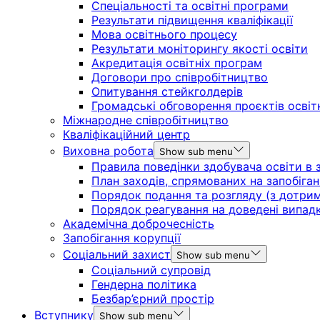
Спеціальності та освітні програми
Результати підвищення кваліфікації
Мова освітнього процесу
Результати моніторингу якості освіти
Акредитація освітніх програм
Договори про співробітництво
Опитування стейкголдерів
Громадські обговорення проєктів освіт
Міжнародне співробітництво
Кваліфікаційний центр
Виховна робота
Show sub menu
Правила поведінки здобувача освіти в з
План заходів, спрямованих на запобіган
Порядок подання та розгляду (з дотрима
Порядок реагування на доведені випадки 
Академічна доброчесність
Запобігання корупції
Соціальний захист
Show sub menu
Соціальний супровід
Гендерна політика
Безбар’єрний простір
Вступнику
Show sub menu