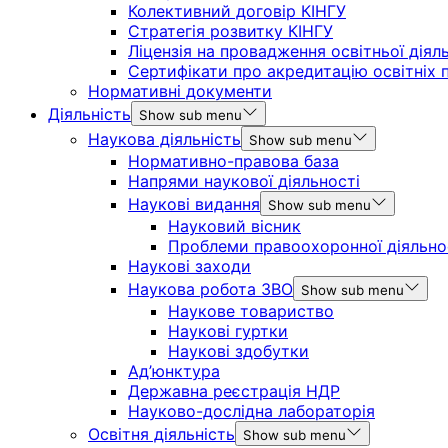
Колективний договір КІНГУ
Стратегія розвитку КІНГУ
Ліцензія на провадження освітньої діял
Сертифікати про акредитацію освітніх 
Нормативні документи
Діяльність
Show sub menu
Наукова діяльність
Show sub menu
Нормативно-правова база
Напрями наукової діяльності
Наукові видання
Show sub menu
Науковий вісник
Проблеми правоохоронної діяльно
Наукові заходи
Наукова робота ЗВО
Show sub menu
Наукове товариство
Наукові гуртки
Наукові здобутки
Ад’юнктура
Державна реєстрація НДР
Науково-дослідна лабораторія
Освітня діяльність
Show sub menu