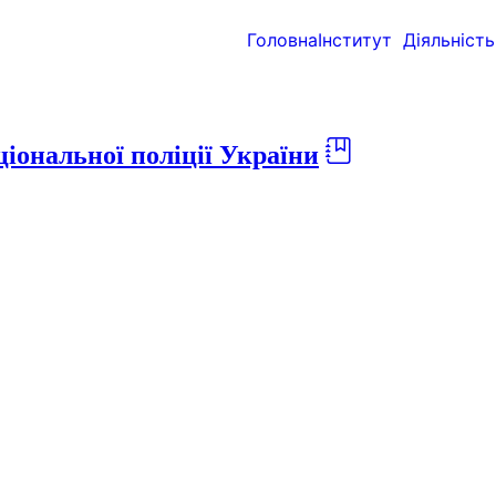
Головна
Інститут
Діяльність
іональної поліції України