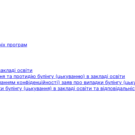
ніх програм
акладі освіти
ня та протидію булінгу (цькуванню) в закладі освіти
нням конфіденційності) заяв про випадки булінгу (цьку
булінгу (цькування) в закладі освіти та відповідальніс