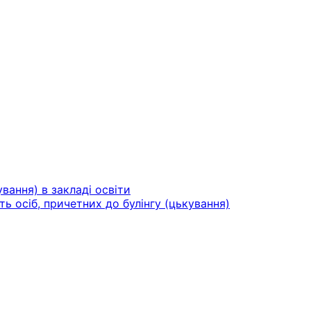
вання) в закладі освіти
ть осіб, причетних до булінгу (цькування)