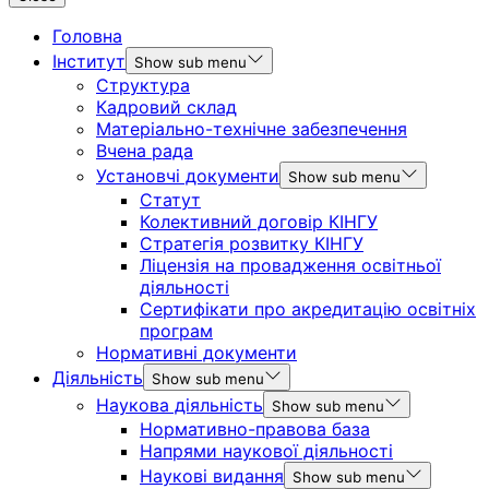
Головна
Інститут
Show sub menu
Структура
Кадровий склад
Матеріально-технічне забезпечення
Вчена рада
Установчі документи
Show sub menu
Статут
Колективний договір КІНГУ
Стратегія розвитку КІНГУ
Ліцензія на провадження освітньої
діяльності
Сертифікати про акредитацію освітніх
програм
Нормативні документи
Діяльність
Show sub menu
Наукова діяльність
Show sub menu
Нормативно-правова база
Напрями наукової діяльності
Наукові видання
Show sub menu