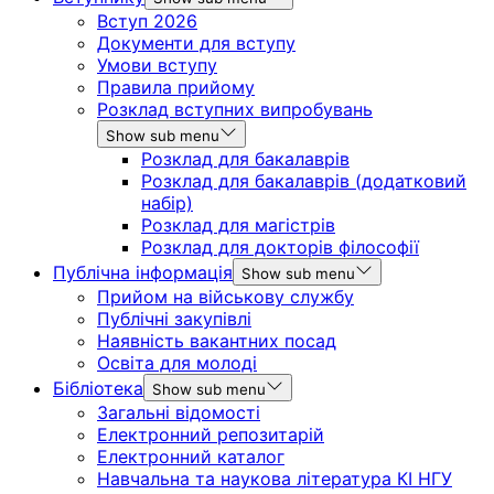
Вступ 2026
Документи для вступу
Умови вступу
Правила прийому
Розклад вступних випробувань
Show sub menu
Розклад для бакалаврів
Розклад для бакалаврів (додатковий
набір)
Розклад для магістрів
Розклад для докторів філософії
Публічна інформація
Show sub menu
Прийом на військову службу
Публічні закупівлі
Наявність вакантних посад
Освіта для молоді
Бібліотека
Show sub menu
Загальні відомості
Електронний репозитарій
Електронний каталог
Навчальна та наукова література КІ НГУ