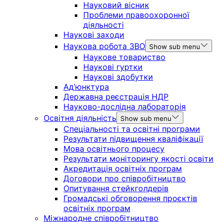
Науковий вісник
Проблеми правоохоронної
діяльності
Наукові заходи
Наукова робота ЗВО
Show sub menu
Наукове товариство
Наукові гуртки
Наукові здобутки
Ад’юнктура
Державна реєстрація НДР
Науково-дослідна лабораторія
Освітня діяльність
Show sub menu
Спеціальності та освітні програми
Результати підвищення кваліфікації
Мова освітнього процесу
Результати моніторингу якості освіти
Акредитація освітніх програм
Договори про співробітництво
Опитування стейкголдерів
Громадські обговорення проєктів
освітніх програм
Міжнародне співробітництво