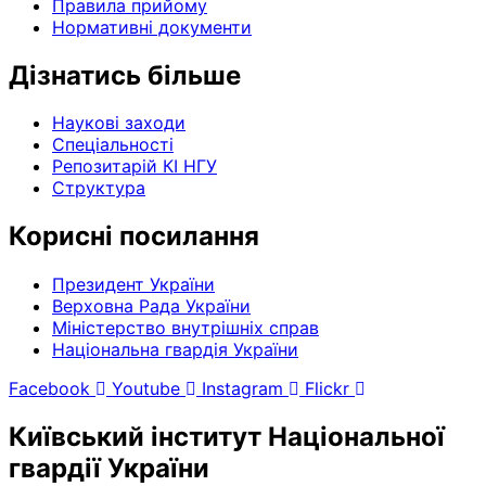
Правила прийому
Нормативні документи
Дізнатись більше
Наукові заходи
Спеціальності
Репозитарій КІ НГУ
Структура
Корисні посилання
Президент України
Верховна Рада України
Міністерство внутрішніх справ
Національна гвардія України
Facebook
Youtube
Instagram
Flickr
Київський інститут Національної
гвардії України