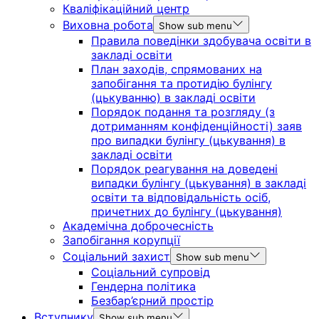
Кваліфікаційний центр
Виховна робота
Show sub menu
Правила поведінки здобувача освіти в
закладі освіти
План заходів, спрямованих на
запобігання та протидію булінгу
(цькуванню) в закладі освіти
Порядок подання та розгляду (з
дотриманням конфіденційності) заяв
про випадки булінгу (цькування) в
закладі освіти
Порядок реагування на доведені
випадки булінгу (цькування) в закладі
освіти та відповідальність осіб,
причетних до булінгу (цькування)
Академічна доброчесність
Запобігання корупції
Соціальний захист
Show sub menu
Соціальний супровід
Гендерна політика
Безбар’єрний простір
Вступнику
Show sub menu