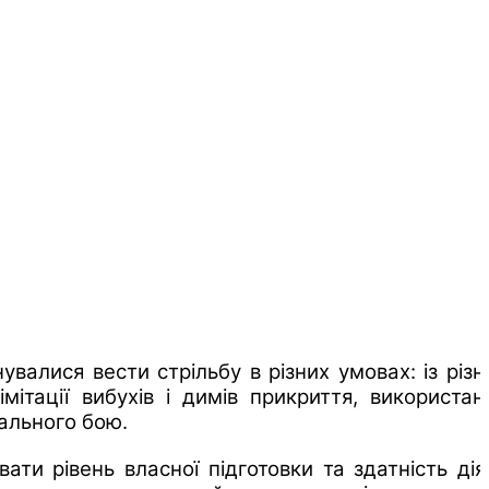
валися вести стрільбу в різних умовах: із різн
ітації вибухів і димів прикриття, використан
ального бою.
и рівень власної підготовки та здатність дія