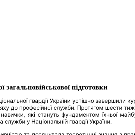
ї загальновійськової підготовки
ональної гвардії України успішно завершили кур
яху до професійної служби. Протягом шести тижн
навички, які стануть фундаментом їхньої майбут
а служби у Національній гвардії України.
сивністю та поєднувала теоретичні знання з пр