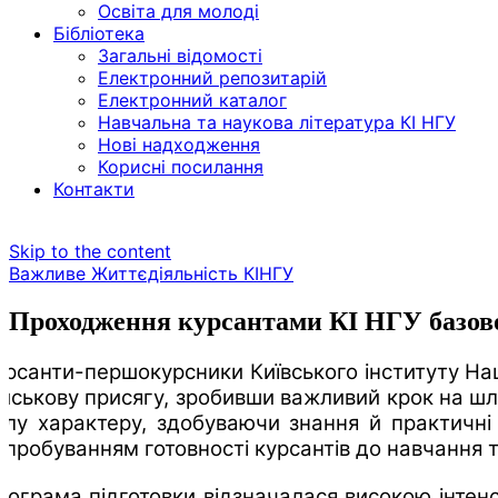
Освіта для молоді
Бібліотека
Загальні відомості
Електронний репозитарій
Електронний каталог
Навчальна та наукова література КІ НГУ
Нові надходження
Корисні посилання
Контакти
Skip to the content
Важливе
Життєдіяльність КІНГУ
Проходження курсантами КІ НГУ базово
урсанти-першокурсники Київського інституту Наці
ійськову присягу, зробивши важливий крок на шл
илу характеру, здобуваючи знання й практичні 
ипробуванням готовності курсантів до навчання т
рограма підготовки відзначалася високою інтен