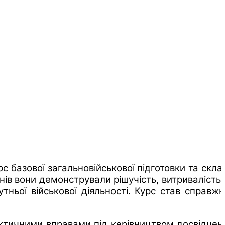
с базової загальновійськової підготовки та скла
ів вони демонстрували рішучість, витривалість 
ньої військової діяльності. Курс став справжн
актичними вправами під керівництвом досвідчен