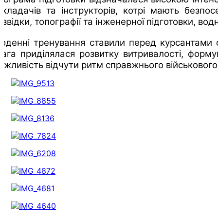
икладачів та інструкторів, котрі мають безпо
озвідки, топографії та інженерної підготовки, 
оденні тренування ставили перед курсантами 
вага приділялася розвитку витривалості, форму
ожливість відчути ритм справжнього військового