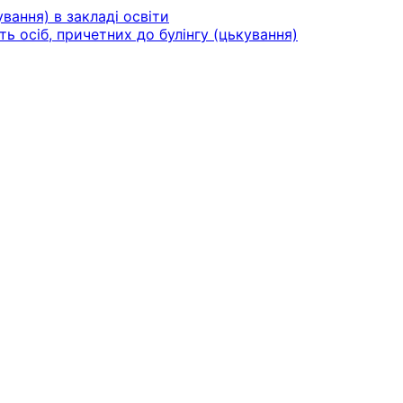
вання) в закладі освіти
ть осіб, причетних до булінгу (цькування)