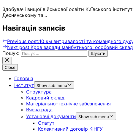
Здобувачі вищої військової освіти Київського інститу
Деснянському та...
Навігація записів
Previous post:
10 км витривалості та командного духу
Next post:
Кров заради майбутнього: особовий склад
Пошук:
Close
Головна
Інститут
Show sub menu
Структура
Кадровий склад
Матеріально-технічне забезпечення
Вчена рада
Установчі документи
Show sub menu
Статут
Колективний договір КІНГУ