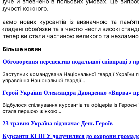
ішуче й впевнено в польових умовах. Це випроб
ішучості кожного.
ітаємо нових курсантів із визначною та пам’
окладені обов’язки та з честю нести високі стан
ідтепер ви стали частиною великого та незламног
Більше новин
Обговорення перспектив подальшої співпраці з п
Заступник командувача Національної гвардії України 
управління Національної гвардії...
Герой України Олександра Давиденко «Вирва» про
Відбулося спілкування курсантів та офіцерів із Геро
стала першою жінкою...
23 травня Україна відзначає День Героїв
Курсанти КІ НГУ долучилися до охорони громадс