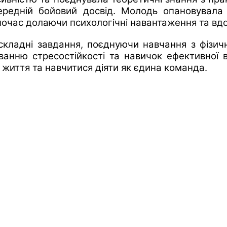
середній бойовий досвід. Молодь опановувала 
водночас долаючи психологічні навантаження та в
складні завдання, поєднуючи навчання з фізич
ванню стресостійкості та навичок ефективної в
 життя та навчитися діяти як єдина команда.