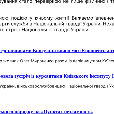
ування стало перевіркою не лише фізичних і та
ятною подією у їхньому житті! Бажаємо впевне
дарти служби в Національній гвардії України. Нех
о строю Національної гвардії України.
редставниками Консультативної місії Європейсько
полковник Олег Мироненко разом із керівництвом Київ
вела зустріч із курсантами Київського інституту
єм України, військовослужбовицею Національної гвардії
ького порядку на «Пунктах незламності»