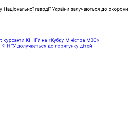
ту Національної гвардії України залучаються до охорон
: курсанти КІ НГУ на «Кубку Міністра МВС»
 КІ НГУ долучається до порятунку дітей