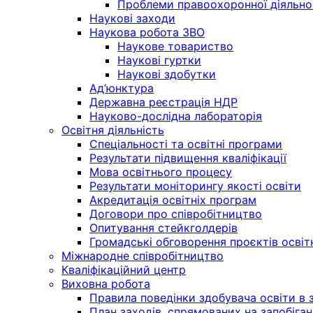
Проблеми правоохоронної діяльно
Наукові заходи
Наукова робота ЗВО
Наукове товариство
Наукові гуртки
Наукові здобутки
Ад’юнктура
Державна реєстрація НДР
Науково-дослідна лабораторія
Освітня діяльність
Спеціальності та освітні програми
Результати підвищення кваліфікації
Мова освітнього процесу
Результати моніторингу якості освіти
Акредитація освітніх програм
Договори про співробітництво
Опитування стейкголдерів
Громадські обговорення проєктів освіт
Міжнародне співробітництво
Кваліфікаційний центр
Виховна робота
Правила поведінки здобувача освіти в з
План заходів, спрямованих на запобіган