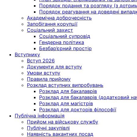
Порядок подання та розгляду (з дотрима
Порядок реагування на доведені випадки 
Академічна доброчесність
Запобігання корупції
Соціальний захист
Соціальний супровід
Гендерна політика
Безбар’єрний простір
Вступнику
Вступ 2026
Документи для вступу
Умови вступу
Правила прийому
Розклад вступних випробувань
Розклад для бакалаврів
Розклад для бакалаврів (додатковий на
Розклад для магістрів
Розклад для докторів філософії
Публічна інформація
Прийом на військову службу
Публічні закупівлі
Наявність вакантних посад