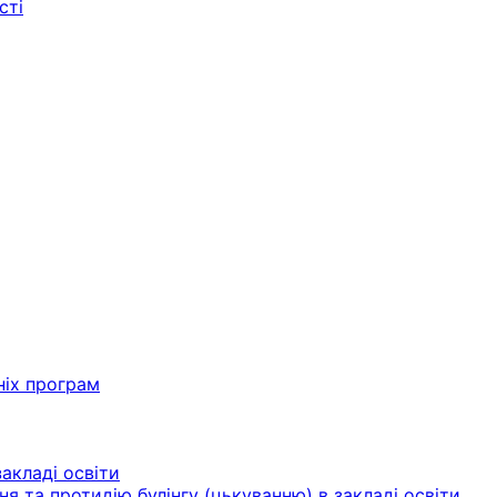
сті
ніх програм
акладі освіти
ня та протидію булінгу (цькуванню) в закладі освіти