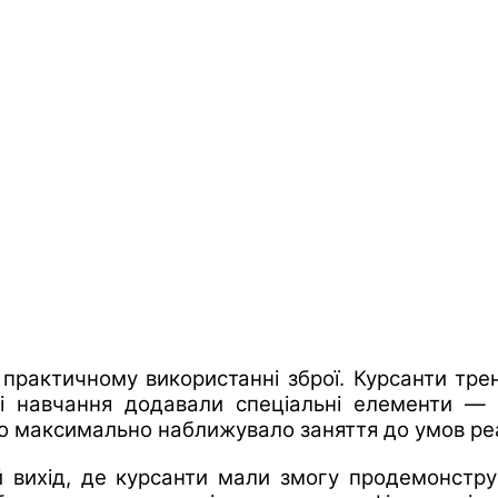
практичному використанні зброї. Курсанти трену
ті навчання додавали спеціальні елементи — ім
 що максимально наближувало заняття до умов ре
вихід, де курсанти мали змогу продемонструват