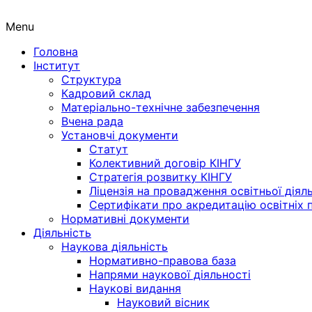
Menu
Головна
Інститут
Структура
Кадровий склад
Матеріально-технічне забезпечення
Вчена рада
Установчі документи
Статут
Колективний договір КІНГУ
Стратегія розвитку КІНГУ
Ліцензія на провадження освітньої діял
Сертифікати про акредитацію освітніх 
Нормативні документи
Діяльність
Наукова діяльність
Нормативно-правова база
Напрями наукової діяльності
Наукові видання
Науковий вісник