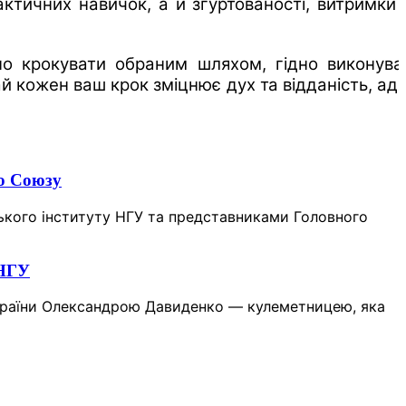
ктичних навичок, а й згуртованості, витримки 
но крокувати обраним шляхом, гідно виконува
ай кожен ваш крок зміцнює дух та відданість, ад
го Союзу
ського інституту НГУ та представниками Головного
 НГУ
 України Олександрою Давиденко — кулеметницею, яка