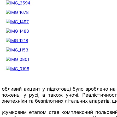
собливий акцент у підготовці було зроблено на 
оложень, у русі, а також уночі. Реалістичнос
ронетехніки та безпілотних літальних апаратів,
ідсумковим етапом став комплексний польовий 