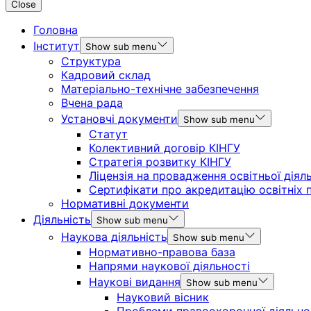
Close
Головна
Інститут
Show sub menu
Структура
Кадровий склад
Матеріально-технічне забезпечення
Вчена рада
Установчі документи
Show sub menu
Статут
Колективний договір КІНГУ
Стратегія розвитку КІНГУ
Ліцензія на провадження освітньої діял
Сертифікати про акредитацію освітніх 
Нормативні документи
Діяльність
Show sub menu
Наукова діяльність
Show sub menu
Нормативно-правова база
Напрями наукової діяльності
Наукові видання
Show sub menu
Науковий вісник