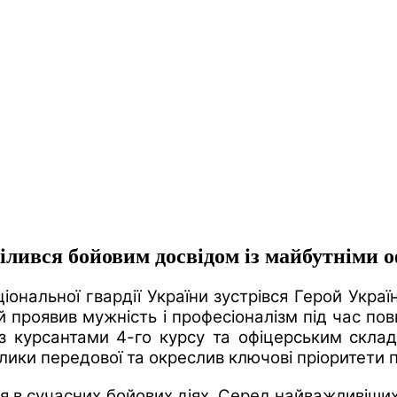
лився бойовим досвідом із майбутніми 
ціональної гвардії України зустрівся Герой Укр
 проявив мужність і професіоналізм під час по
з курсантами 4-го курсу та офіцерським склад
ики передової та окреслив ключові пріоритети п
ся в сучасних бойових діях. Серед найважливіши