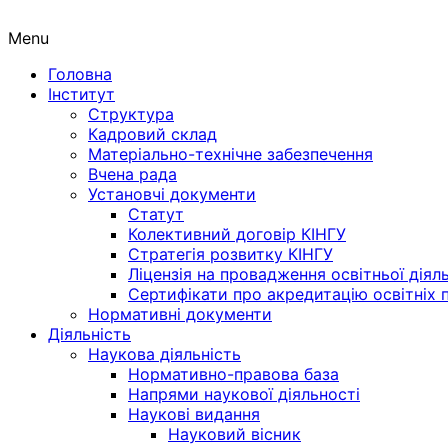
Menu
Головна
Інститут
Структура
Кадровий склад
Матеріально-технічне забезпечення
Вчена рада
Установчі документи
Статут
Колективний договір КІНГУ
Стратегія розвитку КІНГУ
Ліцензія на провадження освітньої діял
Сертифікати про акредитацію освітніх 
Нормативні документи
Діяльність
Наукова діяльність
Нормативно-правова база
Напрями наукової діяльності
Наукові видання
Науковий вісник