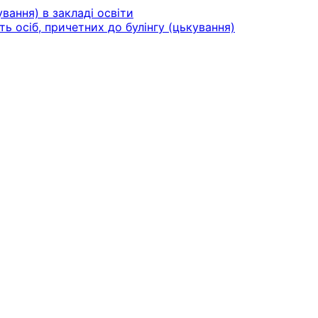
вання) в закладі освіти
ть осіб, причетних до булінгу (цькування)