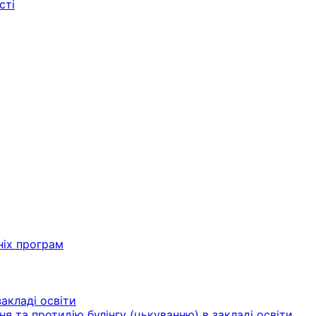
сті
ніх програм
акладі освіти
ня та протидію булінгу (цькуванню) в закладі освіти