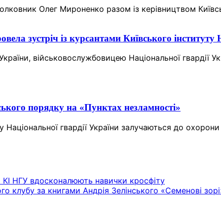
полковник Олег Мироненко разом із керівництвом Київ
вела зустріч із курсантами Київського інституту
єм України, військовослужбовицею Національної гвардії
ького порядку на «Пунктах незламності»
ту Національної гвардії України залучаються до охорон
ти КІ НГУ вдосконалюють навички кросфіту
ого клубу за книгами Андрія Зелінського «Семенові зорі