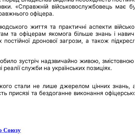
товки. «Справжній військовослужбовець має бу
равжнього офіцера.
людського життя та практичні аспекти військов
там та офіцерам якомога більше знань і навичо
х постійної дронової загрози, а також підкресл
робило зустріч надзвичайно живою, змістовною 
 реалії служби на українських позиціях.
ького стали не лише джерелом цінних знань, а
ть присязі та бездоганне виконання офіцерсько
го Союзу