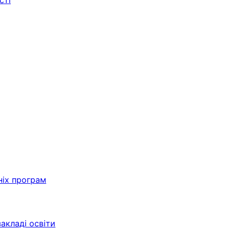
сті
ніх програм
акладі освіти