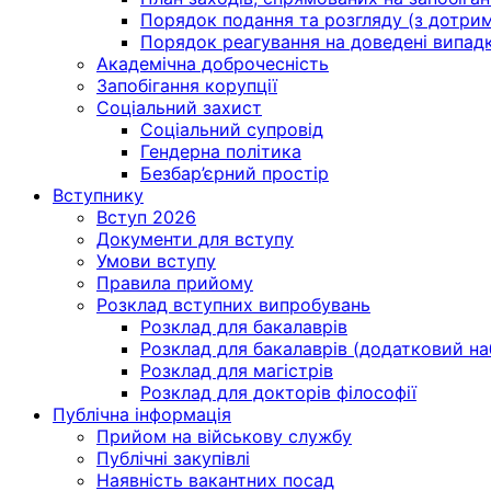
Порядок подання та розгляду (з дотрима
Порядок реагування на доведені випадки 
Академічна доброчесність
Запобігання корупції
Соціальний захист
Соціальний супровід
Гендерна політика
Безбар’єрний простір
Вступнику
Вступ 2026
Документи для вступу
Умови вступу
Правила прийому
Розклад вступних випробувань
Розклад для бакалаврів
Розклад для бакалаврів (додатковий на
Розклад для магістрів
Розклад для докторів філософії
Публічна інформація
Прийом на військову службу
Публічні закупівлі
Наявність вакантних посад