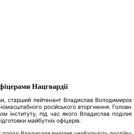
офіцерами Нацгвардії
аїни, старший лейтенант Владислав Володимиров
вномасштабного російського вторгнення. Головн
ом інституту, під час якого Владислав поділив
ідготовки майбутніх офіцерів.
х порад Владислав виділив необхідність постійно