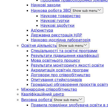
Проблеми правоохоронної діяльно
Наукові заходи
Наукова робота ЗВО
Show sub menu
Наукове товариство
Наукові гуртки
Наукові здобутки
Ад’юнктура
Державна реєстрація НДР
Науково-дослідна лабораторія
Освітня діяльність
Show sub menu
Спеціальності та освітні програми
Результати підвищення кваліфікації
Мова освітнього процесу
Результати моніторингу якості освіти
Акредитація освітніх програм
Договори про співробітництво
Опитування стейкголдерів
Громадські обговорення проєктів освіт
Міжнародне співробітництво
Кваліфікаційний центр
Виховна робота
Show sub menu
Правила поведінки здобувача освіти в з