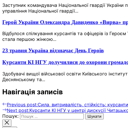
Заступник командувача Національної гвардії України 
управління Національної гвардії...
Герой України Олександра Давиденко «Вирва» про
Відбулося спілкування курсантів та офіцерів із Геро
стала першою жінкою...
23 травня Україна відзначає День Героїв
Курсанти КІ НГУ долучилися до охорони громадс
Здобувачі вищої військової освіти Київського інститу
Деснянському та...
Навігація записів
Previous post:
Сила, витривалість, стійкість: курсан
Next post:
Курсанти КІ НГУ у центрі дискусії Читацьк
Пошук: