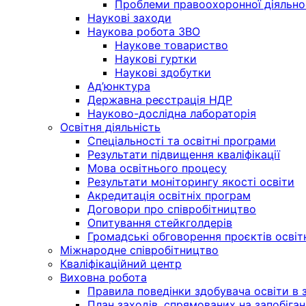
Проблеми правоохоронної діяльно
Наукові заходи
Наукова робота ЗВО
Наукове товариство
Наукові гуртки
Наукові здобутки
Ад’юнктура
Державна реєстрація НДР
Науково-дослідна лабораторія
Освітня діяльність
Спеціальності та освітні програми
Результати підвищення кваліфікації
Мова освітнього процесу
Результати моніторингу якості освіти
Акредитація освітніх програм
Договори про співробітництво
Опитування стейкголдерів
Громадські обговорення проєктів освіт
Міжнародне співробітництво
Кваліфікаційний центр
Виховна робота
Правила поведінки здобувача освіти в з
План заходів, спрямованих на запобіган