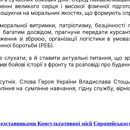
нні великого серця і високої фізичної підго
олошуючи на моральних якостях, що формують сп
моральної витримки, патріотизму, безцінності 
я багатим досвідом, прагнучи передати курсан
ення зі зброєю, організації логістики в умова
нної боротьби (РЕБ).
 слухати, а й ставити актуальні питання, що з
бойові історії з фронту та розповіді про буденні
сутніх. Слова Героя України Владислава Стоц
ння на сумлінне навчання, гідну службу, вірніс
редставниками Консультативної місії Європейсько