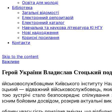
Освіта для молоді
Бібліотека
Загальні відомості
Електронний репозитарій
Електронний каталог
Навчальна та наукова література КІ НГУ
Нові надходження
Корисні посилання
Контакти
Skip to the content
Важливе
Герой України Владислав Стоцький поді
 військовослужбовцями Київського інституту На
тоцький — відважний військовослужбовець, який
етою зустрічі стало безпосереднє спілкування 
ласним бойовим досвідом, розкрив актуальні викл
собливу увагу гість приділив змінам, що відбули