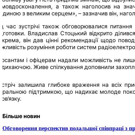
амовдосконалення, а також наголосив на значе
юдиною з великим серцем», – зазначив він, наг
ід час зустрічі також обговорювалися питання 
ідготовки. Владислав Стоцький відкрито діливс
окрема, він дав цінні рекомендації щодо поводж
ажливість розуміння роботи систем радіоелектро
урсантам і офіцерам надали можливість не лише
адихаючою. Живе спілкування доповнили захопливі 
устріч залишила глибоке враження на всіх при
оральною підтримкою, що надихає молоде поколі
бов’язку.
Більше новин
Обговорення перспектив подальшої співпраці з п