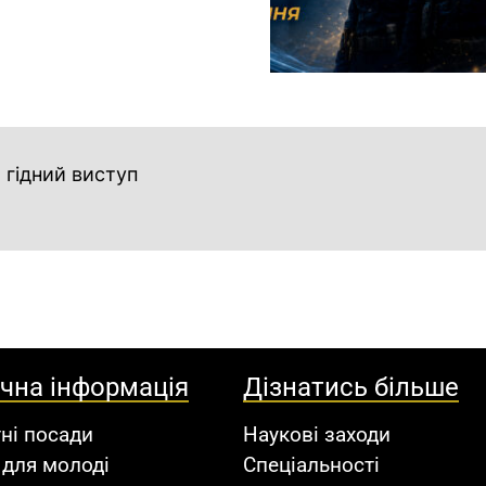
 гідний виступ
ічна інформація
Дізнатись більше
ні посади
Наукові заходи
 для молоді
Спеціальності