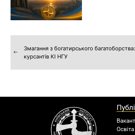
Змагання з богатирського багатоборства:
курсантів КІ НГУ
Публ
Вакант
Освіта