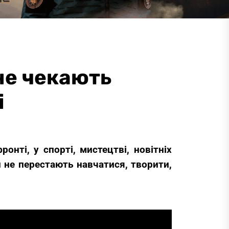
 не чекають
і
нті, у спорті, мистецтві, новітніх
и не перестають навчатися, творити,