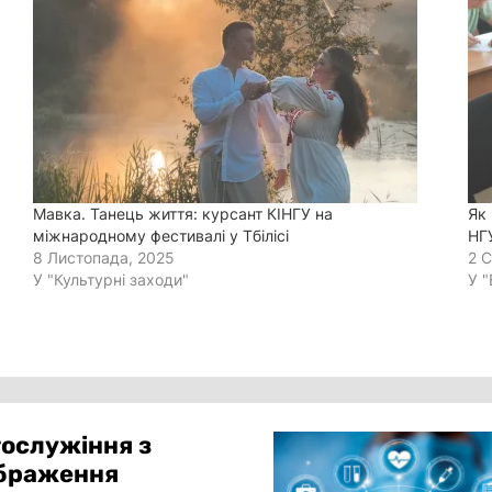
Мавка. Танець життя: курсант КІНГУ на
Як 
міжнародному фестивалі у Тбілісі
НГ
8 Листопада, 2025
2 
У "Культурні заходи"
У 
гослужіння з
ображення