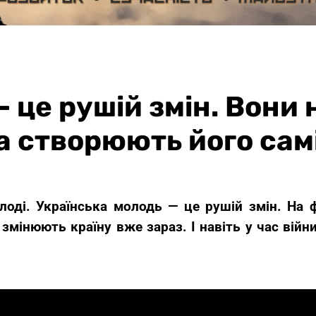
 це рушій змін. Вони
а створюють його сам
ді. Українська молодь — це рушій змін. На фро
 змінюють країну вже зараз. І навіть у час війн