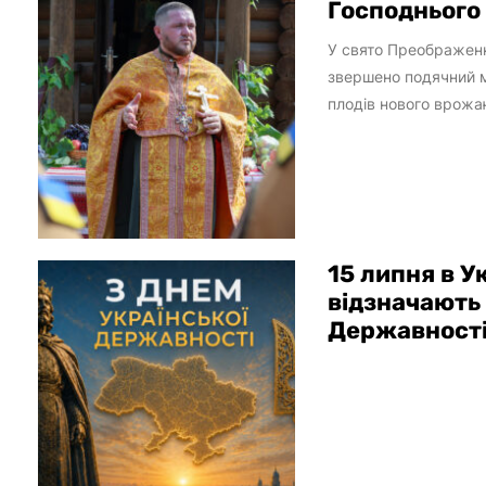
Господнього
У свято Преображен
звершено подячний 
плодів нового врожа
об’єднала особовий с
15 липня в У
відзначають 
Державност