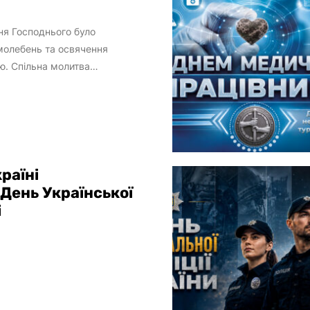
ня Господнього було
молебень та освячення
ю. Спільна молитва
клад Київського інституту...
країні
День Української
і