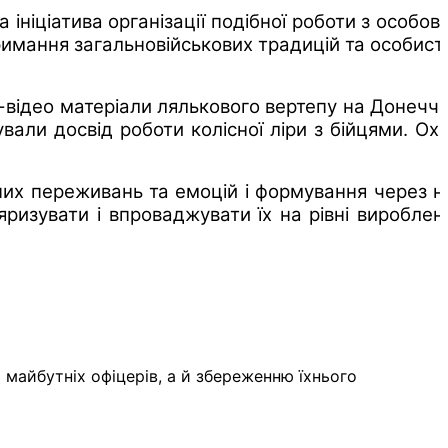
ініціатива організації подібної роботи з особов
римання загальновійськових традицій та особист
-відео матеріали лялькового вертепу на Донеччи
вали досвід роботи колісної ліри з бійцями. Охо
ьних переживань та емоцій і формування через н
яризувати і впроваджувати їх на рівні вироблен
і майбутніх офіцерів, а й збереженню їхнього