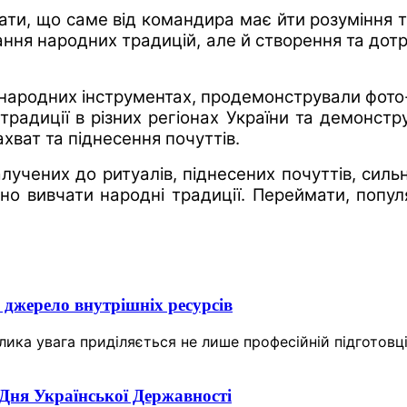
ти, що саме від командира має йти розуміння та 
ння народних традицій, але й створення та дот
их народних інструментах, продемонстрували фото
традиції в різних регіонах України та демонстру
ахват та піднесення почуттів.
лучених до ритуалів, піднесених почуттів, сил
бно вивчати народні традиції. Переймати, попул
 джерело внутрішніх ресурсів
елика увага приділяється не лише професійній підготовц
 Дня Української Державності