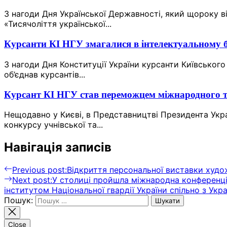
З нагоди Дня Української Державності, який щороку ві
«Тисячоліття української...
Курсанти КІ НГУ змагалися в інтелектуальному б
З нагоди Дня Конституції України курсанти Київського
об’єднав курсантів...
Курсант КІ НГУ став переможцем міжнародного т
Нещодавно у Києві, в Представництві Президента Укр
конкурсу учнівської та...
Навігація записів
Previous post:
Відкриття персональної виставки худо
Next post:
У столиці пройшла міжнародна конференція
інститутом Національної гвардії України спільно з У
Пошук:
Close