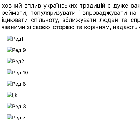
иховний вплив українських традицій є дуже ва
ереймати, популяризувати і впроваджувати на р
міцнювати спільноту, зближувати людей та спр
в’язаними зі своєю історією та корінням, надають