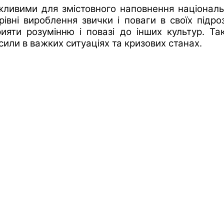
жливими для змістовного наповнення національн
івні вироблення звички і поваги в своїх підр
ияти розумінню і повазі до інших культур. Та
 сили в важких ситуаціях та кризових станах.