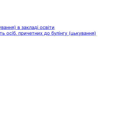
вання) в закладі освіти
ть осіб, причетних до булінгу (цькування)