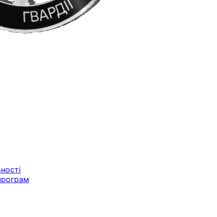
ьності
програм