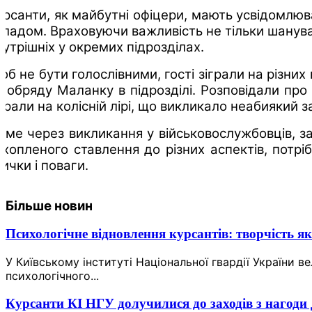
урсанти, як майбутні офіцери, мають усвідомлюва
кладом. Враховуючи важливість не тільки шанува
нутрішніх у окремих підрозділах.
об не бути голослівними, гості зіграли на різн
а обряду Маланку в підрозділі. Розповідали про 
іграли на колісній лірі, що викликало неабиякий з
аме через викликання у військовослужбовців, за
ахопленого ставлення до різних аспектів, потрі
вички і поваги.
Більше новин
Психологічне відновлення курсантів: творчість як
У Київському інституті Національної гвардії України в
психологічного...
Курсанти КІ НГУ долучилися до заходів з нагоди