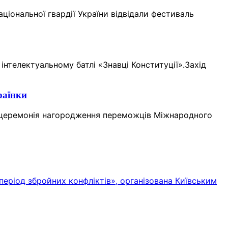
ціональної гвардії України відвідали фестиваль
інтелектуальному батлі «Знавці Конституції».Захід
раїнки
а церемонія нагородження переможців Міжнародного
еріод збройних конфліктів», організована Київським