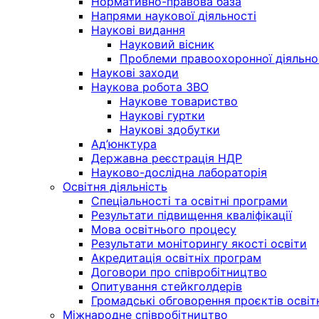
Нормативно-правова база
Напрями наукової діяльності
Наукові видання
Науковий вісник
Проблеми правоохоронної діяльно
Наукові заходи
Наукова робота ЗВО
Наукове товариство
Наукові гуртки
Наукові здобутки
Ад’юнктура
Державна реєстрація НДР
Науково-дослідна лабораторія
Освітня діяльність
Спеціальності та освітні програми
Результати підвищення кваліфікації
Мова освітнього процесу
Результати моніторингу якості освіти
Акредитація освітніх програм
Договори про співробітництво
Опитування стейкголдерів
Громадські обговорення проєктів освіт
Міжнародне співробітництво