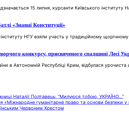
дзначається 15 липня, курсанти Київського інституту На
атлі «Знавці Конституції»
 інституту НГУ взяли участь у традиційному щорічному 
ворчого конкурсу, присвяченого спадщині Лесі Ук
аїни в Автономній Республіці Крим, відбулася урочист
жниці Наталії Полтавець: “Милуюся тобою, УКРАЇНО…”
 «Міжнародне гуманітарне право та основи безпеки у п
країнським Червоним Хрестом