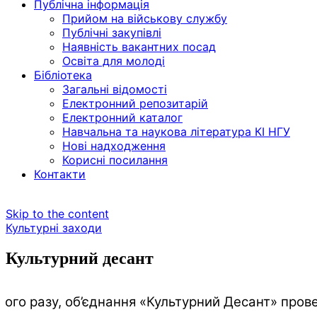
Публічна інформація
Прийом на військову службу
Публічні закупівлі
Наявність вакантних посад
Освіта для молоді
Бібліотека
Загальні відомості
Електронний репозитарій
Електронний каталог
Навчальна та наукова література КІ НГУ
Нові надходження
Корисні посилання
Контакти
Skip to the content
Культурні заходи
Культурний десант
ього разу, об’єднання «Культурний Десант» прове