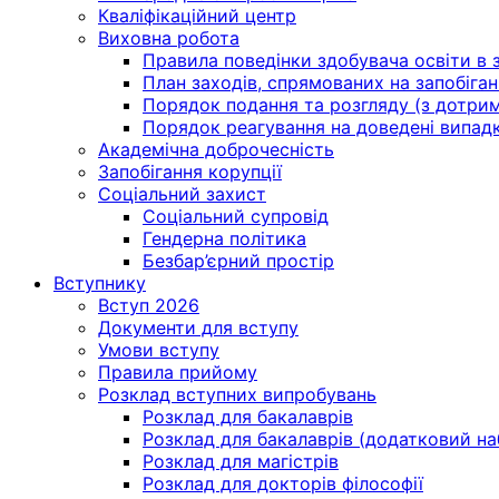
Кваліфікаційний центр
Виховна робота
Правила поведінки здобувача освіти в з
План заходів, спрямованих на запобіган
Порядок подання та розгляду (з дотрима
Порядок реагування на доведені випадки 
Академічна доброчесність
Запобігання корупції
Соціальний захист
Соціальний супровід
Гендерна політика
Безбар’єрний простір
Вступнику
Вступ 2026
Документи для вступу
Умови вступу
Правила прийому
Розклад вступних випробувань
Розклад для бакалаврів
Розклад для бакалаврів (додатковий на
Розклад для магістрів
Розклад для докторів філософії