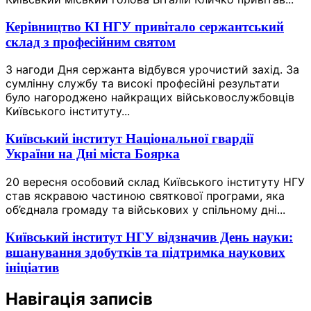
Керівництво КІ НГУ привітало сержантський
склад з професійним святом
З нагоди Дня сержанта відбувся урочистий захід. За
сумлінну службу та високі професійні результати
було нагороджено найкращих військовослужбовців
Київського інституту...
Київський інститут Національної гвардії
України на Дні міста Боярка
20 вересня особовий склад Київського інституту НГУ
став яскравою частиною святкової програми, яка
об’єднала громаду та військових у спільному дні...
Київський інститут НГУ відзначив День науки:
вшанування здобутків та підтримка наукових
ініціатив
Навігація записів