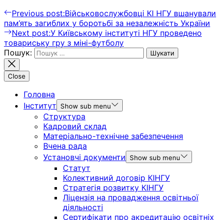
Previous post:
Військовослужбовці КІ НГУ вшанували
пам’ять загиблих у боротьбі за незалежність України
Next post:
У Київському інституті НГУ проведено
товариську гру з міні-футболу
Пошук:
Close
Головна
Інститут
Show sub menu
Структура
Кадровий склад
Матеріально-технічне забезпечення
Вчена рада
Установчі документи
Show sub menu
Статут
Колективний договір КІНГУ
Стратегія розвитку КІНГУ
Ліцензія на провадження освітньої
діяльності
Сертифікати про акредитацію освітніх