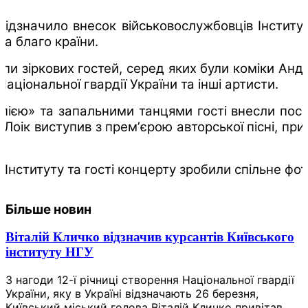
ідзначило внесок військовослужбовців Інститут
на благо країни.
и зіркових гостей, серед яких були коміки Андр
аціональної гвардії України та інші артисти.
ією» та запальними танцями гості внесли посм
Лоік виступив з премʼєрою авторської пісні, прис
 Інституту та гості концерту зробили спільне ф
Більше новин
Віталій Кличко відзначив курсантів Київського
інституту НГУ
З нагоди 12-ї річниці створення Національної гвардії
України, яку в Україні відзначають 26 березня,
Київський міський голова Віталій Кличко привітав...