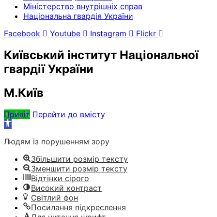
Міністерство внутрішніх справ
Національна гвардія України
Facebook
Youtube
Instagram
Flickr
Київський інститут Національної
гвардії України
М.Київ
Привіт
Перейти до вмісту
Відкрити
Панель
Людям із порушенням зору
інструментів
Збільшити розмір тексту
Зменшити розмір тексту
Відтінки сірого
Високий контраст
Світлий фон
Посилання підкреслення