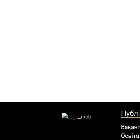
Публ
Вакант
Освіта