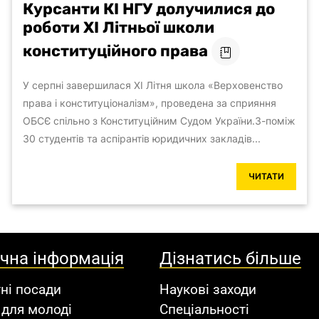
Курсанти КІ НГУ долучилися до
роботи ХІ Літньої школи
конституційного права
У серпні завершилася ХІ Літня школа «Верховенство
права і конституціоналізм», проведена за сприяння
ОБСЄ спільно з Конституційним Судом України.З-поміж
30 студентів та аспірантів юридичних закладів...
ЧИТАТИ
ічна інформація
Дізнатись більше
ні посади
Наукові заходи
 для молоді
Спеціальності