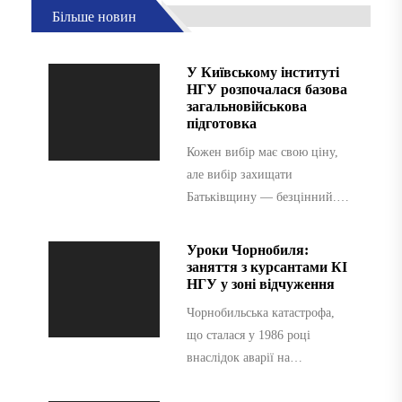
Більше новин
У Київському інституті
НГУ розпочалася базова
загальновійськова
підготовка
Кожен вибір має свою ціну,
але вибір захищати
Батьківщину — безцінний.
Днями у Київському
інституту Національної
Уроки Чорнобиля:
гвардії України розпочався
заняття з курсантами КІ
НГУ у зоні відчуження
важливий...
Чорнобильська катастрофа,
що сталася у 1986 році
внаслідок аварії на
четвертому енергоблоці
атомної електростанції, є