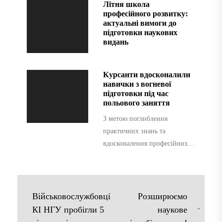
Літня школа
однією з наймасштабніших
професійного розвитку:
актуальні вимоги до
техногенних трагедій...
підготовки наукових
видань
Курсанти вдосконалили
навички з вогневої
підготовки під час
польового заняття
З метою поглиблення
практичних знань та
вдосконалення професійних
навичок для курсантів курсу
№ 3 факультету забезпечення
державної безпеки провели
додаткове...
Військовослужбовці
Розширюємо
КІ НГУ пробігли 5
наукове