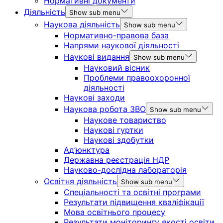
Нормативні документи
Діяльність
Show sub menu
Наукова діяльність
Show sub menu
Нормативно-правова база
Напрями наукової діяльності
Наукові видання
Show sub menu
Науковий вісник
Проблеми правоохоронної
діяльності
Наукові заходи
Наукова робота ЗВО
Show sub menu
Наукове товариство
Наукові гуртки
Наукові здобутки
Ад’юнктура
Державна реєстрація НДР
Науково-дослідна лабораторія
Освітня діяльність
Show sub menu
Спеціальності та освітні програми
Результати підвищення кваліфікації
Мова освітнього процесу
Результати моніторингу якості освіти