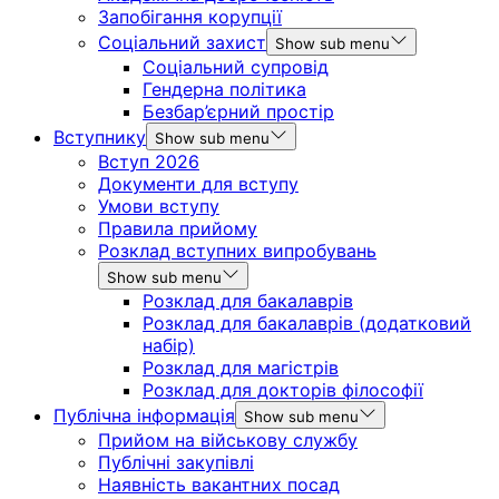
Запобігання корупції
Соціальний захист
Show sub menu
Соціальний супровід
Гендерна політика
Безбар’єрний простір
Вступнику
Show sub menu
Вступ 2026
Документи для вступу
Умови вступу
Правила прийому
Розклад вступних випробувань
Show sub menu
Розклад для бакалаврів
Розклад для бакалаврів (додатковий
набір)
Розклад для магістрів
Розклад для докторів філософії
Публічна інформація
Show sub menu
Прийом на військову службу
Публічні закупівлі
Наявність вакантних посад