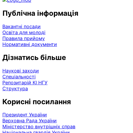
Публічна інформація
Вакантні посади
Освіта для молоді
Правила прийому
Нормативні документи
Дізнатись більше
Наукові заходи
Спеціальності
Репозитарій КІ НГУ
Структура
Корисні посилання
Президент України
Верховна Рада України
Міністерство внутрішніх справ
Національна гвардія України