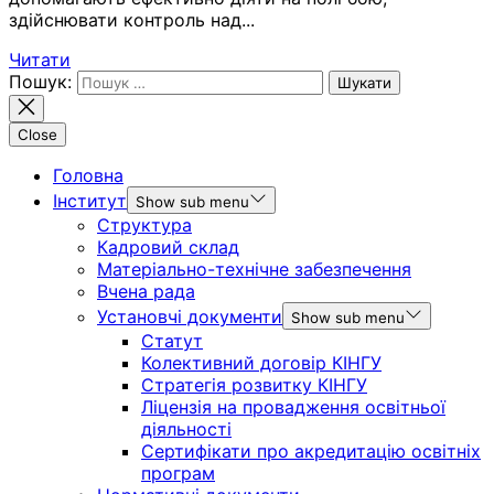
здійснювати контроль над...
Читати
Пошук:
Close
Головна
Інститут
Show sub menu
Структура
Кадровий склад
Матеріально-технічне забезпечення
Вчена рада
Установчі документи
Show sub menu
Статут
Колективний договір КІНГУ
Стратегія розвитку КІНГУ
Ліцензія на провадження освітньої
діяльності
Сертифікати про акредитацію освітніх
програм