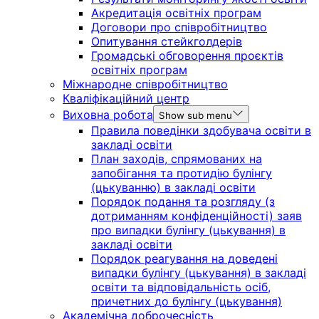
Акредитація освітніх програм
Договори про співробітництво
Опитування стейкголдерів
Громадські обговорення проєктів
освітніх програм
Міжнародне співробітництво
Кваліфікаційний центр
Виховна робота
Show sub menu
Правила поведінки здобувача освіти в
закладі освіти
План заходів, спрямованих на
запобігання та протидію булінгу
(цькуванню) в закладі освіти
Порядок подання та розгляду (з
дотриманням конфіденційності) заяв
про випадки булінгу (цькування) в
закладі освіти
Порядок реагування на доведені
випадки булінгу (цькування) в закладі
освіти та відповідальність осіб,
причетних до булінгу (цькування)
Академічна доброчесність