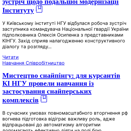
зустріч щодо подальшої модернізації
Інституту
У Київському інституті НГУ відбулася робоча зустріч
заступника командувача Національної гвардії України
підполковника Олексія Осипенка з представниками
КІНГУ. Захід сприяв налагодженню конструктивного
діалогу та розгляду...
Читати
Навчання
Співробітництво
Мистецтво снайпінгу: для курсантів
КІ НГУ провели навчання із
застосування снайперських
комплексів
В сучасних умовах повномасштабного вторгнення рф
вогнева підготовка відіграє важливу роль, адже
відпрацьовані до автоматизму алгоритми
допомагають ефективно діяти на полі бою,