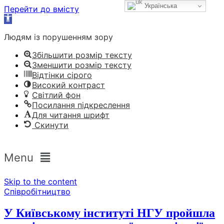
Українська
Перейти до вмісту
Відкрити
Панель
Людям із порушенням зору
інструментів
Збільшити розмір тексту
Зменшити розмір тексту
Відтінки сірого
Високий контраст
Світлий фон
Посилання підкреслення
Для читання шрифт
Скинути
Menu
Skip to the content
Співробітництво
У Київському інституті НГУ пройшла