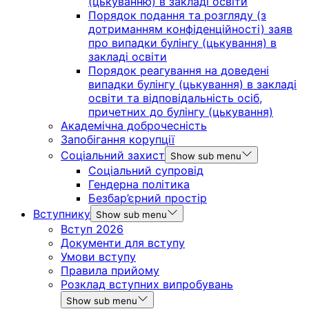
(цькуванню) в закладі освіти
Порядок подання та розгляду (з
дотриманням конфіденційності) заяв
про випадки булінгу (цькування) в
закладі освіти
Порядок реагування на доведені
випадки булінгу (цькування) в закладі
освіти та відповідальність осіб,
причетних до булінгу (цькування)
Академічна доброчесність
Запобігання корупції
Соціальний захист
Show sub menu
Соціальний супровід
Гендерна політика
Безбар’єрний простір
Вступнику
Show sub menu
Вступ 2026
Документи для вступу
Умови вступу
Правила прийому
Розклад вступних випробувань
Show sub menu