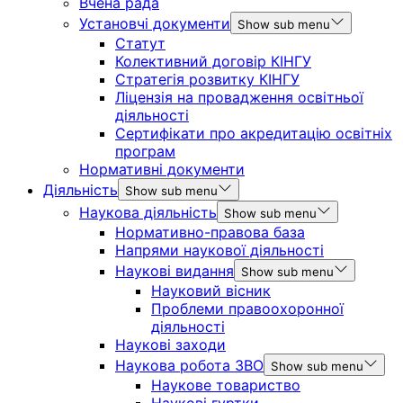
Вчена рада
Установчі документи
Show sub menu
Статут
Колективний договір КІНГУ
Стратегія розвитку КІНГУ
Ліцензія на провадження освітньої
діяльності
Сертифікати про акредитацію освітніх
програм
Нормативні документи
Діяльність
Show sub menu
Наукова діяльність
Show sub menu
Нормативно-правова база
Напрями наукової діяльності
Наукові видання
Show sub menu
Науковий вісник
Проблеми правоохоронної
діяльності
Наукові заходи
Наукова робота ЗВО
Show sub menu
Наукове товариство
Наукові гуртки