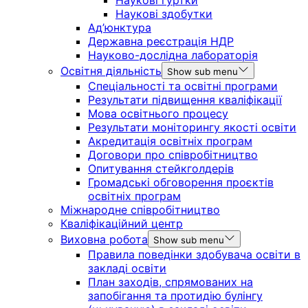
Наукові здобутки
Ад’юнктура
Державна реєстрація НДР
Науково-дослідна лабораторія
Освітня діяльність
Show sub menu
Спеціальності та освітні програми
Результати підвищення кваліфікації
Мова освітнього процесу
Результати моніторингу якості освіти
Акредитація освітніх програм
Договори про співробітництво
Опитування стейкголдерів
Громадські обговорення проєктів
освітніх програм
Міжнародне співробітництво
Кваліфікаційний центр
Виховна робота
Show sub menu
Правила поведінки здобувача освіти в
закладі освіти
План заходів, спрямованих на
запобігання та протидію булінгу