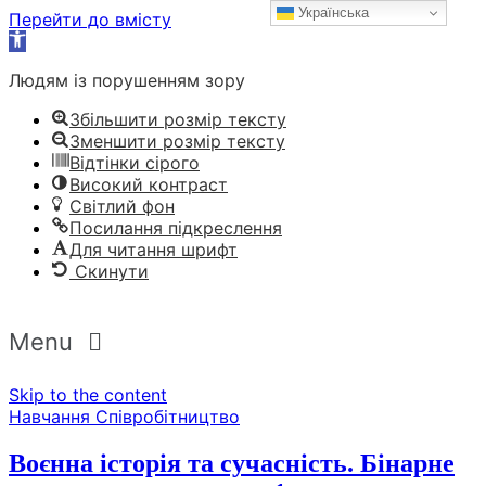
Українська
Перейти до вмісту
Відкрити
Панель
Людям із порушенням зору
інструментів
Збільшити розмір тексту
Зменшити розмір тексту
Відтінки сірого
Високий контраст
Світлий фон
Посилання підкреслення
Для читання шрифт
Скинути
Menu
Skip to the content
Навчання
Співробітництво
Воєнна історія та сучасність. Бінарне