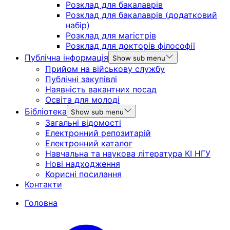
Розклад для бакалаврів
Розклад для бакалаврів (додатковий
набір)
Розклад для магістрів
Розклад для докторів філософії
Публічна інформація
Show sub menu
Прийом на військову службу
Публічні закупівлі
Наявність вакантних посад
Освіта для молоді
Бібліотека
Show sub menu
Загальні відомості
Електронний репозитарій
Електронний каталог
Навчальна та наукова література КІ НГУ
Нові надходження
Корисні посилання
Контакти
Головна