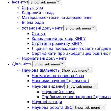
Інститут
Show sub menu
Структура
Кадровий склад
Матеріально-технічне забезпечення
Вчена рада
Установчі документи
Show sub menu
Статут
Колективний договір КІНГУ
Стратегія розвитку КІНГУ
Ліцензія на провадження освітньої діял
Сертифікати про акредитацію освітніх 
Нормативні документи
Діяльність
Show sub menu
Наукова діяльність
Show sub menu
Нормативно-правова база
Напрями наукової діяльності
Наукові видання
Show sub menu
Науковий вісник
Проблеми правоохоронної діяльно
Наукові заходи
Наукова робота ЗВО
Show sub menu