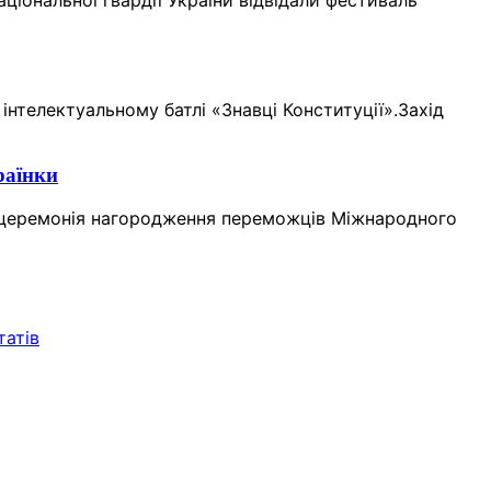
ціональної гвардії України відвідали фестиваль
інтелектуальному батлі «Знавці Конституції».Захід
раїнки
а церемонія нагородження переможців Міжнародного
татів