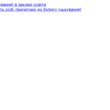
вання) в закладі освіти
ть осіб, причетних до булінгу (цькування)