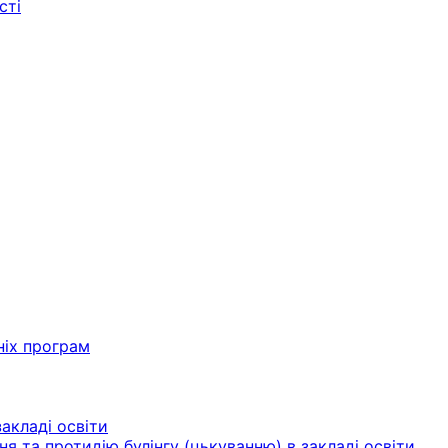
сті
ніх програм
акладі освіти
ня та протидію булінгу (цькуванню) в закладі освіти