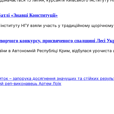
дзначається 15 липня, курсанти Київського інституту На
атлі «Знавці Конституції»
 інституту НГУ взяли участь у традиційному щорічному 
ворчого конкурсу, присвяченого спадщині Лесі Ук
аїни в Автономній Республіці Крим, відбулася урочист
ток – запорука досягнення значущих та стійких резуль
кий реп-виконавець Артем Лоїк