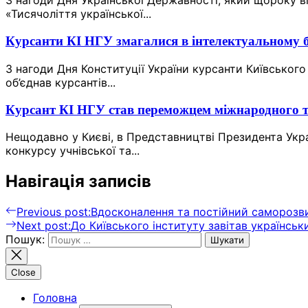
З нагоди Дня Української Державності, який щороку ві
«Тисячоліття української...
Курсанти КІ НГУ змагалися в інтелектуальному б
З нагоди Дня Конституції України курсанти Київського
об’єднав курсантів...
Курсант КІ НГУ став переможцем міжнародного т
Нещодавно у Києві, в Представництві Президента Укр
конкурсу учнівської та...
Навігація записів
Previous post:
Вдосконалення та постійний саморозви
Next post:
До Київського інституту завітав українсь
Пошук:
Close
Головна