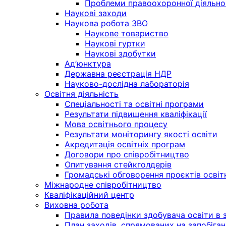
Проблеми правоохоронної діяльно
Наукові заходи
Наукова робота ЗВО
Наукове товариство
Наукові гуртки
Наукові здобутки
Ад’юнктура
Державна реєстрація НДР
Науково-дослідна лабораторія
Освітня діяльність
Спеціальності та освітні програми
Результати підвищення кваліфікації
Мова освітнього процесу
Результати моніторингу якості освіти
Акредитація освітніх програм
Договори про співробітництво
Опитування стейкголдерів
Громадські обговорення проєктів освіт
Міжнародне співробітництво
Кваліфікаційний центр
Виховна робота
Правила поведінки здобувача освіти в з
План заходів, спрямованих на запобіган