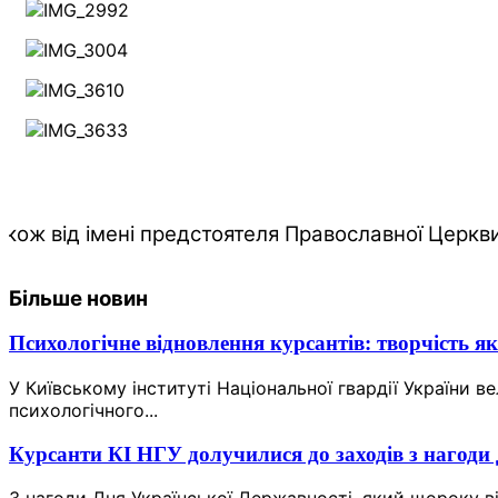
акож від імені предстоятеля Православної Церкв
Більше новин
Психологічне відновлення курсантів: творчість як
У Київському інституті Національної гвардії України в
психологічного...
Курсанти КІ НГУ долучилися до заходів з нагоди