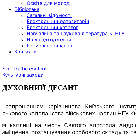
Освіта для молоді
Бібліотека
Загальні відомості
Електронний репозитарій
Електронний каталог
Навчальна та наукова література КІ НГУ
Нові надходження
Корисні посилання
Контакти
Skip to the content
Культурні заходи
ДУХОВНИЙ ДЕСАНТ
а запрошенням керівництва Київського інсти
ійськового капеланства військових частин НГУ Ки
іля каплиці на честь Святого апостола Андрі
риміщення, розташування особового складу та те