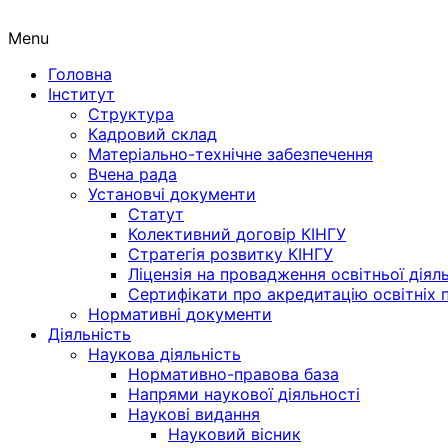
Menu
Головна
Інститут
Структура
Кадровий склад
Матеріально-технічне забезпечення
Вчена рада
Установчі документи
Статут
Колективний договір КІНГУ
Стратегія розвитку КІНГУ
Ліцензія на провадження освітньої діял
Сертифікати про акредитацію освітніх 
Нормативні документи
Діяльність
Наукова діяльність
Нормативно-правова база
Напрями наукової діяльності
Наукові видання
Науковий вісник