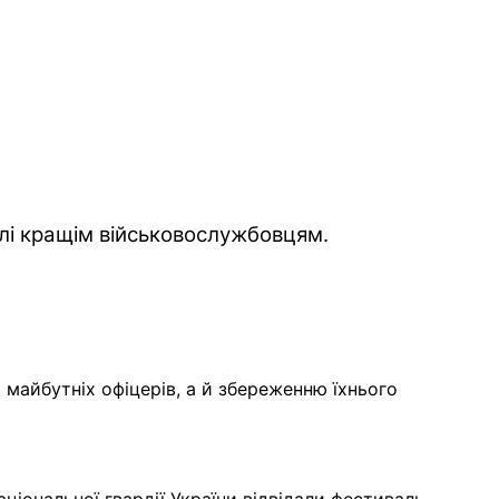
алі кращім військовослужбовцям.
і майбутніх офіцерів, а й збереженню їхнього