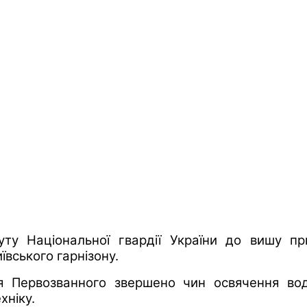
туту Національної гвардії України до вишу п
ївського гарнізону.
я Первозванного звершено чин освячення вод
хніку.