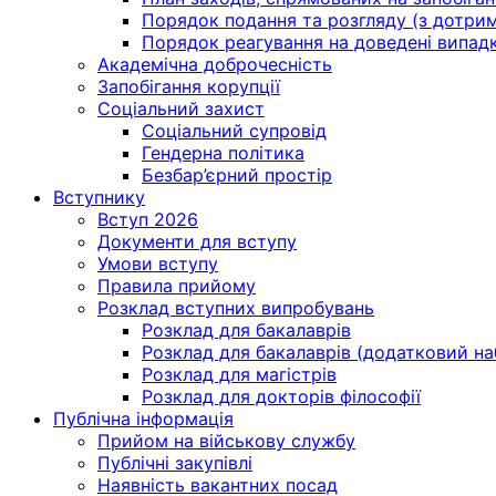
Порядок подання та розгляду (з дотрима
Порядок реагування на доведені випадки 
Академічна доброчесність
Запобігання корупції
Соціальний захист
Соціальний супровід
Гендерна політика
Безбар’єрний простір
Вступнику
Вступ 2026
Документи для вступу
Умови вступу
Правила прийому
Розклад вступних випробувань
Розклад для бакалаврів
Розклад для бакалаврів (додатковий на
Розклад для магістрів
Розклад для докторів філософії
Публічна інформація
Прийом на військову службу
Публічні закупівлі
Наявність вакантних посад