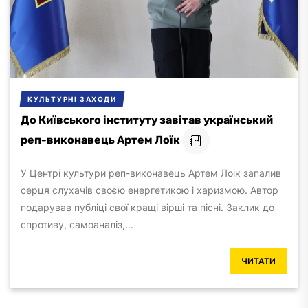
КУЛЬТУРНІ ЗАХОДИ
До Київського інституту завітав український
реп-виконавець Артем Лоїк
У Центрі культури реп-виконавець Артем Лоік запалив
серця слухачів своєю енергетикою і харизмою. Автор
подарував публіці свої кращі вірші та пісні. Заклик до
спротиву, самоаналіз,...
ЧИТАТИ