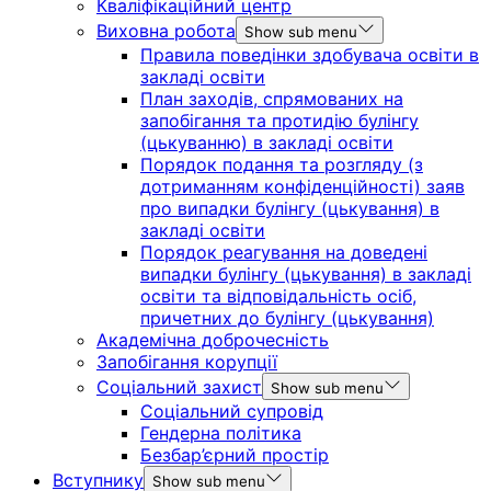
Кваліфікаційний центр
Виховна робота
Show sub menu
Правила поведінки здобувача освіти в
закладі освіти
План заходів, спрямованих на
запобігання та протидію булінгу
(цькуванню) в закладі освіти
Порядок подання та розгляду (з
дотриманням конфіденційності) заяв
про випадки булінгу (цькування) в
закладі освіти
Порядок реагування на доведені
випадки булінгу (цькування) в закладі
освіти та відповідальність осіб,
причетних до булінгу (цькування)
Академічна доброчесність
Запобігання корупції
Соціальний захист
Show sub menu
Соціальний супровід
Гендерна політика
Безбар’єрний простір
Вступнику
Show sub menu