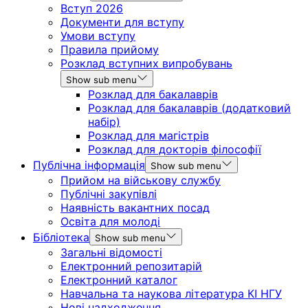
Вступ 2026
Документи для вступу
Умови вступу
Правила прийому
Розклад вступних випробувань
Show sub menu
Розклад для бакалаврів
Розклад для бакалаврів (додатковий
набір)
Розклад для магістрів
Розклад для докторів філософії
Публічна інформація
Show sub menu
Прийом на військову службу
Публічні закупівлі
Наявність вакантних посад
Освіта для молоді
Бібліотека
Show sub menu
Загальні відомості
Електронний репозитарій
Електронний каталог
Навчальна та наукова література КІ НГУ
Нові надходження