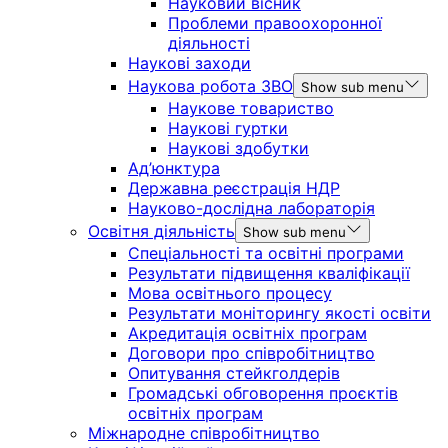
Науковий вісник
Проблеми правоохоронної
діяльності
Наукові заходи
Наукова робота ЗВО
Show sub menu
Наукове товариство
Наукові гуртки
Наукові здобутки
Ад’юнктура
Державна реєстрація НДР
Науково-дослідна лабораторія
Освітня діяльність
Show sub menu
Спеціальності та освітні програми
Результати підвищення кваліфікації
Мова освітнього процесу
Результати моніторингу якості освіти
Акредитація освітніх програм
Договори про співробітництво
Опитування стейкголдерів
Громадські обговорення проєктів
освітніх програм
Міжнародне співробітництво