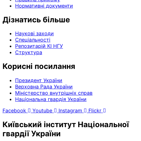
Нормативні документи
Дізнатись більше
Наукові заходи
Спеціальності
Репозитарій КІ НГУ
Структура
Корисні посилання
Президент України
Верховна Рада України
Міністерство внутрішніх справ
Національна гвардія України
Facebook
Youtube
Instagram
Flickr
Київський інститут Національної
гвардії України