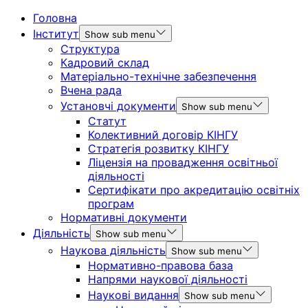
Головна
Інститут
Show sub menu
Структура
Кадровий склад
Матеріально-технічне забезпечення
Вчена рада
Установчі документи
Show sub menu
Статут
Колективний договір КІНГУ
Стратегія розвитку КІНГУ
Ліцензія на провадження освітньої
діяльності
Сертифікати про акредитацію освітніх
програм
Нормативні документи
Діяльність
Show sub menu
Наукова діяльність
Show sub menu
Нормативно-правова база
Напрями наукової діяльності
Наукові видання
Show sub menu