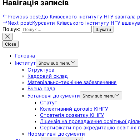
Навігація записів
Previous post:
До Київського інституту НГУ завітала 
Next post:
Курсанти Київського інституту НГУ вшанув
Пошук:
Close
Головна
Інститут
Show sub menu
Структура
Кадровий склад
Матеріально-технічне забезпечення
Вчена рада
Установчі документи
Show sub menu
Статут
Колективний договір КІНГУ
Стратегія розвитку КІНГУ
Ліцензія на провадження освітньої діял
Сертифікати про акредитацію освітніх 
Нормативні документи