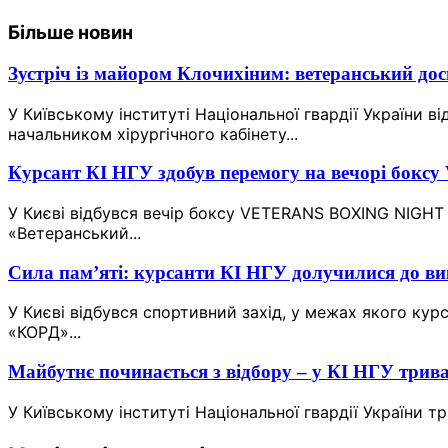
Більше новин
Зустріч із майором Клочихіним: ветеранський дос
У Київському інституті Національної гвардії України
начальником хірургічного кабінету...
Курсант КІ НГУ здобув перемогу на вечорі 
У Києві відбувся вечір боксу VETERANS BOXING NIGHT
«Ветеранський...
Сила пам’яті: курсанти КІ НГУ долучилися до в
У Києві відбувся спортивний захід, у межах якого кур
«КОРД»...
Майбутнє починається з відбору – у КІ НГУ трив
У Київському інституті Національної гвардії України тр