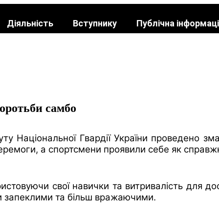
Діяльність
Вступнику
Публічна інформац
боротьби самбо
уту Національної Гвардії України проведено зма
емоги, а спортсмени проявили себе як справжні 
истовуючи свої навички та витривалість для дося
ли запеклими та більш вражаючими.