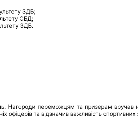
ультету ЗДБ;
льтету СБД;
льтету ЗДБ.
ань. Нагороди переможцям та призерам вручав н
ніх офіцерів та відзначив важливість спортивних