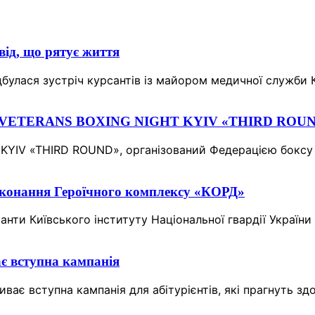
від, що рятує життя
 відбулася зустріч курсантів із майором медичної служ
боксу VETERANS BOXING NIGHT KYIV «THIRD ROU
 KYIV «THIRD ROUND», організований Федерацією боксу 
иконання Героїчного комплексу «КОРД»
санти Київського інституту Національної гвардії Украї
ає вступна кампанія
иває вступна кампанія для абітурієнтів, які прагнуть зд