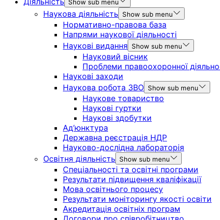
Діяльність
Show sub menu
Наукова діяльність
Show sub menu
Нормативно-правова база
Напрями наукової діяльності
Наукові видання
Show sub menu
Науковий вісник
Проблеми правоохоронної діяльно
Наукові заходи
Наукова робота ЗВО
Show sub menu
Наукове товариство
Наукові гуртки
Наукові здобутки
Ад’юнктура
Державна реєстрація НДР
Науково-дослідна лабораторія
Освітня діяльність
Show sub menu
Спеціальності та освітні програми
Результати підвищення кваліфікації
Мова освітнього процесу
Результати моніторингу якості освіти
Акредитація освітніх програм
Договори про співробітництво