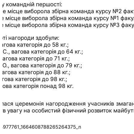
 у командній першості:
не місце виборола збірна команда курсу №2 фак
е місце виборола збірна команда курсу №1 факу
е місце виборола збірна команда курсу №3 факу
оті нагороди здобули:
агова категорія до 58 кг.;
., вагова категорія до 64 кг.;
вагова категорія до 71 кг.;
., вагова категорія до 79 кг.;
вагова категорія до 88 кг.;
агова категорія до 98 кг.;
гова категорія понад 98 кг.
булася церемонія нагородження учасників змаг
нув увагу на особистий фізичний розвиток майбут