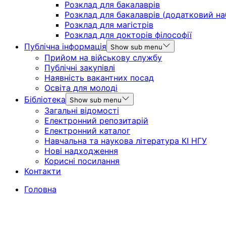
Розклад для бакалаврів
Розклад для бакалаврів (додатковий на
Розклад для магістрів
Розклад для докторів філософії
Публічна інформація
Show sub menu
Прийом на військову службу
Публічні закупівлі
Наявність вакантних посад
Освіта для молоді
Бібліотека
Show sub menu
Загальні відомості
Електронний репозитарій
Електронний каталог
Навчальна та наукова література КІ НГУ
Нові надходження
Корисні посилання
Контакти
Головна