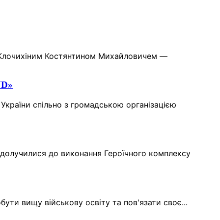
би Клочихіним Костянтином Михайловичем —
ND»
України спільно з громадською організацією
ни долучилися до виконання Героїчного комплексу
обути вищу військову освіту та пов'язати своє...