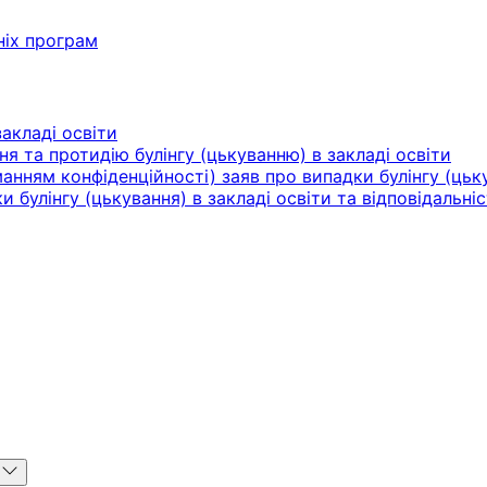
ніх програм
акладі освіти
ня та протидію булінгу (цькуванню) в закладі освіти
нням конфіденційності) заяв про випадки булінгу (цьку
булінгу (цькування) в закладі освіти та відповідальніс
u