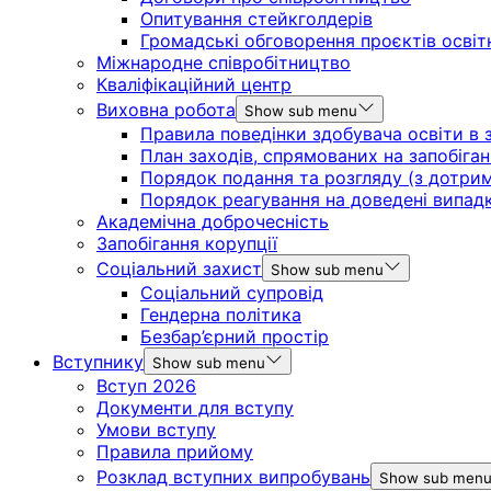
Опитування стейкголдерів
Громадські обговорення проєктів освіт
Міжнародне співробітництво
Кваліфікаційний центр
Виховна робота
Show sub menu
Правила поведінки здобувача освіти в з
План заходів, спрямованих на запобіган
Порядок подання та розгляду (з дотрима
Порядок реагування на доведені випадки 
Академічна доброчесність
Запобігання корупції
Соціальний захист
Show sub menu
Соціальний супровід
Гендерна політика
Безбар’єрний простір
Вступнику
Show sub menu
Вступ 2026
Документи для вступу
Умови вступу
Правила прийому
Розклад вступних випробувань
Show sub men