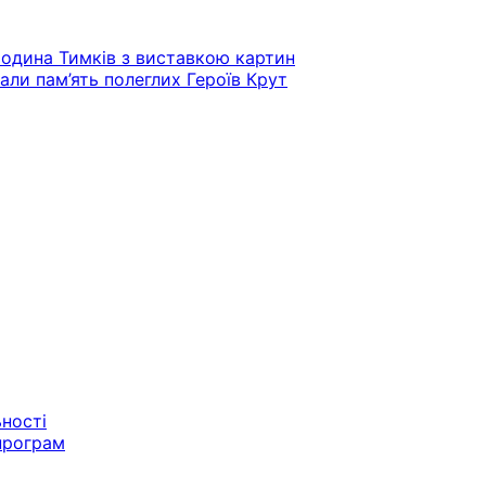
родина Тимків з виставкою картин
али пам’ять полеглих Героїв Крут
ьності
програм