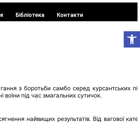
ія
Бібліотека
Контакти
Відкр
гання з боротьби самбо серед курсантських підр
воїни під час змагальних сутичок.
гнення найвищих результатів. Від вагової катег