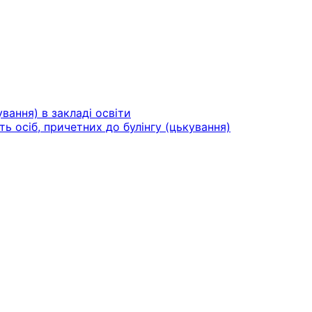
вання) в закладі освіти
ть осіб, причетних до булінгу (цькування)