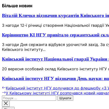
Більше новин
Віталій Кличко відзначив курсантів Київського 
З нагоди 12-ї річниці створення Національної гвардії У
Керівництво КІ НГУ привітало сержантський скл
З нагоди Дня сержанта відбувся урочистий захід. За 
Київського інституту...
Київський інститут Національної гвардії України 
20 вересня особовий склад Київського інституту НГУ с
Київський інститут НГУ відзначив День науки: вш
Навігація
Previous
Київський інститут НГУ долучився до флешмобу «З У
post:
Next
У Київському інституті НГУ розпочався новий навча
записів
Пошук:
post: