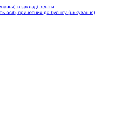
вання) в закладі освіти
ть осіб, причетних до булінгу (цькування)