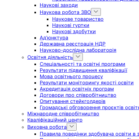
Наукові заходи
Show
Наукова робота ЗВО
sub
Наукове товариство
menu
Наукові гуртки
Наукові здобутки
Ад’юнктура
Державна реєстрація НДР
Науково-дослідна лабораторія
Show
Освітня діяльність
sub
Спеціальності та освітні програми
menu
Результати підвищення кваліфікації
Мова освітнього процесу
Результати моніторингу якості освіти
Акредитація освітніх програм
Договори про співробітництво
Опитування стейкголдерів
Громадські обговорення проєктів освіт
Міжнародне співробітництво
Кваліфікаційний центр
Show
Виховна робота
sub
Правила поведінки здобувача освіти в з
menu