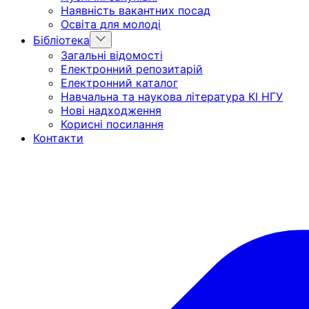
Наявність вакантних посад
Освіта для молоді
Show
Бібліотека
sub
Загальні відомості
menu
Електронний репозитарій
Електронний каталог
Навчальна та наукова література КІ НГУ
Нові надходження
Корисні посилання
Контакти
Головна