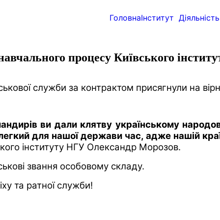
Головна
Інститут
Діяльність
навчального процесу Київського інстит
ськової служби за контрактом присягнули на вірн
мандирів ви дали клятву українському народов
легкий для нашої держави час, адже нашій краї
кого інституту НГУ Олександр Морозов.
йськові звання особовому складу.
у та ратної служби!