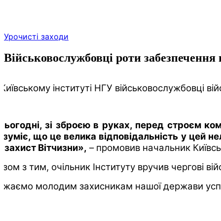
Skip
Урочисті заходи
to
the
Військовослужбовці роти забезпечення 
content
 Київському інституті НГУ військовослужбовці вій
Сьогодні, зі зброєю в руках, перед строєм ко
озуміє, що це велика відповідальність у цей не
а захист Вітчизни»,
– промовив начальник Київсь
азом з тим, очільник Інституту вручив чергові ві
ажаємо молодим захисникам нашої держави успіх