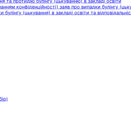
ня та протидію булінгу (цькуванню) в закладі освіти
нням конфіденційності) заяв про випадки булінгу (цьку
булінгу (цькування) в закладі освіти та відповідальніс
бір)