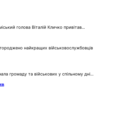
міський голова Віталій Кличко привітав...
 нагороджено найкращих військовослужбовців
ла громаду та військових у спільному дні...
ив