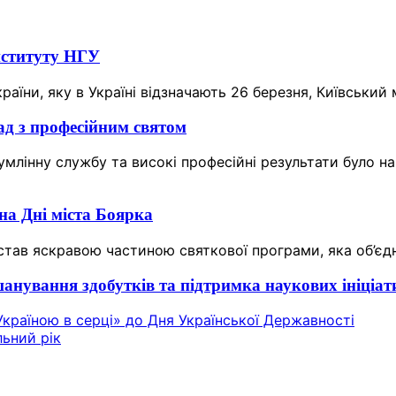
інституту НГУ
країни, яку в Україні відзначають 26 березня, Київський 
ад з професійним святом
сумлінну службу та високі професійні результати було
на Дні міста Боярка
тав яскравою частиною святкової програми, яка об’єдна
анування здобутків та підтримка наукових ініціат
країною в серці» до Дня Української Державності
льний рік