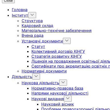
Close
Головна
Show
Інститут
sub
Структура
menu
Кадровий склад
Матеріально-технічне забезпечення
Вчена рада
Show
Установчі документи
sub
Статут
menu
Колективний договір КІНГУ
Стратегія розвитку КІНГУ
Ліцензія на провадження освітньої діял
Сертифікати про акредитацію освітніх 
Нормативні документи
Show
Діяльність
sub
Show
Наукова діяльність
menu
sub
Нормативно-правова база
menu
Напрями наукової діяльності
Show
Наукові видання
sub
Науковий вісник
menu
Проблеми правоохоронної діяльно