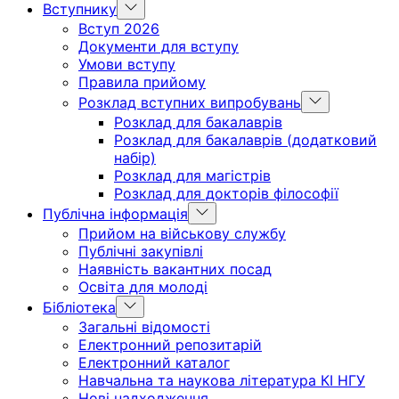
Вступнику
Вступ 2026
Документи для вступу
Умови вступу
Правила прийому
Розклад вступних випробувань
Розклад для бакалаврів
Розклад для бакалаврів (додатковий
набір)
Розклад для магістрів
Розклад для докторів філософії
Публічна інформація
Прийом на військову службу
Публічні закупівлі
Наявність вакантних посад
Освіта для молоді
Бібліотека
Загальні відомості
Електронний репозитарій
Електронний каталог
Навчальна та наукова література КІ НГУ
Нові надходження