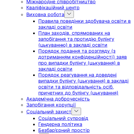
Міжнародне співробітництво
Кваліфікаційний центр
Виховна робота
Правила поведінки здобувача освіти в
закладі освіти
План заходів, спрямованих на
запобігання та протидію булінгу
(цькуванню) в закладі освіти
Порядок подання та розгляду (з
дотриманням конфіденційності) заяв
про випадки булінгу (цькування) в
закладі освіти
Порядок реагування на доведені
випадки булінгу (цькування) в закладі
освіти та відповідальність осіб,
причетних до булінгу (цькування)
Академічна доброчесність
Запобігання корупції
Соціальний захист
Соціальний супровід
Гендерна політика
Безбар’єрний простір