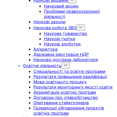
Наукові видання
Науковий вісник
Проблеми правоохоронної
діяльності
Наукові заходи
Наукова робота ЗВО
Наукове товариство
Наукові гуртки
Наукові здобутки
Ад’юнктура
Державна реєстрація НДР
Науково-дослідна лабораторія
Освітня діяльність
Спеціальності та освітні програми
Результати підвищення кваліфікації
Мова освітнього процесу
Результати моніторингу якості освіти
Акредитація освітніх програм
Договори про співробітництво
Опитування стейкголдерів
Громадські обговорення проєктів
освітніх програм