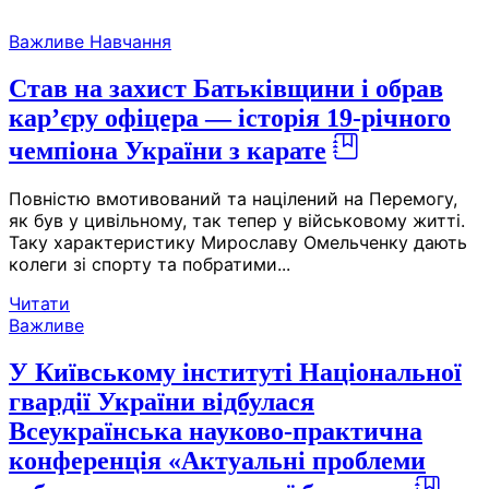
Skip
Важливе
Навчання
to
the
Став на захист Батьківщини і обрав
content
кар’єру офіцера — історія 19-річного
чемпіона України з карате
Повністю вмотивований та націлений на Перемогу,
як був у цивільному, так тепер у військовому житті.
Таку характеристику Мирославу Омельченку дають
колеги зі спорту та побратими...
Читати
Важливе
У Київському інституті Національної
гвардії України відбулася
Всеукраїнська науково-практична
конференція «Актуальні проблеми