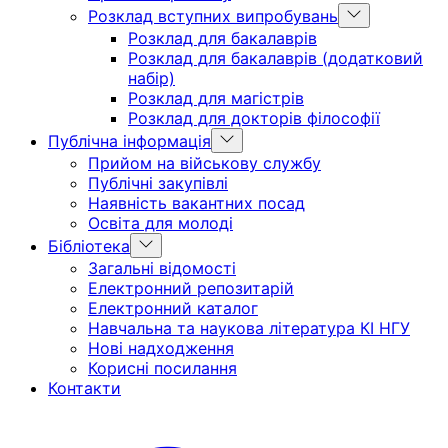
Show
Розклад вступних випробувань
sub
Розклад для бакалаврів
menu
Розклад для бакалаврів (додатковий
набір)
Розклад для магістрів
Розклад для докторів філософії
Show
Публічна інформація
sub
Прийом на військову службу
menu
Публічні закупівлі
Наявність вакантних посад
Освіта для молоді
Show
Бібліотека
sub
Загальні відомості
menu
Електронний репозитарій
Електронний каталог
Навчальна та наукова література КІ НГУ
Нові надходження
Корисні посилання
Контакти
Головна