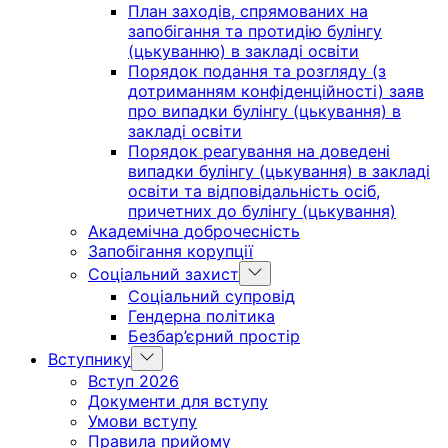
План заходів, спрямованих на
запобігання та протидію булінгу
(цькуванню) в закладі освіти
Порядок подання та розгляду (з
дотриманням конфіденційності) заяв
про випадки булінгу (цькування) в
закладі освіти
Порядок реагування на доведені
випадки булінгу (цькування) в закладі
освіти та відповідальність осіб,
причетних до булінгу (цькування)
Академічна доброчесність
Запобігання корупції
Show
Соціальний захист
sub
Соціальний супровід
menu
Гендерна політика
Безбар’єрний простір
Show
Вступнику
sub
Вступ 2026
menu
Документи для вступу
Умови вступу
Правила прийому