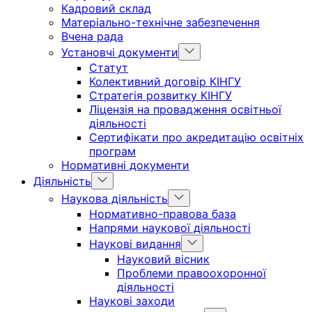
Кадровий склад
Матеріально-технічне забезпечення
Вчена рада
Show
Установчі документи
sub
Статут
menu
Колективний договір КІНГУ
Стратегія розвитку КІНГУ
Ліцензія на провадження освітньої
діяльності
Сертифікати про акредитацію освітніх
програм
Нормативні документи
Show
Діяльність
sub
Show
Наукова діяльність
menu
sub
Нормативно-правова база
menu
Напрями наукової діяльності
Show
Наукові видання
sub
Науковий вісник
menu
Проблеми правоохоронної
діяльності
Наукові заходи