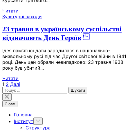
курсанти третього...
Читати
Культурні заходи
23 травня в українському суспільстві
відзначають День Героїв
Ідея пам’ятної дати зародилася в національно-
визвольному русі під час Другої світової війни в 1941
році. День цей обрали невипадково: 23 травня 1938
року був убитий...
Читати
Пагінація
1
2
Далі
Пошук:
записів
Close
Головна
Show
Інститут
sub
Структура
menu