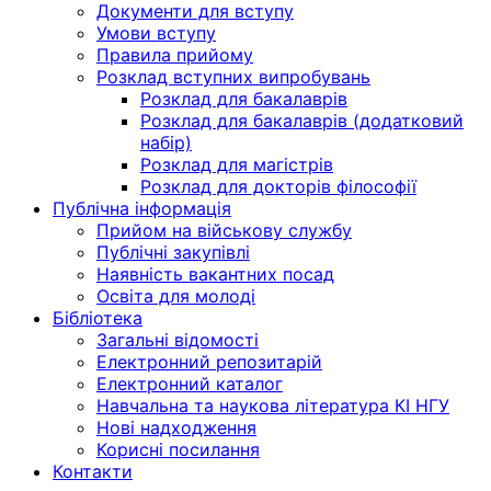
Документи для вступу
Умови вступу
Правила прийому
Розклад вступних випробувань
Розклад для бакалаврів
Розклад для бакалаврів (додатковий
набір)
Розклад для магістрів
Розклад для докторів філософії
Публічна інформація
Прийом на військову службу
Публічні закупівлі
Наявність вакантних посад
Освіта для молоді
Бібліотека
Загальні відомості
Електронний репозитарій
Електронний каталог
Навчальна та наукова література КІ НГУ
Нові надходження
Корисні посилання
Контакти