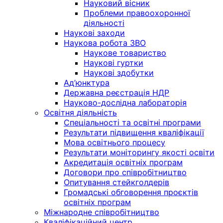
Науковий вісник
Проблеми правоохоронної
діяльності
Наукові заходи
Наукова робота ЗВО
Наукове товариство
Наукові гуртки
Наукові здобутки
Ад’юнктура
Державна реєстрація НДР
Науково-дослідна лабораторія
Освітня діяльність
Спеціальності та освітні програми
Результати підвищення кваліфікації
Мова освітнього процесу
Результати моніторингу якості освіти
Акредитація освітніх програм
Договори про співробітництво
Опитування стейкголдерів
Громадські обговорення проєктів
освітніх програм
Міжнародне співробітництво
Кваліфікаційний центр