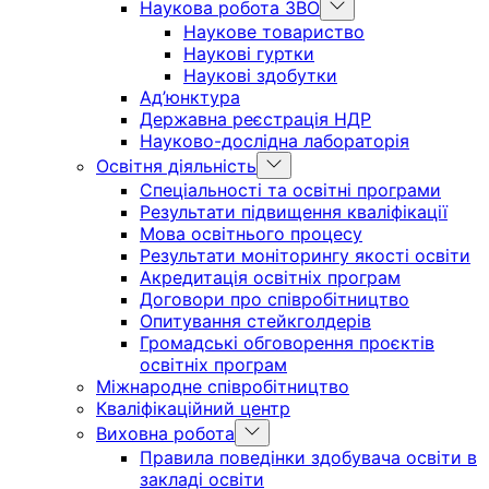
Show
Наукова робота ЗВО
sub
Наукове товариство
menu
Наукові гуртки
Наукові здобутки
Ад’юнктура
Державна реєстрація НДР
Науково-дослідна лабораторія
Show
Освітня діяльність
sub
Спеціальності та освітні програми
menu
Результати підвищення кваліфікації
Мова освітнього процесу
Результати моніторингу якості освіти
Акредитація освітніх програм
Договори про співробітництво
Опитування стейкголдерів
Громадські обговорення проєктів
освітніх програм
Міжнародне співробітництво
Кваліфікаційний центр
Show
Виховна робота
sub
Правила поведінки здобувача освіти в
menu
закладі освіти