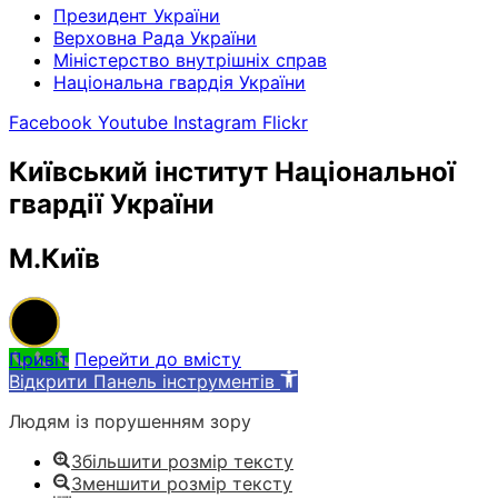
Президент України
Верховна Рада України
Міністерство внутрішніх справ
Національна гвардія України
Facebook
Youtube
Instagram
Flickr
Київський інститут Національної
гвардії України
М.Київ
Привіт
Перейти до вмісту
Відкрити Панель інструментів
Людям із порушенням зору
Збільшити розмір тексту
Зменшити розмір тексту