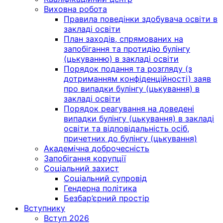
Виховна робота
Правила поведінки здобувача освіти в
закладі освіти
План заходів, спрямованих на
запобігання та протидію булінгу
(цькуванню) в закладі освіти
Порядок подання та розгляду (з
дотриманням конфіденційності) заяв
про випадки булінгу (цькування) в
закладі освіти
Порядок реагування на доведені
випадки булінгу (цькування) в закладі
освіти та відповідальність осіб,
причетних до булінгу (цькування)
Академічна доброчесність
Запобігання корупції
Соціальний захист
Соціальний супровід
Гендерна політика
Безбар’єрний простір
Вступнику
Вступ 2026