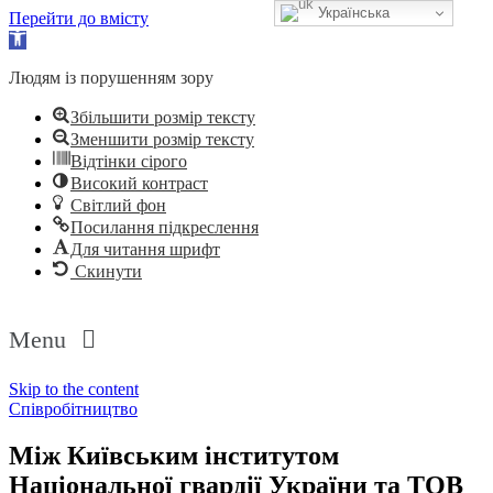
Українська
Перейти до вмісту
Відкрити
Панель
інструментів
Людям із порушенням зору
Збільшити розмір тексту
Зменшити розмір тексту
Відтінки сірого
Високий контраст
Світлий фон
Посилання підкреслення
Для читання шрифт
Скинути
Menu
Skip to the content
Співробітництво
Між Київським інститутом
Національної гвардії України та ТОВ