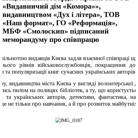
«Видавничий дім «Комора»»,
видавництвом «Дух і літера», ТОВ
«Наш формат», ГО «Реформація»,
МБФ «Смолоскип» підписаний
меморандуму про співпрацю
спільнотою видавців Києва задля взаємної співпраці щ
тнього рівнів військовослужбовців, покращення доп
 та популяризації книг сучасних українських авторів та
у, видавництва міста Києва у вигляді волонтерської д
тись пилом на полицях бібліотек, а ту, що користуєтьс
х та українських авторів, детективи, фантастика, н
йде не тільки про навчання, а й про розвиток майбутніх