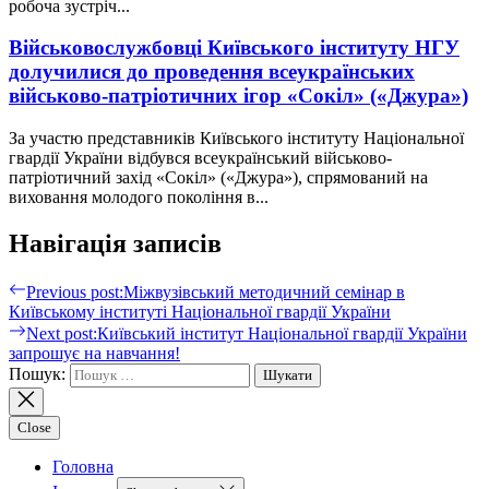
робоча зустріч...
Військовослужбовці Київського інституту НГУ
долучилися до проведення всеукраїнських
військово-патріотичних ігор «Сокіл» («Джура»)
За участю представників Київського інституту Національної
гвардії України відбувся всеукраїнський військово-
патріотичний захід «Сокіл» («Джура»), спрямований на
виховання молодого покоління в...
Навігація записів
Previous post:
Міжвузівський методичний семінар в
Київському інституті Національної гвардії України
Next post:
Київський інститут Національної гвардії України
запрошує на навчання!
Пошук:
Close
Головна