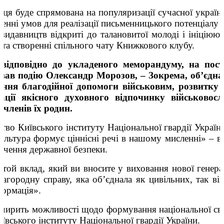
ця буде спрямована на популяризації сучасної україн
ренні умов для реалізації письменницького потенціалу
идавництв відкриті до талановитої молоді і ініціюю
та створенні спільного чату Книжкового клубу.
 відповідно до укладеного меморандуму, на пост
вав подію Олександр Морозов, – Зокрема, об’єдна
ання благодійної допомоги військовим, розвитку о
ації якісного духовного відпочинку військовос
 членів їх родин.
во Київського інституту Національної гвардії України 
культура формує ціннісні речі в нашому мисленні» – 
печення державної безпеки.
той вклад, який ви вносите у виховання нової генера
лагородну справу, яка об’єднала як цивільних, так в
ормація».
ширить можливості щодо формування національної сві
иївського інституту Національної гвардії України.