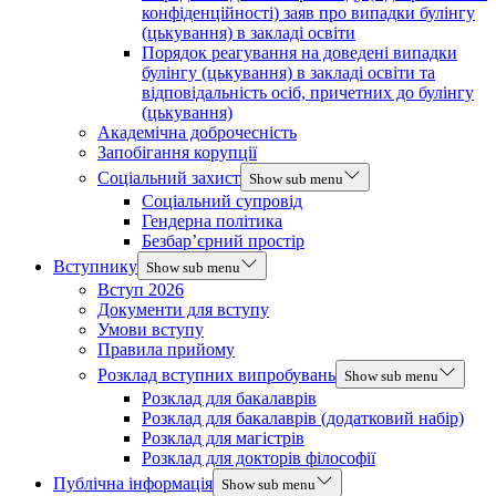
конфіденційності) заяв про випадки булінгу
(цькування) в закладі освіти
Порядок реагування на доведені випадки
булінгу (цькування) в закладі освіти та
відповідальність осіб, причетних до булінгу
(цькування)
Академічна доброчесність
Запобігання корупції
Соціальний захист
Show sub menu
Соціальний супровід
Гендерна політика
Безбар’єрний простір
Вступнику
Show sub menu
Вступ 2026
Документи для вступу
Умови вступу
Правила прийому
Розклад вступних випробувань
Show sub menu
Розклад для бакалаврів
Розклад для бакалаврів (додатковий набір)
Розклад для магістрів
Розклад для докторів філософії
Публічна інформація
Show sub menu