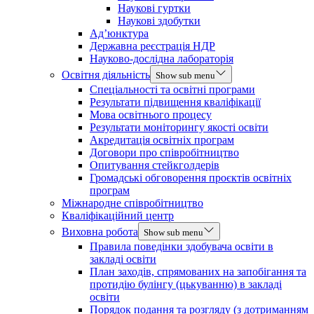
Наукові гуртки
Наукові здобутки
Ад’юнктура
Державна реєстрація НДР
Науково-дослідна лабораторія
Освітня діяльність
Show sub menu
Спеціальності та освітні програми
Результати підвищення кваліфікації
Мова освітнього процесу
Результати моніторингу якості освіти
Акредитація освітніх програм
Договори про співробітництво
Опитування стейкголдерів
Громадські обговорення проєктів освітніх
програм
Міжнародне співробітництво
Кваліфікаційний центр
Виховна робота
Show sub menu
Правила поведінки здобувача освіти в
закладі освіти
План заходів, спрямованих на запобігання та
протидію булінгу (цькуванню) в закладі
освіти
Порядок подання та розгляду (з дотриманням