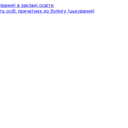
вання) в закладі освіти
ть осіб, причетних до булінгу (цькування)