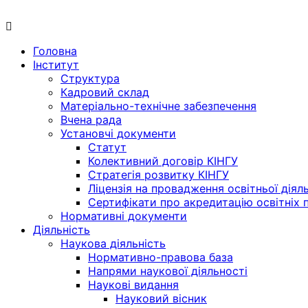
Menu
Головна
Інститут
Структура
Кадровий склад
Матеріально-технічне забезпечення
Вчена рада
Установчі документи
Статут
Колективний договір КІНГУ
Стратегія розвитку КІНГУ
Ліцензія на провадження освітньої діял
Сертифікати про акредитацію освітніх 
Нормативні документи
Діяльність
Наукова діяльність
Нормативно-правова база
Напрями наукової діяльності
Наукові видання
Науковий вісник