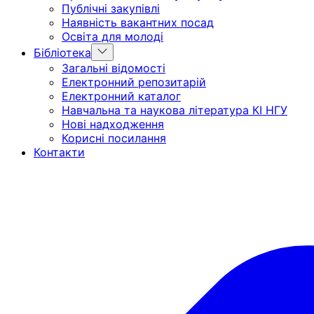
Публічні закупівлі
Наявність вакантних посад
Освіта для молоді
Show
Бібліотека
sub
Загальні відомості
menu
Електронний репозитарій
Електронний каталог
Навчальна та наукова література КІ НГУ
Нові надходження
Корисні посилання
Контакти
Головна