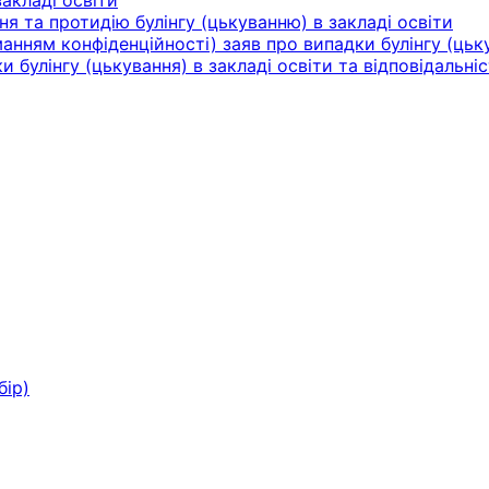
ня та протидію булінгу (цькуванню) в закладі освіти
нням конфіденційності) заяв про випадки булінгу (цьку
булінгу (цькування) в закладі освіти та відповідальніс
бір)