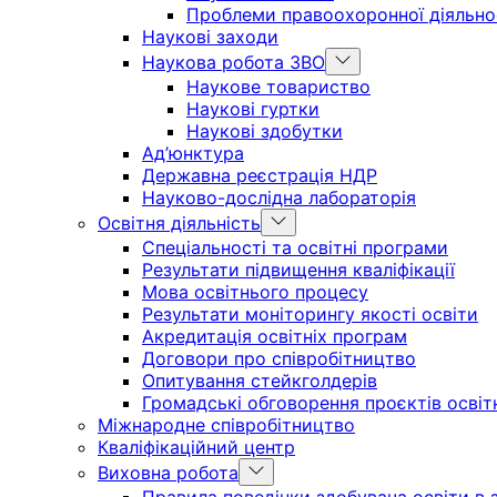
Проблеми правоохоронної діяльно
Наукові заходи
Show
Наукова робота ЗВО
sub
Наукове товариство
menu
Наукові гуртки
Наукові здобутки
Ад’юнктура
Державна реєстрація НДР
Науково-дослідна лабораторія
Show
Освітня діяльність
sub
Спеціальності та освітні програми
menu
Результати підвищення кваліфікації
Мова освітнього процесу
Результати моніторингу якості освіти
Акредитація освітніх програм
Договори про співробітництво
Опитування стейкголдерів
Громадські обговорення проєктів освіт
Міжнародне співробітництво
Кваліфікаційний центр
Show
Виховна робота
sub
Правила поведінки здобувача освіти в з