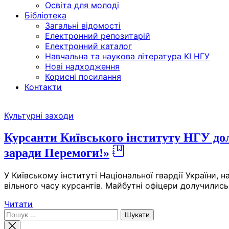
Освіта для молоді
Бібліотека
Загальні відомості
Електронний репозитарій
Електронний каталог
Навчальна та наукова література КІ НГУ
Нові надходження
Корисні посилання
Контакти
Skip
Культурні заходи
to
the
Курсанти Київського інституту НГУ дол
content
заради Перемоги!»
У Київському інституті Національної гвардії України, н
вільного часу курсантів. Майбутні офіцери долучились 
Читати
Пошук: