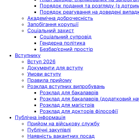
Порядок подання та розгляду (з дотрима
Порядок реагування на доведені випадки 
Академічна доброчесність
Запобігання корупції
Соціальний захист
Соціальний супровід
Гендерна політика
Безбар’єрний простір
Вступнику
Вступ 2026
Документи для вступу
Умови вступу
Правила прийому
Розклад вступних випробувань
Розклад для бакалаврів
Розклад для бакалаврів (додатковий на
Розклад для магістрів
Розклад для докторів філософії
Публічна інформація
Прийом на військову службу
Публічні закупівлі
Наявність вакантних посад