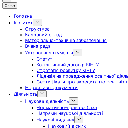
Close
Головна
Show
Інститут
sub
Структура
menu
Кадровий склад
Матеріально-технічне забезпечення
Вчена рада
Show
Установчі документи
sub
Статут
menu
Колективний договір КІНГУ
Стратегія розвитку КІНГУ
Ліцензія на провадження освітньої діял
Сертифікати про акредитацію освітніх 
Нормативні документи
Show
Діяльність
sub
Show
Наукова діяльність
menu
sub
Нормативно-правова база
menu
Напрями наукової діяльності
Show
Наукові видання
sub
Науковий вісник
menu