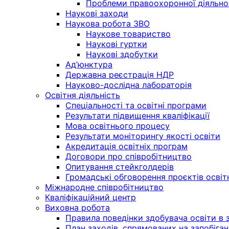
Проблеми правоохоронної діяльно
Наукові заходи
Наукова робота ЗВО
Наукове товариство
Наукові гуртки
Наукові здобутки
Ад’юнктура
Державна реєстрація НДР
Науково-дослідна лабораторія
Освітня діяльність
Спеціальності та освітні програми
Результати підвищення кваліфікації
Мова освітнього процесу
Результати моніторингу якості освіти
Акредитація освітніх програм
Договори про співробітництво
Опитування стейкголдерів
Громадські обговорення проєктів освіт
Міжнародне співробітництво
Кваліфікаційний центр
Виховна робота
Правила поведінки здобувача освіти в з
План заходів, спрямованих на запобіган