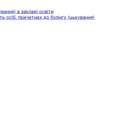
вання) в закладі освіти
ть осіб, причетних до булінгу (цькування)