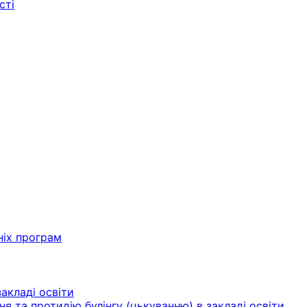
сті
ніх програм
акладі освіти
ня та протидію булінгу (цькуванню) в закладі освіти