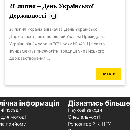
28 липня – День Української
Державності
28 липня Україна відзначає День Української
Державності, встановлений Указом Президента
України від 24 серпня 2021 року № 423. Це свято
фундаментує тисячолітні традиції українського
державотворення....
ЧИТАТИ
лічна інформація
Дізнатись більше
ні посади
Наукові заходи
 для молоді
Спеціальності
ла прийому
Репозитарій КІ НГУ