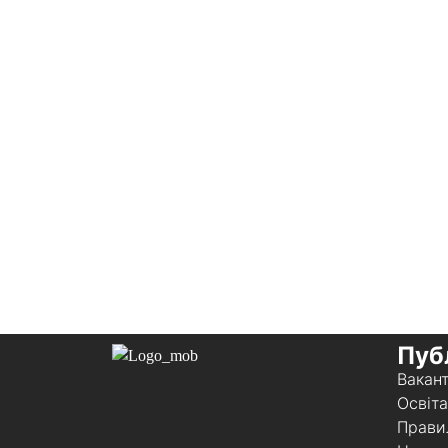
Пуб
Вакант
Освіта
Прави