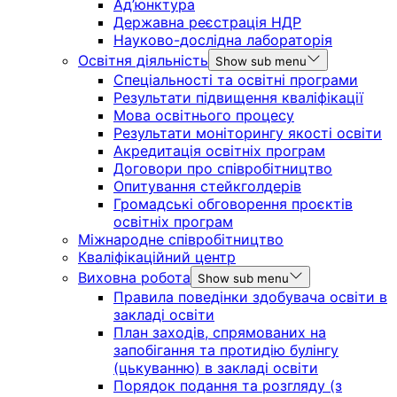
Ад’юнктура
Державна реєстрація НДР
Науково-дослідна лабораторія
Освітня діяльність
Show sub menu
Спеціальності та освітні програми
Результати підвищення кваліфікації
Мова освітнього процесу
Результати моніторингу якості освіти
Акредитація освітніх програм
Договори про співробітництво
Опитування стейкголдерів
Громадські обговорення проєктів
освітніх програм
Міжнародне співробітництво
Кваліфікаційний центр
Виховна робота
Show sub menu
Правила поведінки здобувача освіти в
закладі освіти
План заходів, спрямованих на
запобігання та протидію булінгу
(цькуванню) в закладі освіти
Порядок подання та розгляду (з