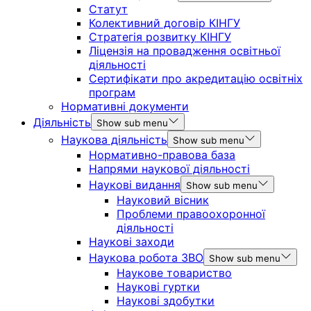
Статут
Колективний договір КІНГУ
Стратегія розвитку КІНГУ
Ліцензія на провадження освітньої
діяльності
Сертифікати про акредитацію освітніх
програм
Нормативні документи
Діяльність
Show sub menu
Наукова діяльність
Show sub menu
Нормативно-правова база
Напрями наукової діяльності
Наукові видання
Show sub menu
Науковий вісник
Проблеми правоохоронної
діяльності
Наукові заходи
Наукова робота ЗВО
Show sub menu
Наукове товариство
Наукові гуртки
Наукові здобутки