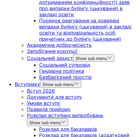
дотриманням конфіденційності) заяв
про випадки булінгу (цькування) в
закладі освіти
Порядок реагування на доведені
випадки булінгу (цькування) в закладі
освіти та відповідальність осіб,
причетних до булінгу (цькування)
Академічна доброчесність
Запобігання корупції
Соціальний захист
Show sub menu
Соціальний супровід
Гендерна політика
Безбар’єрний простір
Вступнику
Show sub menu
Вступ 2026
Документи для вступу
Умови вступу
Правила прийому
Розклад вступних випробувань
Show sub menu
Розклад для бакалаврів
Розклад для бакалаврів (додатковий