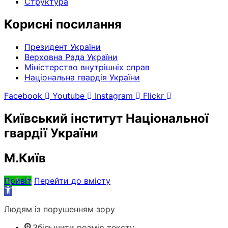
Структура
Корисні посилання
Президент України
Верховна Рада України
Міністерство внутрішніх справ
Національна гвардія України
Facebook
Youtube
Instagram
Flickr
Київський інститут Національної
гвардії України
М.Київ
Привіт
Перейти до вмісту
Відкрити
Панель
Людям із порушенням зору
інструментів
Збільшити розмір тексту