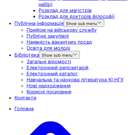
набір)
Розклад для магістрів
Розклад для докторів філософії
Публічна інформація
Show sub menu
Прийом на військову службу
Публічні закупівлі
Наявність вакантних посад
Освіта для молоді
Бібліотека
Show sub menu
Загальні відомості
Електронний репозитарій
Електронний каталог
Навчальна та наукова література КІ НГУ
Нові надходження
Корисні посилання
Контакти
Головна