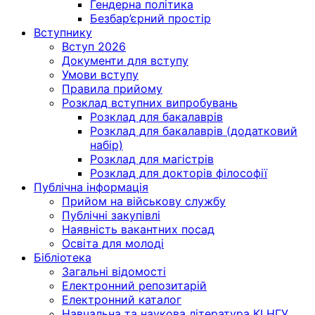
Гендерна політика
Безбар’єрний простір
Вступнику
Вступ 2026
Документи для вступу
Умови вступу
Правила прийому
Розклад вступних випробувань
Розклад для бакалаврів
Розклад для бакалаврів (додатковий
набір)
Розклад для магістрів
Розклад для докторів філософії
Публічна інформація
Прийом на військову службу
Публічні закупівлі
Наявність вакантних посад
Освіта для молоді
Бібліотека
Загальні відомості
Електронний репозитарій
Електронний каталог
Навчальна та наукова література КІ НГУ