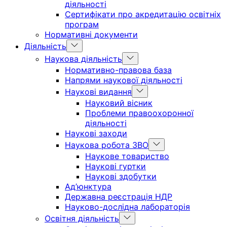
діяльності
Сертифікати про акредитацію освітніх
програм
Нормативні документи
Show
Діяльність
sub
Show
Наукова діяльність
menu
sub
Нормативно-правова база
menu
Напрями наукової діяльності
Show
Наукові видання
sub
Науковий вісник
menu
Проблеми правоохоронної
діяльності
Наукові заходи
Show
Наукова робота ЗВО
sub
Наукове товариство
menu
Наукові гуртки
Наукові здобутки
Ад’юнктура
Державна реєстрація НДР
Науково-дослідна лабораторія
Show
Освітня діяльність
sub