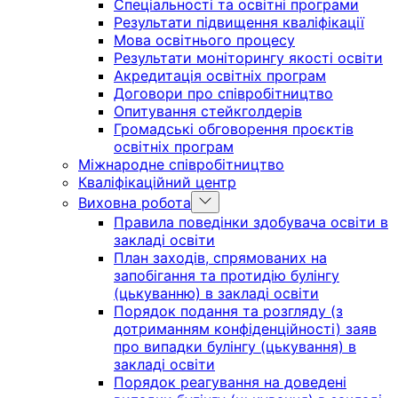
Спеціальності та освітні програми
menu
Результати підвищення кваліфікації
Мова освітнього процесу
Результати моніторингу якості освіти
Акредитація освітніх програм
Договори про співробітництво
Опитування стейкголдерів
Громадські обговорення проєктів
освітніх програм
Міжнародне співробітництво
Кваліфікаційний центр
Show
Виховна робота
sub
Правила поведінки здобувача освіти в
menu
закладі освіти
План заходів, спрямованих на
запобігання та протидію булінгу
(цькуванню) в закладі освіти
Порядок подання та розгляду (з
дотриманням конфіденційності) заяв
про випадки булінгу (цькування) в
закладі освіти
Порядок реагування на доведені