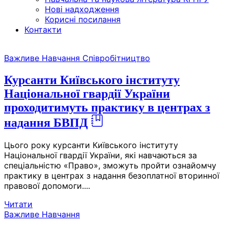
Нові надходження
Корисні посилання
Контакти
Skip
Важливе
Навчання
Співробітництво
to
the
Курсанти Київського інституту
content
Національної гвардії України
проходитимуть практику в центрах з
надання БВПД
Цього року курсанти Київського інституту
Національної гвардії України, які навчаються за
спеціальністю «Право», зможуть пройти ознайомчу
практику в центрах з надання безоплатної вторинної
правової допомоги....
Читати
Важливе
Навчання