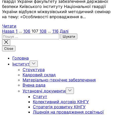
гвардії України факультету забезпечення державної
безпеки Київського інституту Національної гвардії
України відбувся міжвузівський методичний семінар
на тему: «Особливості впровадження в...
Читати
Пагінація
Назад
1
…
106
107
108
…
116
Далі
Пошук:
записів
Close
Головна
Show
Інститут
sub
Структура
menu
Кадровий склад
Матеріально-технічне забезпечення
Вчена рада
Show
Установчі документи
sub
Статут
menu
Колективний договір КІНГУ
Стратегія розвитку КІНГУ
Ліцензія на провадження освітньої