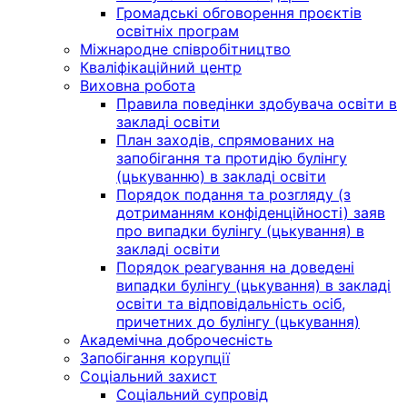
Громадські обговорення проєктів
освітніх програм
Міжнародне співробітництво
Кваліфікаційний центр
Виховна робота
Правила поведінки здобувача освіти в
закладі освіти
План заходів, спрямованих на
запобігання та протидію булінгу
(цькуванню) в закладі освіти
Порядок подання та розгляду (з
дотриманням конфіденційності) заяв
про випадки булінгу (цькування) в
закладі освіти
Порядок реагування на доведені
випадки булінгу (цькування) в закладі
освіти та відповідальність осіб,
причетних до булінгу (цькування)
Академічна доброчесність
Запобігання корупції
Соціальний захист
Соціальний супровід