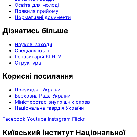
Освіта для молоді
Правила прийому
Нормативні документи
Дізнатись більше
Наукові заходи
Спеціальності
Репозитарій КІ НГУ
Структура
Корисні посилання
Президент України
Верховна Рада України
Міністерство внутрішніх справ
Національна гвардія України
Facebook
Youtube
Instagram
Flickr
Київський інститут Національної