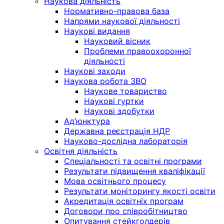
Наукова діяльність
Нормативно-правова база
Напрями наукової діяльності
Наукові видання
Науковий вісник
Проблеми правоохоронної
діяльності
Наукові заходи
Наукова робота ЗВО
Наукове товариство
Наукові гуртки
Наукові здобутки
Ад’юнктура
Державна реєстрація НДР
Науково-дослідна лабораторія
Освітня діяльність
Спеціальності та освітні програми
Результати підвищення кваліфікації
Мова освітнього процесу
Результати моніторингу якості освіти
Акредитація освітніх програм
Договори про співробітництво
Опитування стейкголдерів