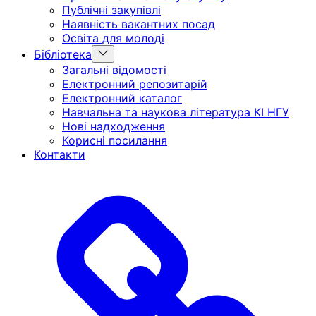
menu
Публічні закупівлі
Наявність вакантних посад
Освіта для молоді
Show
Бібліотека
sub
Загальні відомості
menu
Електронний репозитарій
Електронний каталог
Навчальна та наукова література КІ НГУ
Нові надходження
Корисні посилання
Контакти
Головна