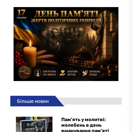
Більше новин
Пам’ять у молитві:
молебень в день
вшанування пам’яті