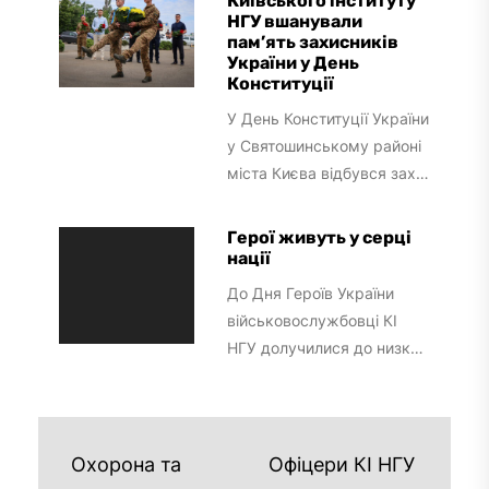
Київського інституту
НГУ вшанували
пам’ять захисників
України у День
Конституції
У День Конституції України
у Святошинському районі
міста Києва відбувся захід
за участі
військовослужбовців
Герої живуть у серці
Інституту. Присутні
нації
хвилиною мовчання
До Дня Героїв України
вшанували Героїв,...
військовослужбовці КІ
НГУ долучилися до низки
заходів, присвячених
вшануванню борців за
свободу та незалежність
нашої держави.У...
Охорона та
Офіцери КІ НГУ