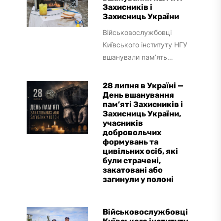
Захисників і
Захисниць України
Військовослужбовці
Київського інституту НГУ
вшанували пам’ять
Захисників і Захисниць
України, учасників
28 липня в Україні —
добровольчих формувань
День вшанування
пам’яті Захисників і
та цивільних осіб, які були
Захисниць України,
страчені, закатовані...
учасників
добровольчих
формувань та
цивільних осіб, які
були страчені,
закатовані або
загинули у полоні
Військовослужбовці