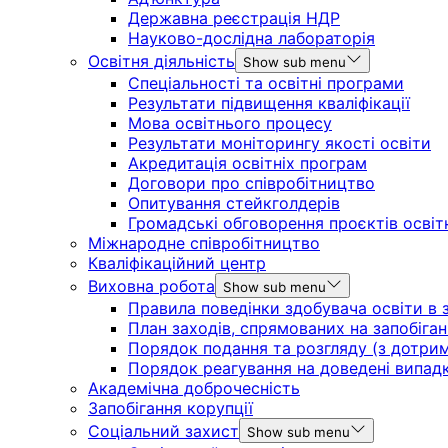
Державна реєстрація НДР
Науково-дослідна лабораторія
Освітня діяльність
Show sub menu
Спеціальності та освітні програми
Результати підвищення кваліфікації
Мова освітнього процесу
Результати моніторингу якості освіти
Акредитація освітніх програм
Договори про співробітництво
Опитування стейкголдерів
Громадські обговорення проєктів освіт
Міжнародне співробітництво
Кваліфікаційний центр
Виховна робота
Show sub menu
Правила поведінки здобувача освіти в з
План заходів, спрямованих на запобіган
Порядок подання та розгляду (з дотрима
Порядок реагування на доведені випадки 
Академічна доброчесність
Запобігання корупції
Соціальний захист
Show sub menu