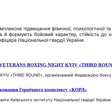
лексне підвищення фізичної, психологічної та 
а й формують бойовий характер, стійкість до н
іцера Національної гвардії України.
боксу VETERANS BOXING NIGHT KYIV «THIRD ROU
 KYIV «THIRD ROUND», організований Федерацією боксу 
иконання Героїчного комплексу «КОРД»
санти Київського інституту Національної гвардії Украї