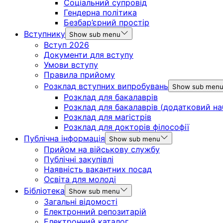
Соціальний супровід
Гендерна політика
Безбар’єрний простір
Вступнику
Show sub menu
Вступ 2026
Документи для вступу
Умови вступу
Правила прийому
Розклад вступних випробувань
Show sub men
Розклад для бакалаврів
Розклад для бакалаврів (додатковий на
Розклад для магістрів
Розклад для докторів філософії
Публічна інформація
Show sub menu
Прийом на військову службу
Публічні закупівлі
Наявність вакантних посад
Освіта для молоді
Бібліотека
Show sub menu
Загальні відомості
Електронний репозитарій
Електронний каталог