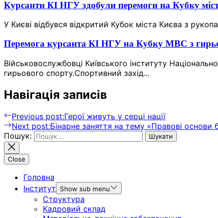
Курсанти КІ НГУ здобули перемоги на Кубку міс
У Києві відбувся відкритий Кубок міста Києва з рукоп
Перемога курсанта КІ НГУ на Кубку МВС з гирь
Військовослужбовці Київського інституту Національної
гирьового спорту.Спортивний захід...
Навігація записів
Previous post:
Герої живуть у серці нації
Next post:
Бінарне заняття на тему «Правові основи
Пошук:
Close
Головна
Інститут
Show sub menu
Структура
Кадровий склад