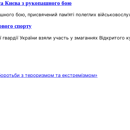
та Києва з рукопашного бою
ашного бою, присвячений пам’яті полеглих військовослу
ового спорту
 гвардії України взяли участь у змаганнях Відкритого к
 боротьби з тероризмом та екстремізмом»