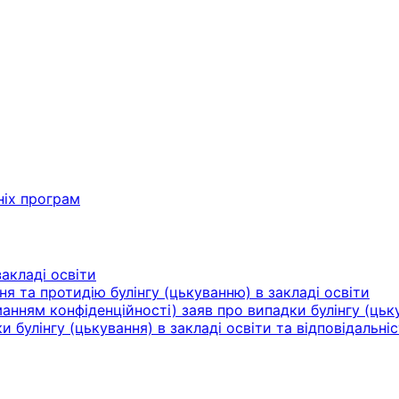
ніх програм
акладі освіти
ня та протидію булінгу (цькуванню) в закладі освіти
нням конфіденційності) заяв про випадки булінгу (цьку
булінгу (цькування) в закладі освіти та відповідальніс