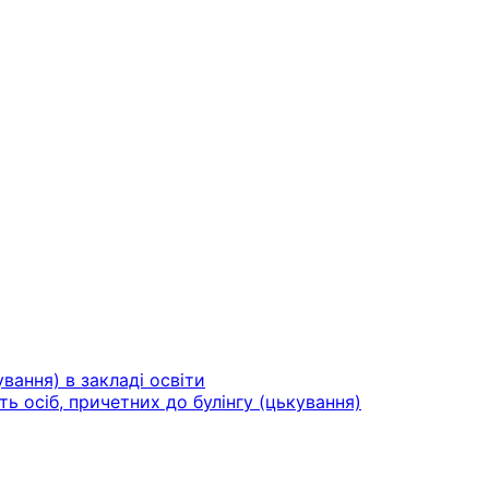
вання) в закладі освіти
ть осіб, причетних до булінгу (цькування)