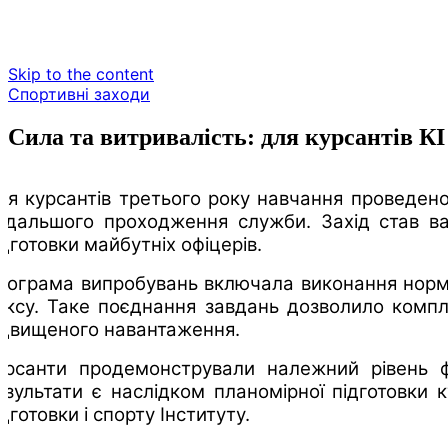
Skip to the content
Спортивні заходи
Сила та витривалість: для курсантів К
ля курсантів третього року навчання проведено 
одальшого проходження служби. Захід став ва
ідготовки майбутніх офіцерів.
рограма випробувань включала виконання норма
оксу. Таке поєднання завдань дозволило комплек
ідвищеного навантаження.
урсанти продемонстрували належний рівень фі
езультати є наслідком планомірної підготовки к
ідготовки і спорту Інституту.