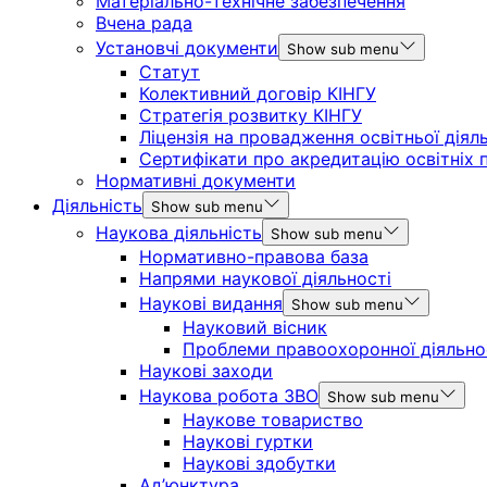
Матеріально-технічне забезпечення
Вчена рада
Установчі документи
Show sub menu
Статут
Колективний договір КІНГУ
Стратегія розвитку КІНГУ
Ліцензія на провадження освітньої діял
Сертифікати про акредитацію освітніх 
Нормативні документи
Діяльність
Show sub menu
Наукова діяльність
Show sub menu
Нормативно-правова база
Напрями наукової діяльності
Наукові видання
Show sub menu
Науковий вісник
Проблеми правоохоронної діяльно
Наукові заходи
Наукова робота ЗВО
Show sub menu
Наукове товариство
Наукові гуртки
Наукові здобутки
Ад’юнктура