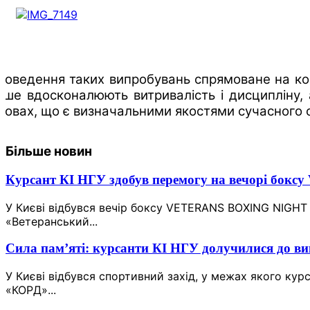
роведення таких випробувань спрямоване на комп
ише вдосконалюють витривалість і дисципліну, 
мовах, що є визначальними якостями сучасного оф
Більше новин
Курсант КІ НГУ здобув перемогу на вечорі 
У Києві відбувся вечір боксу VETERANS BOXING NIGHT
«Ветеранський...
Сила пам’яті: курсанти КІ НГУ долучилися до в
У Києві відбувся спортивний захід, у межах якого кур
«КОРД»...