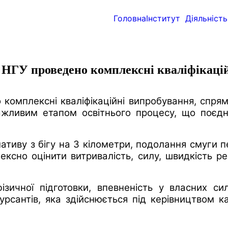
Головна
Інститут
Діяльність
І НГУ проведено комплексні кваліфікаці
комплексні кваліфікаційні випробування, спрямов
жливим етапом освітнього процесу, що поєднує
тиву з бігу на 3 кілометри, подолання смуги п
сно оцінити витривалість, силу, швидкість реак
зичної підготовки, впевненість у власних сил
урсантів, яка здійснюється під керівництвом к