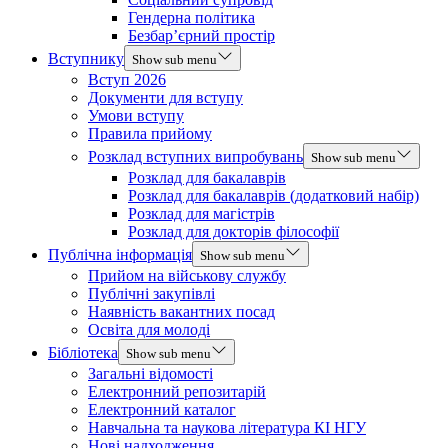
Гендерна політика
Безбар’єрний простір
Вступнику
Show sub menu
Вступ 2026
Документи для вступу
Умови вступу
Правила прийому
Розклад вступних випробувань
Show sub menu
Розклад для бакалаврів
Розклад для бакалаврів (додатковий набір)
Розклад для магістрів
Розклад для докторів філософії
Публічна інформація
Show sub menu
Прийом на військову службу
Публічні закупівлі
Наявність вакантних посад
Освіта для молоді
Бібліотека
Show sub menu
Загальні відомості
Електронний репозитарій
Електронний каталог
Навчальна та наукова література КІ НГУ
Нові надходження