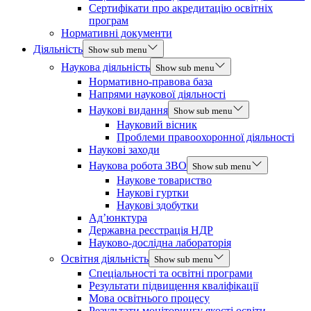
Сертифікати про акредитацію освітніх
програм
Нормативні документи
Діяльність
Show sub menu
Наукова діяльність
Show sub menu
Нормативно-правова база
Напрями наукової діяльності
Наукові видання
Show sub menu
Науковий вісник
Проблеми правоохоронної діяльності
Наукові заходи
Наукова робота ЗВО
Show sub menu
Наукове товариство
Наукові гуртки
Наукові здобутки
Ад’юнктура
Державна реєстрація НДР
Науково-дослідна лабораторія
Освітня діяльність
Show sub menu
Спеціальності та освітні програми
Результати підвищення кваліфікації
Мова освітнього процесу
Результати моніторингу якості освіти