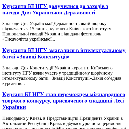
Курсанти КІ НГУ долучилися до заходів з
нагоди Дня Української Державності
З нагоди Дня Української Державності, який щороку
відзначається 15 липня, курсанти Київського інституту
Національної гвардії України відвідали фестиваль
«Тисячоліття української...
Курсанти КІ НГУ змагалися в інтелектуальному
батлі «Знавці Конституції»
З нагоди Дня Конституції України курсанти Київського
інституту НГУ взяли участь у традиційному щорічному
інтелектуальному батлі «Знавці Конституції».Захід об’єднав
курсантів...
Курсант КІ НГУ став переможцем міжнародного
творчого конкурсу, присвяченого спадщині Лесі
Українки
Нещодавно у Києві, в Представництві Президента України в
Автономній Республіці Крим, відбулася урочиста церемонія
нагородження переможців Міжнародного конкурсу учнівської