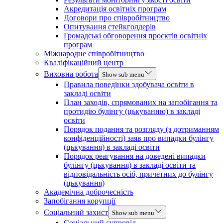
Акредитація освітніх програм
Договори про співробітництво
Опитування стейкголдерів
Громадські обговорення проєктів освітніх
програм
Міжнародне співробітництво
Кваліфікаційний центр
Виховна робота
Show sub menu
Правила поведінки здобувача освіти в
закладі освіти
План заходів, спрямованих на запобігання та
протидію булінгу (цькуванню) в закладі
освіти
Порядок подання та розгляду (з дотриманням
конфіденційності) заяв про випадки булінгу
(цькування) в закладі освіти
Порядок реагування на доведені випадки
булінгу (цькування) в закладі освіти та
відповідальність осіб, причетних до булінгу
(цькування)
Академічна доброчесність
Запобігання корупції
Соціальний захист
Show sub menu
Соціальний супровід