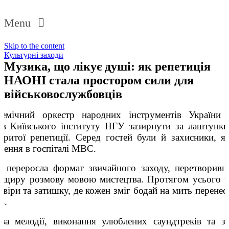
Menu
Skip to the content
Культурні заходи
Музика, що лікує душі: як репетиція
НАОНІ стала простором сили для
військовослужбовців
демічний оркестр народних інструментів України
ів Київського інституту НГУ зазирнути за лаштунки 
критої репетиції. Серед гостей були й захисники, як
влення в госпіталі МВС.
 переросла формат звичайного заходу, перетворив
 щиру розмову мовою мистецтва. Протягом усього ча
віри та затишку, де кожен зміг бодай на мить перенес
в.
ва мелодії, виконання улюблених саундтреків та з