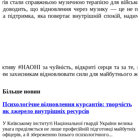
тів стали справжньою музичною терапією для військо
в доводить, що відновлення через музику — це не пр
на підтримка, яка повертає внутрішній спокій, надих
ктиву #НАОНІ за чуйність, відкриті серця та за те, 
шим захисникам відновлювати сили для майбутнього жи
Більше новин
Психологічне відновлення курсантів: творчість
як джерело внутрішніх ресурсів
У Київському інституті Національної гвардії України велика
увага приділяється не лише професійній підготовці майбутніх
офіцерів, а й збереженню їхнього психологічного...