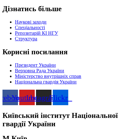
Дізнатись більше
Наукові заходи
Спеціальності
Репозитарій КІ НГУ
Структура
Корисні посилання
Президент України
Верховна Рада України
Міністерство внутрішніх справ
Національна гвардія України
acebook
Youtube
Instagram
Flickr
Київський інститут Національної
гвардії України
М.Київ