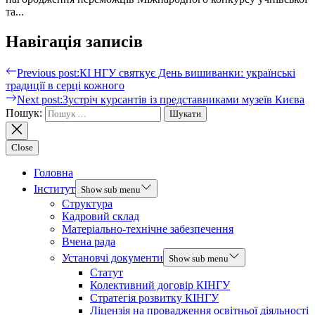
та...
Навігація записів
Previous post:
КІ НГУ святкує День вишиванки: українські
традиції в серці кожного
Next post:
Зустріч курсантів із представниками музеїв Києва
Пошук:
Close
Головна
Інститут
Show sub menu
Структура
Кадровий склад
Матеріально-технічне забезпечення
Вчена рада
Установчі документи
Show sub menu
Статут
Колективний договір КІНГУ
Стратегія розвитку КІНГУ
Ліцензія на провадження освітньої діяльності