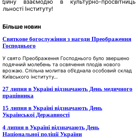
адійну взаємодію в культурно-просвітницьк
іяльності Інституту!
Більше новин
Святкове богослужіння з нагоди Преображення
Господнього
У свято Преображення Господнього було звершено
подячний молебень та освячення плодів нового
врожаю. Спільна молитва об’єднала особовий склад
Київського інституту...
27 липня в Україні відзначають День медичного
працівника
15 липня в Україні відзначають День
Української Державності
4 липня в Україні відзначають День
Національної поліції України