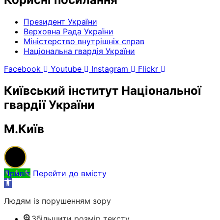
Президент України
Верховна Рада України
Міністерство внутрішніх справ
Національна гвардія України
Facebook
Youtube
Instagram
Flickr
Київський інститут Національної
гвардії України
М.Київ
Привіт
Перейти до вмісту
Відкрити
Панель
Людям із порушенням зору
інструментів
Збільшити розмір тексту