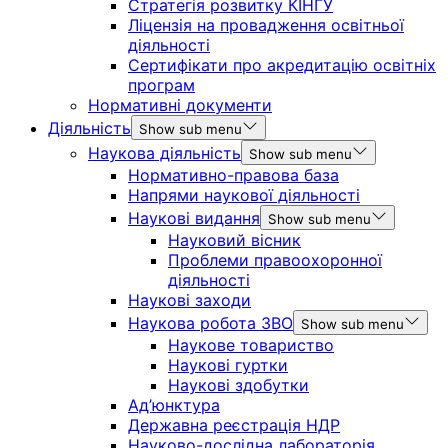
Стратегія розвитку КІНГУ
Ліцензія на провадження освітньої
діяльності
Сертифікати про акредитацію освітніх
програм
Нормативні документи
Діяльність
Show sub menu
Наукова діяльність
Show sub menu
Нормативно-правова база
Напрями наукової діяльності
Наукові видання
Show sub menu
Науковий вісник
Проблеми правоохоронної
діяльності
Наукові заходи
Наукова робота ЗВО
Show sub menu
Наукове товариство
Наукові гуртки
Наукові здобутки
Ад’юнктура
Державна реєстрація НДР
Науково-дослідна лабораторія