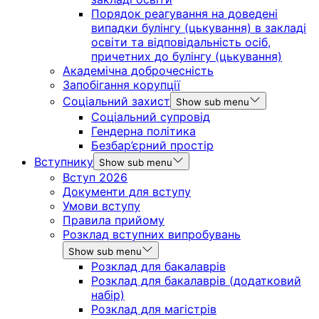
Порядок реагування на доведені
випадки булінгу (цькування) в закладі
освіти та відповідальність осіб,
причетних до булінгу (цькування)
Академічна доброчесність
Запобігання корупції
Соціальний захист
Show sub menu
Соціальний супровід
Гендерна політика
Безбар’єрний простір
Вступнику
Show sub menu
Вступ 2026
Документи для вступу
Умови вступу
Правила прийому
Розклад вступних випробувань
Show sub menu
Розклад для бакалаврів
Розклад для бакалаврів (додатковий
набір)
Розклад для магістрів