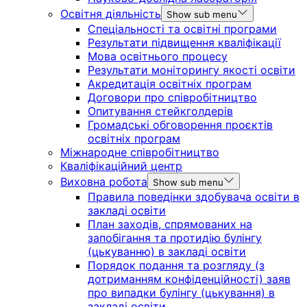
Освітня діяльність
Show sub menu
Спеціальності та освітні програми
Результати підвищення кваліфікації
Мова освітнього процесу
Результати моніторингу якості освіти
Акредитація освітніх програм
Договори про співробітництво
Опитування стейкголдерів
Громадські обговорення проєктів
освітніх програм
Міжнародне співробітництво
Кваліфікаційний центр
Виховна робота
Show sub menu
Правила поведінки здобувача освіти в
закладі освіти
План заходів, спрямованих на
запобігання та протидію булінгу
(цькуванню) в закладі освіти
Порядок подання та розгляду (з
дотриманням конфіденційності) заяв
про випадки булінгу (цькування) в
закладі освіти