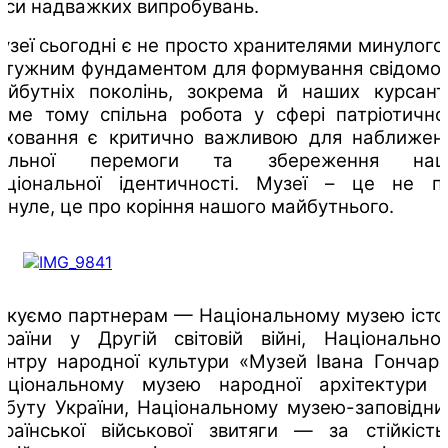
аси надважких випробувань.
узеї сьогодні є не просто хранителями минулого,
отужним фундаментом для формування свідомос
айбутніх поколінь, зокрема й наших курсанті
аме тому спільна робота у сфері патріотично
иховання є критично важливою для наближен
пільної перемоги та збереження наш
аціональної ідентичності. Музеї – це не п
инуле, це про коріння нашого майбутнього.
якуємо партнерам — Національному музею істор
країни у Другій світовій війні, Національно
ентру народної культури «Музей Івана Гончара
аціональному музею народної архітектури 
обуту України, Національному музею-заповідни
країнської військової звитяги — за стійкість