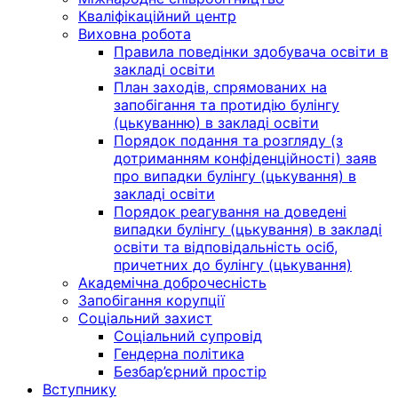
Кваліфікаційний центр
Виховна робота
Правила поведінки здобувача освіти в
закладі освіти
План заходів, спрямованих на
запобігання та протидію булінгу
(цькуванню) в закладі освіти
Порядок подання та розгляду (з
дотриманням конфіденційності) заяв
про випадки булінгу (цькування) в
закладі освіти
Порядок реагування на доведені
випадки булінгу (цькування) в закладі
освіти та відповідальність осіб,
причетних до булінгу (цькування)
Академічна доброчесність
Запобігання корупції
Соціальний захист
Соціальний супровід
Гендерна політика
Безбар’єрний простір
Вступнику