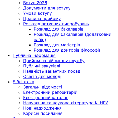
Вступ 2026
Документи для вступу
Умови вступу
Правила прийому
Розклад вступних випробувань
Розклад для бакалаврів
Розклад для бакалаврів (додатковий
набір)
Розклад для магістрів
Розклад для докторів філософії
Публічна інформація
Прийом на військову службу
Публічні закупівлі
Наявність вакантних посад
Освіта для молоді
Бібліотека
Загальні відомості
Електронний репозитарій
Електронний каталог
Навчальна та наукова література КІ НГУ
Нові надходження
Корисні посилання