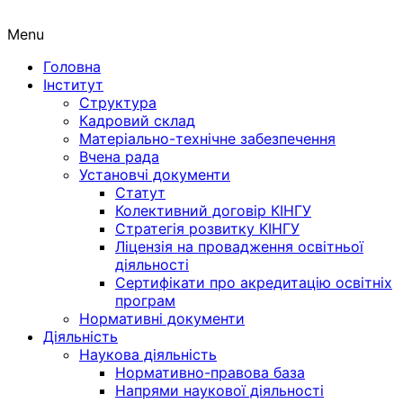
Menu
Головна
Інститут
Структура
Кадровий склад
Матеріально-технічне забезпечення
Вчена рада
Установчі документи
Статут
Колективний договір КІНГУ
Стратегія розвитку КІНГУ
Ліцензія на провадження освітньої
діяльності
Сертифікати про акредитацію освітніх
програм
Нормативні документи
Діяльність
Наукова діяльність
Нормативно-правова база
Напрями наукової діяльності