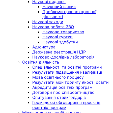
Наукові видання
Науковий вісник
Проблеми правоохоронної
діяльності
Наукові заходи
Наукова робота ЗВО
Наукове товариство
Наукові гуртки
Наукові здобутки
Ад’юнктура
Державна реєстрація НДР
Науково-дослідна лабораторія
Освітня діяльність
Спеціальності та освітні програми
Результати підвищення кваліфікації
Мова освітнього процесу
Результати моніторингу якості освіти
Акредитація освітніх програм
Договори про співробітництво
Опитування стейкголдерів
Громадські обговорення проєктів
освітніх програм
Міжнародне співробітництво