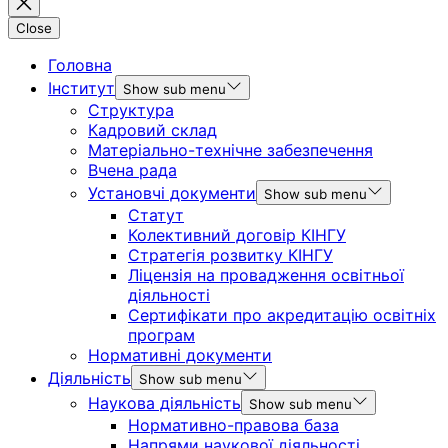
Close
Головна
Інститут
Show sub menu
Структура
Кадровий склад
Матеріально-технічне забезпечення
Вчена рада
Установчі документи
Show sub menu
Статут
Колективний договір КІНГУ
Стратегія розвитку КІНГУ
Ліцензія на провадження освітньої
діяльності
Сертифікати про акредитацію освітніх
програм
Нормативні документи
Діяльність
Show sub menu
Наукова діяльність
Show sub menu
Нормативно-правова база
Напрями наукової діяльності