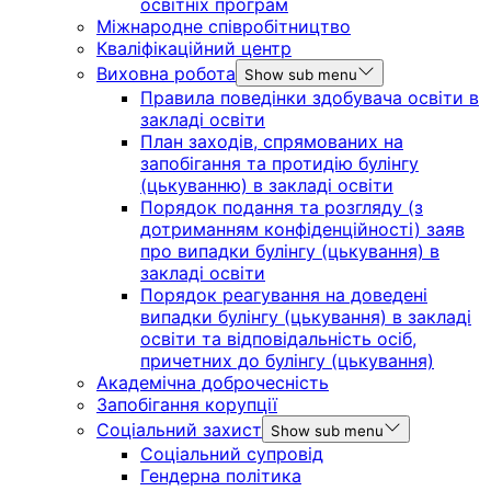
освітніх програм
Міжнародне співробітництво
Кваліфікаційний центр
Виховна робота
Show sub menu
Правила поведінки здобувача освіти в
закладі освіти
План заходів, спрямованих на
запобігання та протидію булінгу
(цькуванню) в закладі освіти
Порядок подання та розгляду (з
дотриманням конфіденційності) заяв
про випадки булінгу (цькування) в
закладі освіти
Порядок реагування на доведені
випадки булінгу (цькування) в закладі
освіти та відповідальність осіб,
причетних до булінгу (цькування)
Академічна доброчесність
Запобігання корупції
Соціальний захист
Show sub menu
Соціальний супровід
Гендерна політика