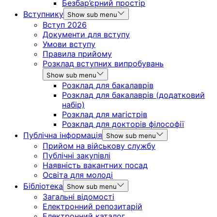
Безбар’єрний простір
Вступнику
Show sub menu
Вступ 2026
Документи для вступу
Умови вступу
Правила прийому
Розклад вступних випробувань
Show sub menu
Розклад для бакалаврів
Розклад для бакалаврів (додатковий
набір)
Розклад для магістрів
Розклад для докторів філософії
Публічна інформація
Show sub menu
Прийом на військову службу
Публічні закупівлі
Наявність вакантних посад
Освіта для молоді
Бібліотека
Show sub menu
Загальні відомості
Електронний репозитарій
Електронний каталог