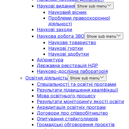
Наукові видання
Show sub menu
Науковий вісник
Проблеми правоохоронної
діяльності
Наукові заходи
Наукова робота ЗВО
Show sub menu
Наукове товариство
Наукові гуртки
Наукові здобутки
Ад’юнктура
Державна реєстрація НДР
Науково-дослідна лабораторія
Освітня діяльність
Show sub menu
Спеціальності та освітні програми
Результати підвищення кваліфікації
Мова освітнього процесу
Результати моніторингу якості освіти
Акредитація освітніх програм
Договори про співробітництво
Опитування стейкголдерів
Громадські обговорення проєктів