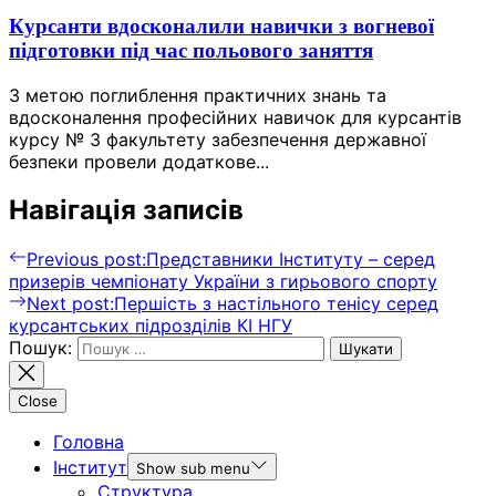
Курсанти вдосконалили навички з вогневої
підготовки під час польового заняття
З метою поглиблення практичних знань та
вдосконалення професійних навичок для курсантів
курсу № 3 факультету забезпечення державної
безпеки провели додаткове...
Навігація записів
Previous post:
Представники Інституту – серед
призерів чемпіонату України з гирьового спорту
Next post:
Першість з настільного тенісу серед
курсантських підрозділів КІ НГУ
Пошук:
Close
Головна
Інститут
Show sub menu
Структура