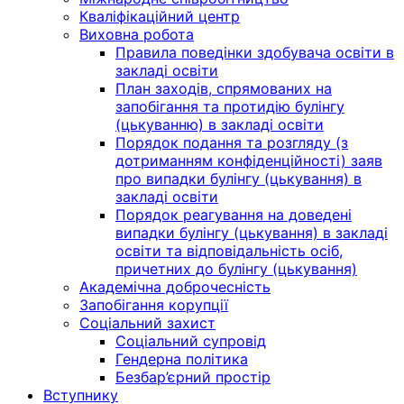
Кваліфікаційний центр
Виховна робота
Правила поведінки здобувача освіти в
закладі освіти
План заходів, спрямованих на
запобігання та протидію булінгу
(цькуванню) в закладі освіти
Порядок подання та розгляду (з
дотриманням конфіденційності) заяв
про випадки булінгу (цькування) в
закладі освіти
Порядок реагування на доведені
випадки булінгу (цькування) в закладі
освіти та відповідальність осіб,
причетних до булінгу (цькування)
Академічна доброчесність
Запобігання корупції
Соціальний захист
Соціальний супровід
Гендерна політика
Безбар’єрний простір
Вступнику