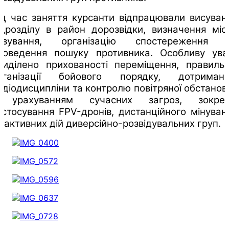
ід час заняття курсанти відпрацювали висуван
ідрозділу в район дорозвідки, визначення міс
азування, організацію спостереження 
роведення пошуку противника. Особливу ува
риділено прихованості переміщення, правильн
рганізації бойового порядку, дотриман
адіодисципліни та контролю повітряної обстанов
 урахуванням сучасних загроз, зокре
астосування FPV-дронів, дистанційного мінуван
а активних дій диверсійно-розвідувальних груп.