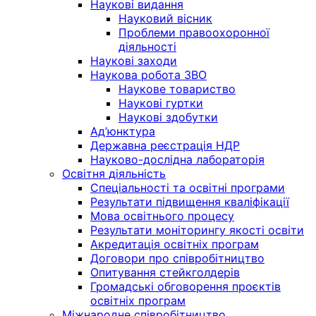
Наукові видання
Науковий вісник
Проблеми правоохоронної
діяльності
Наукові заходи
Наукова робота ЗВО
Наукове товариство
Наукові гуртки
Наукові здобутки
Ад’юнктура
Державна реєстрація НДР
Науково-дослідна лабораторія
Освітня діяльність
Спеціальності та освітні програми
Результати підвищення кваліфікації
Мова освітнього процесу
Результати моніторингу якості освіти
Акредитація освітніх програм
Договори про співробітництво
Опитування стейкголдерів
Громадські обговорення проєктів
освітніх програм
Міжнародне співробітництво