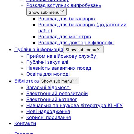
Розклад вступних випробувань
Show sub menu
Розклад для бакалаврів
Розклад для бакалаврів (додатковий
набір)
Розклад для магістрів
Розклад для докторів філософії
Публічна інформація
Show sub menu
Прийом на військову службу
Публічні закупівлі
Наявність вакантних посад
Освіта для молоді
Бібліотека
Show sub menu
Загальні відомості
Електронний репозитарій
Електронний каталог
Навчальна та наукова література КІ НГУ
Нові надходження
Корисні посилання
Контакти