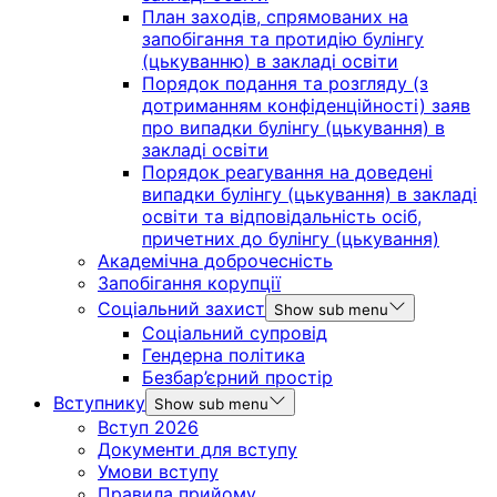
План заходів, спрямованих на
запобігання та протидію булінгу
(цькуванню) в закладі освіти
Порядок подання та розгляду (з
дотриманням конфіденційності) заяв
про випадки булінгу (цькування) в
закладі освіти
Порядок реагування на доведені
випадки булінгу (цькування) в закладі
освіти та відповідальність осіб,
причетних до булінгу (цькування)
Академічна доброчесність
Запобігання корупції
Соціальний захист
Show sub menu
Соціальний супровід
Гендерна політика
Безбар’єрний простір
Вступнику
Show sub menu
Вступ 2026
Документи для вступу
Умови вступу
Правила прийому