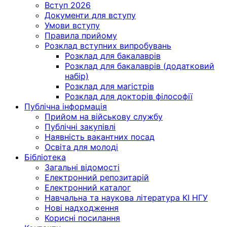
Вступ 2026
Документи для вступу
Умови вступу
Правила прийому
Розклад вступних випробувань
Розклад для бакалаврів
Розклад для бакалаврів (додатковий
набір)
Розклад для магістрів
Розклад для докторів філософії
Публічна інформація
Прийом на військову службу
Публічні закупівлі
Наявність вакантних посад
Освіта для молоді
Бібліотека
Загальні відомості
Електронний репозитарій
Електронний каталог
Навчальна та наукова література КІ НГУ
Нові надходження
Корисні посилання