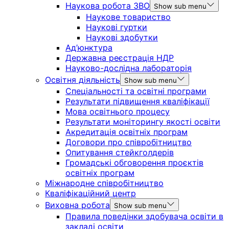
Наукова робота ЗВО
Show sub menu
Наукове товариство
Наукові гуртки
Наукові здобутки
Ад’юнктура
Державна реєстрація НДР
Науково-дослідна лабораторія
Освітня діяльність
Show sub menu
Спеціальності та освітні програми
Результати підвищення кваліфікації
Мова освітнього процесу
Результати моніторингу якості освіти
Акредитація освітніх програм
Договори про співробітництво
Опитування стейкголдерів
Громадські обговорення проєктів
освітніх програм
Міжнародне співробітництво
Кваліфікаційний центр
Виховна робота
Show sub menu
Правила поведінки здобувача освіти в
закладі освіти