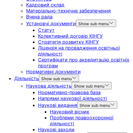
Кадровий склад
Матеріально-технічне забезпечення
Вчена рада
Установчі документи
Show sub menu
Статут
Колективний договір КІНГУ
Стратегія розвитку КІНГУ
Ліцензія на провадження освітньої
діяльності
Сертифікати про акредитацію освітніх
програм
Нормативні документи
Діяльність
Show sub menu
Наукова діяльність
Show sub menu
Нормативно-правова база
Напрями наукової діяльності
Наукові видання
Show sub menu
Науковий вісник
Проблеми правоохоронної
діяльності
Наукові заходи