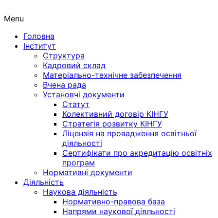
Menu
Головна
Інститут
Структура
Кадровий склад
Матеріально-технічне забезпечення
Вчена рада
Установчі документи
Статут
Колективний договір КІНГУ
Стратегія розвитку КІНГУ
Ліцензія на провадження освітньої
діяльності
Сертифікати про акредитацію освітніх
програм
Нормативні документи
Діяльність
Наукова діяльність
Нормативно-правова база
Напрями наукової діяльності