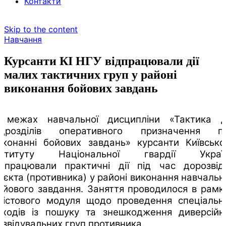
Контакти
Skip to the content
Навчання
Курсанти КІ НГУ відпрацювали дії
малих тактичних груп у районі
виконання бойових завдань
 межах навчальної дисципліни «Тактика д
ідрозділів оперативного призначення п
иконанні бойових завдань» курсанти Київсько
нституту Національної гвардії Украї
ідпрацювали практичні дії під час дорозвід
б’єкта (противника) у районі виконання навчальн
ойового завдання. Заняття проводилося в рамк
містового модуля щодо проведення спеціальн
аходів із пошуку та знешкодження диверсійн
озвідувальних груп противника.