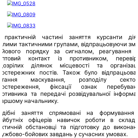
 практичній частині заняття курсанти дія
алими тактичними групами, відпрацьовуючи змі
ойового порядку за сигналом, реагування 
аптовий контакт із противником, перевір
ідозрілих ділянок місцевості та організац
постережних постів. Також було відпрацьова
итання маскування, розподілу сектор
постереження, фіксації ознак перебуван
ротивника та передачі розвідувальної інформац
таршому начальнику.
одібні заняття спрямовані на формування
айбутніх офіцерів навичок роботи в складн
актичній обстановці та підготовку до виконан
лужбово-бойових завдань у сучасних умовах.