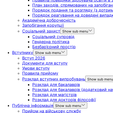
Правила поведінки здобувача освіти в з
План заходів, спрямованих на запобіган
Порядок подання та розгляду (з дотрима
Порядок реагування на доведені випадки 
Академічна доброчесність
Запобігання корупції
Соціальний захист
Show sub menu
Соціальний супровід
Гендерна політика
Безбар’єрний простір
Вступнику
Show sub menu
Вступ 2026
Документи для вступу
Умови вступу
Правила прийому
Розклад вступних випробувань
Show sub men
Розклад для бакалаврів
Розклад для бакалаврів (додатковий на
Розклад для магістрів
Розклад для докторів філософії
Публічна інформація
Show sub menu
Прийом на військову службу