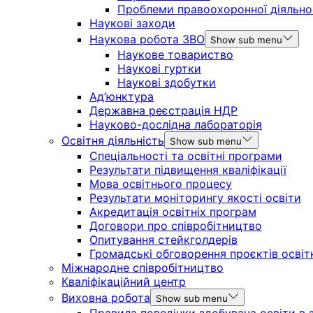
Проблеми правоохоронної діяльно
Наукові заходи
Наукова робота ЗВО
Show sub menu
Наукове товариство
Наукові гуртки
Наукові здобутки
Ад’юнктура
Державна реєстрація НДР
Науково-дослідна лабораторія
Освітня діяльність
Show sub menu
Спеціальності та освітні програми
Результати підвищення кваліфікації
Мова освітнього процесу
Результати моніторингу якості освіти
Акредитація освітніх програм
Договори про співробітництво
Опитування стейкголдерів
Громадські обговорення проєктів освіт
Міжнародне співробітництво
Кваліфікаційний центр
Виховна робота
Show sub menu