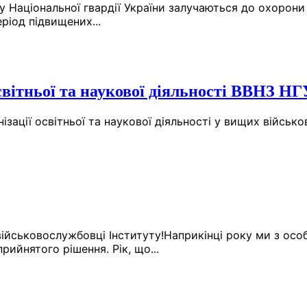
ту Національної гвардії України залучаються до охорон
ріод підвищених...
світньої та наукової діяльності ВВНЗ НГ
зації освітньої та наукової діяльності у вищих військ
 військовослужбовці Інституту!Наприкінці року ми з ос
ийнятого рішення. Рік, що...