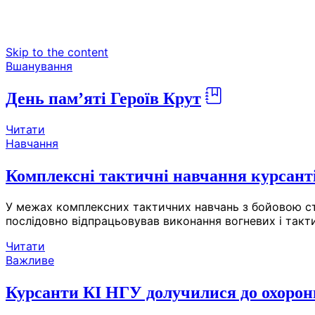
Skip to the content
Вшанування
День пам’яті Героїв Крут
Читати
Навчання
Комплексні тактичні навчання курсант
У межах комплексних тактичних навчань з бойовою стр
послідовно відпрацьовував виконання вогневих і такти
Читати
Важливе
Курсанти КІ НГУ долучилися до охорон