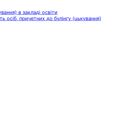
вання) в закладі освіти
ть осіб, причетних до булінгу (цькування)