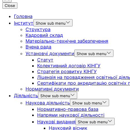
Close
Головна
Інститут
Show sub menu
Структура
Кадровий склад
Матеріально-технічне забезпечення
Вчена рада
Установчі документи
Show sub menu
Статут
Колективний договір КІНГУ
Стратегія розвитку КІНГУ
Ліцензія на провадження освітньої діял
Сертифікати про акредитацію освітніх 
Нормативні документи
Діяльність
Show sub menu
Наукова діяльність
Show sub menu
Нормативно-правова база
Напрями наукової діяльності
Наукові видання
Show sub menu
Науковий вісник