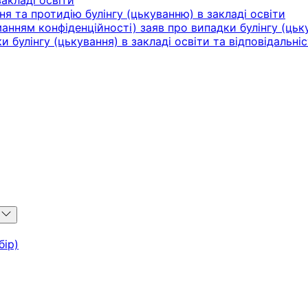
акладі освіти
ня та протидію булінгу (цькуванню) в закладі освіти
нням конфіденційності) заяв про випадки булінгу (цьку
булінгу (цькування) в закладі освіти та відповідальніс
u
бір)