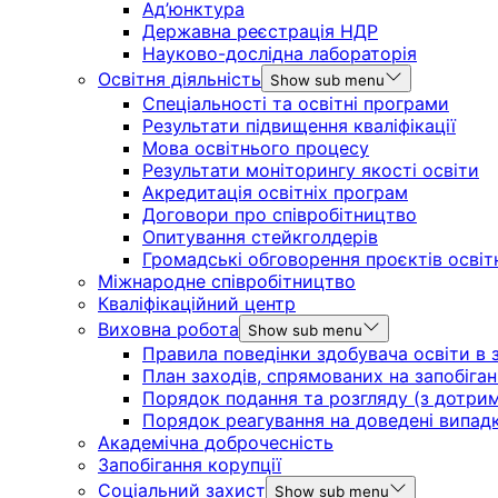
Ад’юнктура
Державна реєстрація НДР
Науково-дослідна лабораторія
Освітня діяльність
Show sub menu
Спеціальності та освітні програми
Результати підвищення кваліфікації
Мова освітнього процесу
Результати моніторингу якості освіти
Акредитація освітніх програм
Договори про співробітництво
Опитування стейкголдерів
Громадські обговорення проєктів освіт
Міжнародне співробітництво
Кваліфікаційний центр
Виховна робота
Show sub menu
Правила поведінки здобувача освіти в з
План заходів, спрямованих на запобіган
Порядок подання та розгляду (з дотрима
Порядок реагування на доведені випадки 
Академічна доброчесність
Запобігання корупції
Соціальний захист
Show sub menu