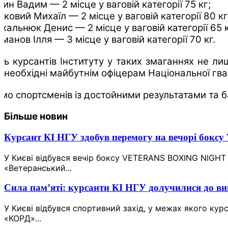
дин Вадим — 2 місце у ваговій категорії 75 кг;
дковий Михаїл — 2 місце у ваговій категорії 80 кг
зкальнюк Денис — 2 місце у ваговій категорії 65 к
манов Ілля — 3 місце у ваговій категорії 70 кг.
ть курсантів Інституту у таких змаганнях не ли
, необхідні майбутнім офіцерам Національної гвар
ємо спортсменів із достойними результатами та б
Більше новин
Курсант КІ НГУ здобув перемогу на вечорі 
У Києві відбувся вечір боксу VETERANS BOXING NIGHT
«Ветеранський...
Сила пам’яті: курсанти КІ НГУ долучилися до в
У Києві відбувся спортивний захід, у межах якого кур
«КОРД»...