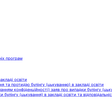
ніх програм
акладі освіти
ня та протидію булінгу (цькуванню) в закладі освіти
нням конфіденційності) заяв про випадки булінгу (цьку
булінгу (цькування) в закладі освіти та відповідальніс