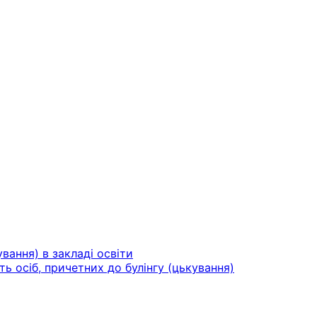
вання) в закладі освіти
ть осіб, причетних до булінгу (цькування)