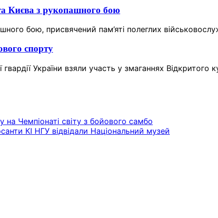
та Києва з рукопашного бою
ашного бою, присвячений пам’яті полеглих військовослу
ового спорту
 гвардії України взяли участь у змаганнях Відкритого к
у на Чемпіонаті світу з бойового самбо
санти КІ НГУ відвідали Національний музей