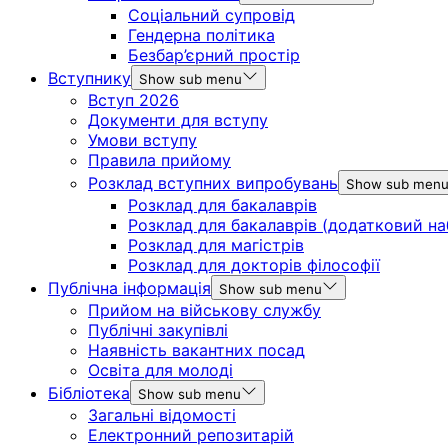
Соціальний супровід
Гендерна політика
Безбар’єрний простір
Вступнику
Show sub menu
Вступ 2026
Документи для вступу
Умови вступу
Правила прийому
Розклад вступних випробувань
Show sub men
Розклад для бакалаврів
Розклад для бакалаврів (додатковий на
Розклад для магістрів
Розклад для докторів філософії
Публічна інформація
Show sub menu
Прийом на військову службу
Публічні закупівлі
Наявність вакантних посад
Освіта для молоді
Бібліотека
Show sub menu
Загальні відомості
Електронний репозитарій