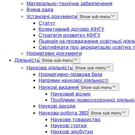
Матеріально-технічне забезпечення
Вчена рада
Установчі документи
Show sub menu
Статут
Колективний договір КІНГУ
Стратегія розвитку КІНГУ
Ліцензія на провадження освітньої діял
Сертифікати про акредитацію освітніх 
Нормативні документи
Діяльність
Show sub menu
Наукова діяльність
Show sub menu
Нормативно-правова база
Напрями наукової діяльності
Наукові видання
Show sub menu
Науковий вісник
Проблеми правоохоронної діяльно
Наукові заходи
Наукова робота ЗВО
Show sub menu
Наукове товариство
Наукові гуртки
Наукові здобутки