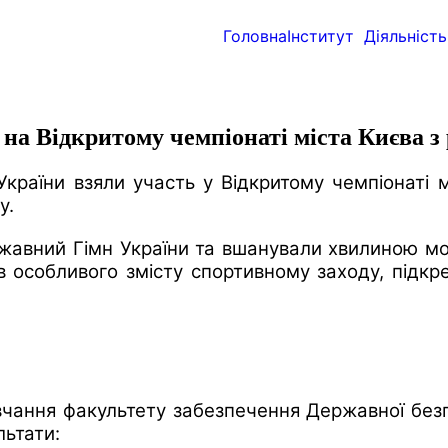
Головна
Інститут
Діяльність
 на Відкритому чемпіонаті міста Києва 
ї України взяли участь у Відкритому чемпіонат
у.
авний Гімн України та вшанували хвилиною мовч
 особливого змісту спортивному заходу, підкрес
авчання факультету забезпечення Державної безп
льтати: