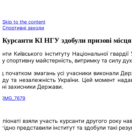
Skip to the content
Спортивні заходи
Курсанти КІ НГУ здобули призові місця
анти Київського інституту Національної гварді
ку спортивну майстерність, витримку та силу дух
д початком змагань усі учасники виконали Держ
оду та незалежність України. Цей момент надав
сні захисники Держави.
мпіонаті взяли участь курсанти другого року н
 гідно представили інститут та здобули такі резу