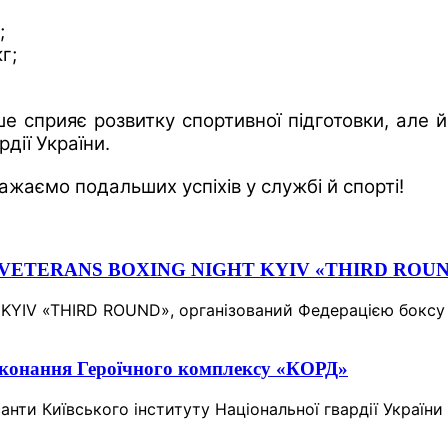
;
г;
ше сприяє розвитку спортивної підготовки, але 
дії України.
ажаємо подальших успіхів у службі й спорті!
боксу VETERANS BOXING NIGHT KYIV «THIRD ROU
 KYIV «THIRD ROUND», організований Федерацією боксу 
иконання Героїчного комплексу «КОРД»
санти Київського інституту Національної гвардії Украї