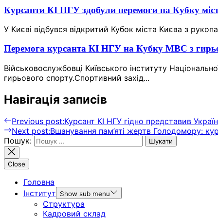
Курсанти КІ НГУ здобули перемоги на Кубку міс
У Києві відбувся відкритий Кубок міста Києва з рукоп
Перемога курсанта КІ НГУ на Кубку МВС з гирь
Військовослужбовці Київського інституту Національної
гирьового спорту.Спортивний захід...
Навігація записів
Previous post:
Курсант КІ НГУ гідно представив Україн
Next post:
Вшанування пам’яті жертв Голодомору: кур
Пошук:
Close
Головна
Інститут
Show sub menu
Структура
Кадровий склад