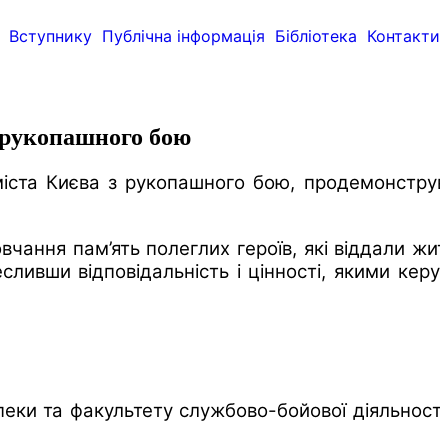
Вступнику
Публічна інформація
Бібліотека
Контакти
з рукопашного бою
і міста Києва з рукопашного бою, продемонстру
ання пам’ять полеглих героїв, які віддали жит
ливши відповідальність і цінності, якими керу
еки та факультету службово-бойової діяльності