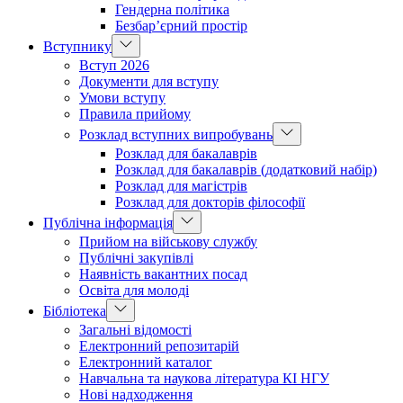
Гендерна політика
Безбар’єрний простір
Вступнику
Вступ 2026
Документи для вступу
Умови вступу
Правила прийому
Розклад вступних випробувань
Розклад для бакалаврів
Розклад для бакалаврів (додатковий набір)
Розклад для магістрів
Розклад для докторів філософії
Публічна інформація
Прийом на військову службу
Публічні закупівлі
Наявність вакантних посад
Освіта для молоді
Бібліотека
Загальні відомості
Електронний репозитарій
Електронний каталог
Навчальна та наукова література КІ НГУ
Нові надходження