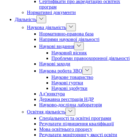
Сертифікати про акредитацію освітніх
програм
Нормативні документи
Діяльність
Наукова діяльність
Нормативно-правова база
Напрями наукової діяльності
Наукові видання
Науковий вісник
Проблеми правоохоронної діяльності
Наукові заходи
Наукова робота ЗВО
Наукове товариство
Наукові гуртки
Наукові здобутки
Ад’юнктура
Державна реєстрація НДР
Науково-дослідна лабораторія
Освітня діяльність
Спеціальності та освітні програми
Результати підвищення кваліфікації
Мова освітнього процесу
Результати моніторингу якості освіти