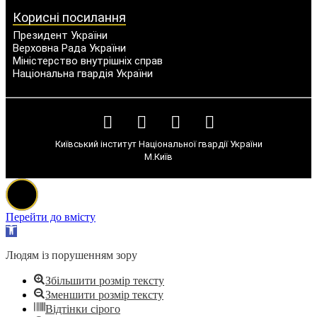
Корисні посилання
Президент України
Верховна Рада України
Міністерство внутрішніх справ
Національна гвардія України
Київський інститут Національної гвардії України
М.Київ
Перейти до вмісту
Відкрити
Панель
інструментів
Людям із порушенням зору
Збільшити розмір тексту
Зменшити розмір тексту
Відтінки сірого