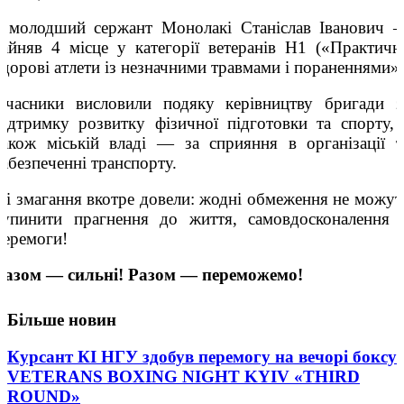
• молодший сержант Монолакі Станіслав Іванович 
зайняв 4 місце у категорії ветеранів H1 («Практичн
здорові атлети із незначними травмами і пораненнями»)
Учасники висловили подяку керівництву бригади з
підтримку розвитку фізичної підготовки та спорту, 
також міській владі — за сприяння в організації т
забезпеченні транспорту.
Ці змагання вкотре довели: жодні обмеження не можут
зупинити прагнення до життя, самовдосконалення 
перемоги!
Разом — сильні! Разом — переможемо!
Більше новин
Курсант КІ НГУ здобув перемогу на вечорі боксу
VETERANS BOXING NIGHT KYIV «THIRD
ROUND»