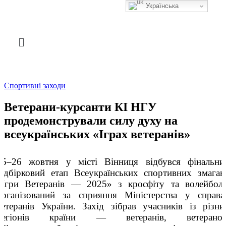
Українська
Спортивні заходи
Ветерани-курсанти КІ НГУ
продемонстрували силу духу на
всеукраїнських «Іграх ветеранів»
25–26 жовтня у місті Вінниця відбувся фінальни
відбірковий етап Всеукраїнських спортивних змаган
«Ігри Ветеранів — 2025» з кросфіту та волейболу
організований за сприяння Міністерства у справа
ветеранів України. Захід зібрав учасників із різни
регіонів країни — ветеранів, ветеранoк