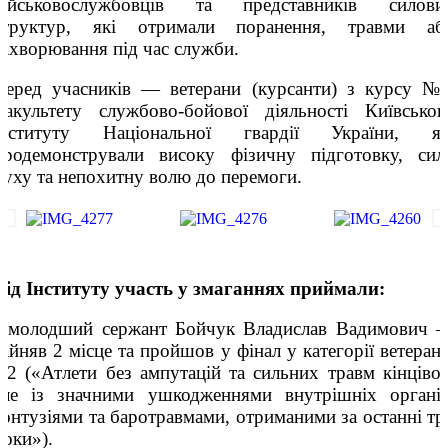
військовослужбовців та представників силови
структур, які отримали поранення, травми аб
захворювання під час служби.
Серед учасників — ветерани (курсанти) з курсу №
факультету службово-бойової діяльності Київськог
інституту Національної гвардії України, як
продемонстрували високу фізичну підготовку, сил
духу та непохитну волю до перемоги.
Від Інституту участь у змаганнях приймали:
• молодший сержант Бойчук Владислав Вадимович 
зайняв 2 місце та пройшов у фінал у категорії ветерані
H2 («Атлети без ампутацій та сильних травм кінцівок
але із значними ушкодженнями внутрішніх органів
контузіями та баротравмами, отриманими за останні тр
роки»).