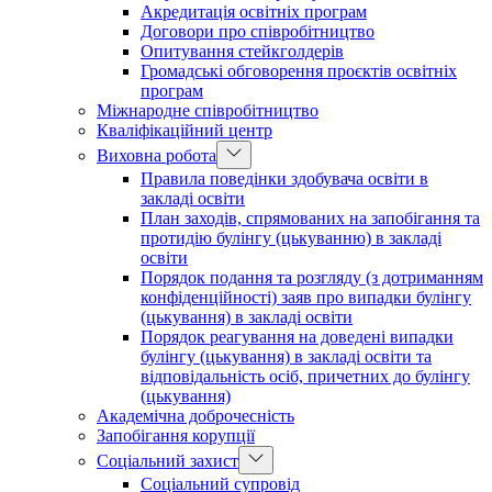
Акредитація освітніх програм
Договори про співробітництво
Опитування стейкголдерів
Громадські обговорення проєктів освітніх
програм
Міжнародне співробітництво
Кваліфікаційний центр
Виховна робота
Правила поведінки здобувача освіти в
закладі освіти
План заходів, спрямованих на запобігання та
протидію булінгу (цькуванню) в закладі
освіти
Порядок подання та розгляду (з дотриманням
конфіденційності) заяв про випадки булінгу
(цькування) в закладі освіти
Порядок реагування на доведені випадки
булінгу (цькування) в закладі освіти та
відповідальність осіб, причетних до булінгу
(цькування)
Академічна доброчесність
Запобігання корупції
Соціальний захист
Соціальний супровід