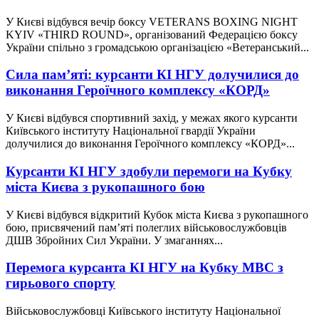
У Києві відбувся вечір боксу VETERANS BOXING NIGHT
KYIV «THIRD ROUND», організований Федерацією боксу
України спільно з громадською організацією «Ветеранський...
Сила пам’яті: курсанти КІ НГУ долучилися до
виконання Героїчного комплексу «КОРД»
У Києві відбувся спортивний захід, у межах якого курсанти
Київського інституту Національної гвардії України
долучилися до виконання Героїчного комплексу «КОРД»...
Курсанти КІ НГУ здобули перемоги на Кубку
міста Києва з рукопашного бою
У Києві відбувся відкритий Кубок міста Києва з рукопашного
бою, присвячений пам’яті полеглих військовослужбовців
ДШВ Збройних Сил України. У змаганнях...
Перемога курсанта КІ НГУ на Кубку МВС з
гирьового спорту
Військовослужбовці Київського інституту Національної