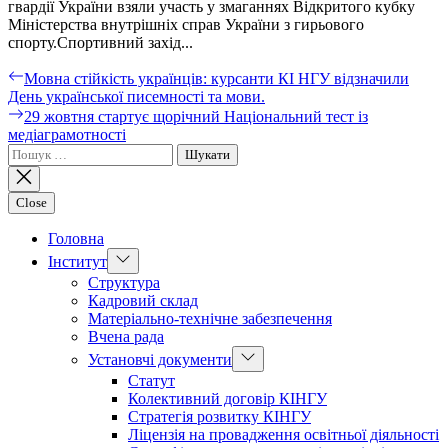
гвардії України взяли участь у змаганнях Відкритого кубку
Міністерства внутрішніх справ України з гирьового
спорту.Спортивний захід...
Мовна стійкість українців: курсанти КІ НГУ відзначили
День української писемності та мови.
29 жовтня стартує щорічний Національний тест із
медіаграмотності
Close
Головна
Інститут
Структура
Кадровий склад
Матеріально-технічне забезпечення
Вчена рада
Установчі документи
Статут
Колективний договір КІНГУ
Стратегія розвитку КІНГУ
Ліцензія на провадження освітньої діяльності