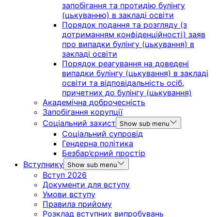
запобігання та протидію булінгу
(цькуванню) в закладі освіти
Порядок подання та розгляду (з
дотриманням конфіденційності) заяв
про випадки булінгу (цькування) в
закладі освіти
Порядок реагування на доведені
випадки булінгу (цькування) в закладі
освіти та відповідальність осіб,
причетних до булінгу (цькування)
Академічна доброчесність
Запобігання корупції
Соціальний захист
Show sub menu
Соціальний супровід
Гендерна політика
Безбар’єрний простір
Вступнику
Show sub menu
Вступ 2026
Документи для вступу
Умови вступу
Правила прийому
Розклад вступних випробувань