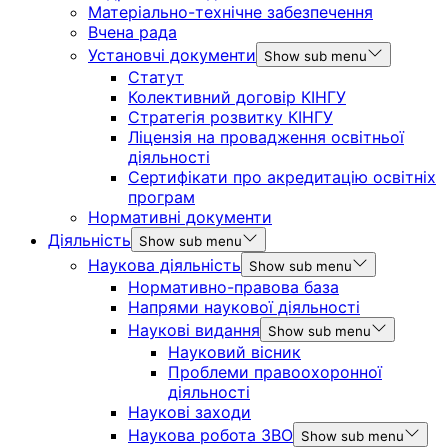
Матеріально-технічне забезпечення
Вчена рада
Установчі документи
Show sub menu
Статут
Колективний договір КІНГУ
Стратегія розвитку КІНГУ
Ліцензія на провадження освітньої
діяльності
Сертифікати про акредитацію освітніх
програм
Нормативні документи
Діяльність
Show sub menu
Наукова діяльність
Show sub menu
Нормативно-правова база
Напрями наукової діяльності
Наукові видання
Show sub menu
Науковий вісник
Проблеми правоохоронної
діяльності
Наукові заходи
Наукова робота ЗВО
Show sub menu