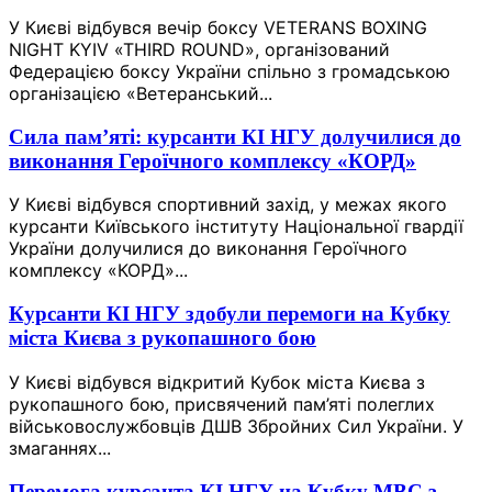
У Києві відбувся вечір боксу VETERANS BOXING
NIGHT KYIV «THIRD ROUND», організований
Федерацією боксу України спільно з громадською
організацією «Ветеранський...
Сила пам’яті: курсанти КІ НГУ долучилися до
виконання Героїчного комплексу «КОРД»
У Києві відбувся спортивний захід, у межах якого
курсанти Київського інституту Національної гвардії
України долучилися до виконання Героїчного
комплексу «КОРД»...
Курсанти КІ НГУ здобули перемоги на Кубку
міста Києва з рукопашного бою
У Києві відбувся відкритий Кубок міста Києва з
рукопашного бою, присвячений пам’яті полеглих
військовослужбовців ДШВ Збройних Сил України. У
змаганнях...
Перемога курсанта КІ НГУ на Кубку МВС з