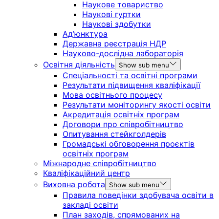
Наукове товариство
Наукові гуртки
Наукові здобутки
Ад’юнктура
Державна реєстрація НДР
Науково-дослідна лабораторія
Освітня діяльність
Show sub menu
Спеціальності та освітні програми
Результати підвищення кваліфікації
Мова освітнього процесу
Результати моніторингу якості освіти
Акредитація освітніх програм
Договори про співробітництво
Опитування стейкголдерів
Громадські обговорення проєктів
освітніх програм
Міжнародне співробітництво
Кваліфікаційний центр
Виховна робота
Show sub menu
Правила поведінки здобувача освіти в
закладі освіти
План заходів, спрямованих на