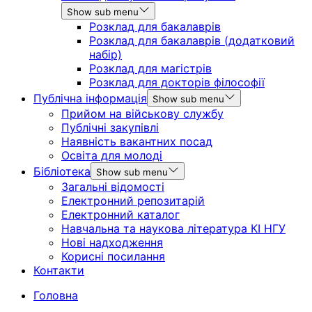
Show sub menu
Розклад для бакалаврів
Розклад для бакалаврів (додатковий
набір)
Розклад для магістрів
Розклад для докторів філософії
Публічна інформація
Show sub menu
Прийом на військову службу
Публічні закупівлі
Наявність вакантних посад
Освіта для молоді
Бібліотека
Show sub menu
Загальні відомості
Електронний репозитарій
Електронний каталог
Навчальна та наукова література КІ НГУ
Нові надходження
Корисні посилання
Контакти
Головна