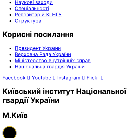
Наукові заходи
Спеціальності
Репозитарій КІ НГУ
Структура
Корисні посилання
Президент України
Верховна Рада України
Міністерство внутрішніх справ
Національна гвардія України
Facebook
Youtube
Instagram
Flickr
Київський інститут Національної
гвардії України
М.Київ