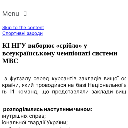
Menu
Skip to the content
Спортивні заходи
КІ НГУ виборює «срібло» у
всеукраїнському чемпіонаті системи
МВС
 з футзалу серед курсантів закладів вищої о
України, який проводився на базі Національної ак
сть 11 команд, що представляли заклади вищо
я розподілились наступним чином:
 внутрішніх справ;
ціональної гвардії України;