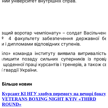
льний університет внутрішніх справ.
ращий воротар чемпіонату» – солдат Васільченк
 № 4 факультету забезпечення державної бе
и і дипломами відповідних ступенів.
ібло» команда інституту виявила витривалість,
алишити позаду сильних суперників із пров
м щоденної праці курсантів і тренерів, а також с
 гвардії України.
Більше новин
Курсант КІ НГУ здобув перемогу на вечорі боксу
VETERANS BOXING NIGHT KYIV «THIRD
ROUND»