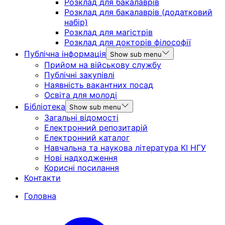
Розклад для бакалаврів
Розклад для бакалаврів (додатковий
набір)
Розклад для магістрів
Розклад для докторів філософії
Публічна інформація
Show sub menu
Прийом на військову службу
Публічні закупівлі
Наявність вакантних посад
Освіта для молоді
Бібліотека
Show sub menu
Загальні відомості
Електронний репозитарій
Електронний каталог
Навчальна та наукова література КІ НГУ
Нові надходження
Корисні посилання
Контакти
Головна