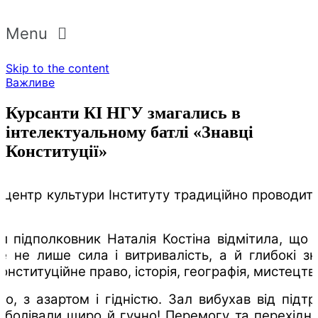
Menu
Skip to the content
Важливе
Курсанти КІ НГУ змагались в
інтелектуальному батлі «Знавці
Конституції»
и центр культури Інституту традиційно проводит
 підполковник Наталія Костіна відмітила, що 
 не лише сила і витривалість, а й глибокі зн
онституційне право, історія, географія, мистецтв
о, з азартом і гідністю. Зал вибухав від підтр
 уболівали щиро й гучно! Перемогу та перехідн