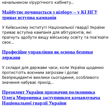
начальником хірургічного кабінету...
Майбутнє починається з відбору – у КІ НГУ
триває вступна кампанія
У Київському інституті Національної гвардії України
триває вступна кампанія для абітурієнтів, які
прагнуть здобути вищу військову освіту та пов'язати
своє...
Професійне управління як основа безпеки
держави
У складні для держави часи, коли Україна щоденно
протистоїть воєнним загрозам і долає
безпрецедентні виклики сьогодення, особливого
значення набуває прихід...
Президент України призначив полковника
Олега Мироненка заступником командувача
Національної гвардії України