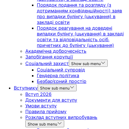
Порядок подання та розгляду (з
дотриманням конфіденційності) заяв
про випадки булінгу (цькування) в
закладі освіти
Порядок реагування на доведені
випадки булінгу (цькування) в закладі
освіти та відповідальність осіб,
причетних до булінгу (цькування)
Академічна доброчесність
Запобігання корупції
Соціальний захист
Show sub menu
Соціальний супровід
Гендерна політика
Безбар’єрний простір
Вступнику
Show sub menu
Вступ 2026
Документи для вступу
Умови вступу
Правила прийому
Розклад вступних випробувань
Show sub menu