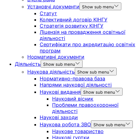
Установчі документи
Show sub menu
Статут
Колективний договір КІНГУ
Стратегія розвитку КІНГУ
Ліцензія на провадження освітньої
діяльності
Сертифікати про акредитацію освітніх
програм
Нормативні документи
Діяльність
Show sub menu
Наукова діяльність
Show sub menu
Нормативно-правова база
Напрями наукової діяльності
Наукові видання
Show sub menu
Науковий вісник
Проблеми правоохоронної
діяльності
Наукові заходи
Наукова робота ЗВО
Show sub menu
Наукове товариство
Наукові гуртки