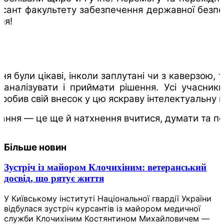
сант факультету забезпечення державної безпек
ня!
я були цікаві, інколи заплутані чи з каверзою, 
 аналізувати і приймати рішення. Усі учасники
обив свій внесок у цю яскраву інтелектуальну п
агання — це ще й натхнення вчитися, думати та п
Більше новин
Зустріч із майором Клочихіним: ветеранський
досвід, що рятує життя
У Київському інституті Національної гвардії України
відбулася зустріч курсантів із майором медичної
служби Клочихіним Костянтином Михайловичем —