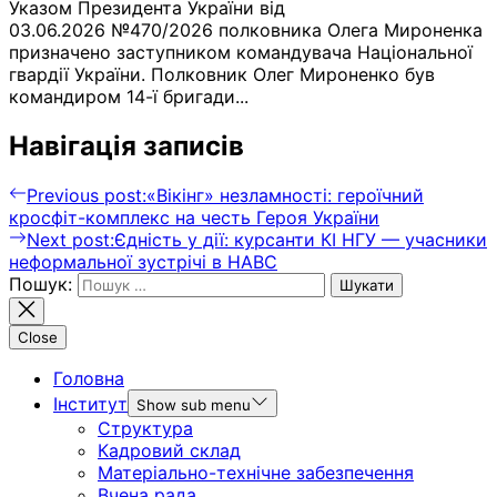
Указом Президента України від
03.06.2026 №470/2026 полковника Олега Мироненка
призначено заступником командувача Національної
гвардії України. Полковник Олег Мироненко був
командиром 14-ї бригади...
Навігація записів
Previous post:
«Вікінг» незламності: героїчний
кросфіт-комплекс на честь Героя України
Next post:
Єдність у дії: курсанти КІ НГУ — учасники
неформальної зустрічі в НАВС
Пошук:
Close
Головна
Інститут
Show sub menu
Структура
Кадровий склад
Матеріально-технічне забезпечення
Вчена рада