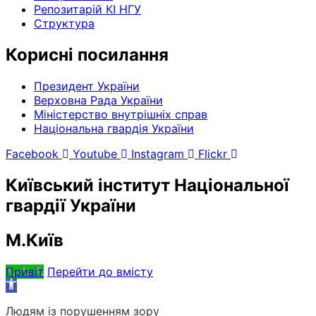
Репозитарій КІ НГУ
Структура
Корисні посилання
Президент України
Верховна Рада України
Міністерство внутрішніх справ
Національна гвардія України
Facebook
Youtube
Instagram
Flickr
Київський інститут Національної
гвардії України
М.Київ
Привіт
Перейти до вмісту
Відкрити
Панель
Людям із порушенням зору
інструментів