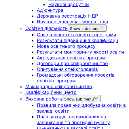
Наукові здобутки
Ад’юнктура
Державна реєстрація НДР
Науково-дослідна лабораторія
Освітня діяльність
Show sub menu
Спеціальності та освітні програми
Результати підвищення кваліфікації
Мова освітнього процесу
Результати моніторингу якості освіти
Акредитація освітніх програм
Договори про співробітництво
Опитування стейкголдерів
Громадські обговорення проєктів
освітніх програм
Міжнародне співробітництво
Кваліфікаційний центр
Виховна робота
Show sub menu
Правила поведінки здобувача освіти в
закладі освіти
План заходів, спрямованих на
запобігання та протидію булінгу
(цькуванню) в закладі освіти