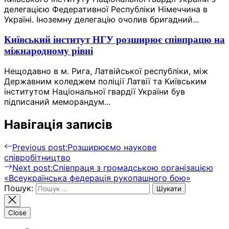
делегацією Федеративної Республіки Німеччина в
Україні. Іноземну делегацію очолив бригадний...
Київський інститут НГУ розширює співпрацю на
міжнародному рівні
Нещодавно в м. Рига, Латвійської республіки, між
Державним коледжем поліції Латвії та Київським
інститутом Національної гвардії України був
підписаний меморандум...
Навігація записів
Previous post:
Розширюємо наукове
співробітництво
Next post:
Співпраця з громадською організацією
«Всеукраїнська федерація рукопашного бою»
Пошук:
Close