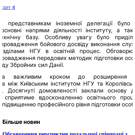
у, представникам іноземної делегації було
основні напрями діяльності інституту, а та
-технічну базу. Особливу увагу було приділ
впровадження бойового досвіду виконання слу
розділами НГУ в освітній процес. Обговорю
провадження передових методик підготовки осо
іду Збройних сил Данії.
ала важливим кроком до розширення м
тва між Київським інститутом НГУ та Королівс
ї. Досягнуті домовленості заклали основу 
о сприятиме вдосконаленню освітнього проц
 підвищенню професійного рівня підготовки особ
Більше новин
Обговорення перспектив подальшої співпраці з