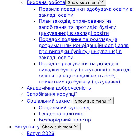
Виховна робота
Show sub menu
Правила поведінки здобувача освіти в
закладі освіти
План заходів, спрямованих на
запобігання та протидію булінгу
(цькуванню) в закладі освіти
Порядок подання та розгляду (з
дотриманням конфіденційності) заяв
про випадки булінгу (цькування) в
закладі освіти
Порядок реагування на доведені
випадки булінгу (цькування) в закладі
освіти та відповідальність осіб,
причетних до булінгу (цькування)
Академічна доброчесність
Запобігання корупції
Соціальний захист
Show sub menu
Соціальний супровід
Гендерна політика
Безбар’єрний простір
Вступнику
Show sub menu
Вступ 2026