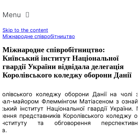
Menu
Skip to the content
Міжнародне співробітництво
Міжнародне співробітництво:
Київський інститут Національної
гвардії України відвідала делегація
Королівського коледжу оборони Данії
ролівського коледжу оборони Данії на чолі 
рал-майором Флеммінгом Матіасеном з ознай
вський інститут Національної гвардії України. 
лення представників Королівського коледжу об
 інституту та обговорення перспективн
ва.