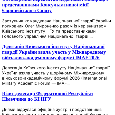
представниками Консультативної місії
Європейського Союзу
Заступник командувача Національної гвардії України
полковник Олег Мироненко разом із керівництвом
Київського інституту НГУ та представниками
Головного управління Національної гвардії...
Делегація Київського інституту Національної
гвардії України взяла участь у Міжнародному
військово-академічному форумі IMAF 2026
Делегація Київського інституту Національної гвардії
України взяла участь у щорічному Міжнародному
військово-академічному форумі 2026 (International
Military Academic Forum — IMAF...
Візит делегації Федеративної Республіки
Німеччина до КІ НГУ
Днями відбулася офіційна зустріч представників
Київського інституту Національної гвардії України з