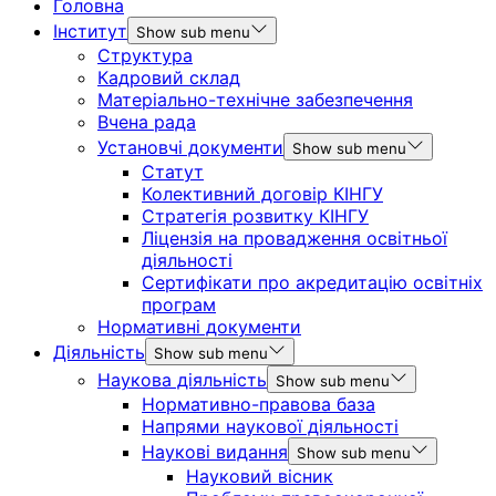
Головна
Інститут
Show sub menu
Структура
Кадровий склад
Матеріально-технічне забезпечення
Вчена рада
Установчі документи
Show sub menu
Статут
Колективний договір КІНГУ
Стратегія розвитку КІНГУ
Ліцензія на провадження освітньої
діяльності
Сертифікати про акредитацію освітніх
програм
Нормативні документи
Діяльність
Show sub menu
Наукова діяльність
Show sub menu
Нормативно-правова база
Напрями наукової діяльності
Наукові видання
Show sub menu
Науковий вісник