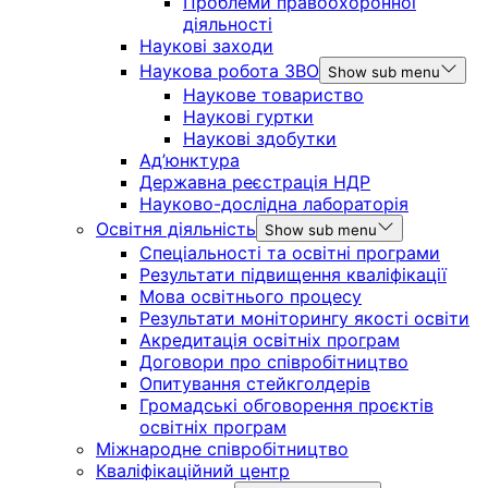
Проблеми правоохоронної
діяльності
Наукові заходи
Наукова робота ЗВО
Show sub menu
Наукове товариство
Наукові гуртки
Наукові здобутки
Ад’юнктура
Державна реєстрація НДР
Науково-дослідна лабораторія
Освітня діяльність
Show sub menu
Спеціальності та освітні програми
Результати підвищення кваліфікації
Мова освітнього процесу
Результати моніторингу якості освіти
Акредитація освітніх програм
Договори про співробітництво
Опитування стейкголдерів
Громадські обговорення проєктів
освітніх програм
Міжнародне співробітництво
Кваліфікаційний центр