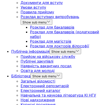
Документи для вступу
Умови вступу
Правила прийому
Розклад вступних випробувань
Show sub menu
Розклад для бакалаврів
Розклад для бакалаврів (додатковий
набір)
Розклад для магістрів
Розклад для докторів філософії
Публічна інформація
Show sub menu
Прийом на військову службу
Публічні закупівлі
Наявність вакантних посад
Освіта для молоді
Бібліотека
Show sub menu
Загальні відомості
Електронний репозитарій
Електронний каталог
Навчальна та наукова література КІ НГУ
Нові надходження
Корисні посилання