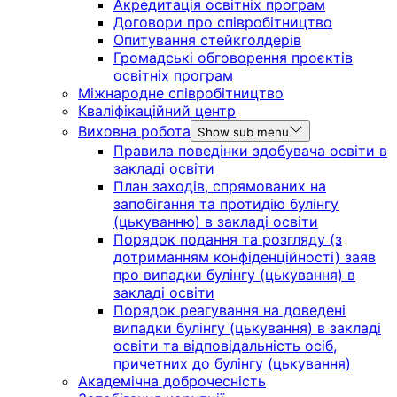
Акредитація освітніх програм
Договори про співробітництво
Опитування стейкголдерів
Громадські обговорення проєктів
освітніх програм
Міжнародне співробітництво
Кваліфікаційний центр
Виховна робота
Show sub menu
Правила поведінки здобувача освіти в
закладі освіти
План заходів, спрямованих на
запобігання та протидію булінгу
(цькуванню) в закладі освіти
Порядок подання та розгляду (з
дотриманням конфіденційності) заяв
про випадки булінгу (цькування) в
закладі освіти
Порядок реагування на доведені
випадки булінгу (цькування) в закладі
освіти та відповідальність осіб,
причетних до булінгу (цькування)
Академічна доброчесність