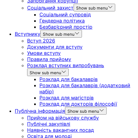
Запобігання корупції
Соціальний захист
Show sub menu
Соціальний супровід
Гендерна політика
Безбар’єрний простір
Вступнику
Show sub menu
Вступ 2026
Документи для вступу
Умови вступу
Правила прийому
Розклад вступних випробувань
Show sub menu
Розклад для бакалаврів
Розклад для бакалаврів (додатковий
набір)
Розклад для магістрів
Розклад для докторів філософії
Публічна інформація
Show sub menu
Прийом на військову службу
Публічні закупівлі
Наявність вакантних посад
Освіта для молоді