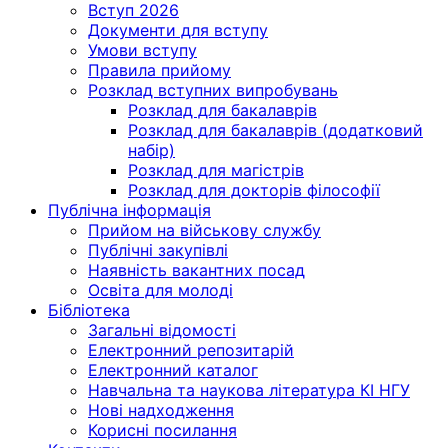
Вступ 2026
Документи для вступу
Умови вступу
Правила прийому
Розклад вступних випробувань
Розклад для бакалаврів
Розклад для бакалаврів (додатковий
набір)
Розклад для магістрів
Розклад для докторів філософії
Публічна інформація
Прийом на військову службу
Публічні закупівлі
Наявність вакантних посад
Освіта для молоді
Бібліотека
Загальні відомості
Електронний репозитарій
Електронний каталог
Навчальна та наукова література КІ НГУ
Нові надходження
Корисні посилання