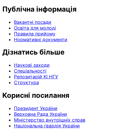
Публічна інформація
Вакантні посади
Освіта для молоді
Правила прийому
Нормативні документи
Дізнатись більше
Наукові заходи
Спеціальності
Репозитарій КІ НГУ
Структура
Корисні посилання
Президент України
Верховна Рада України
Міністерство внутрішніх справ
Національна гвардія України