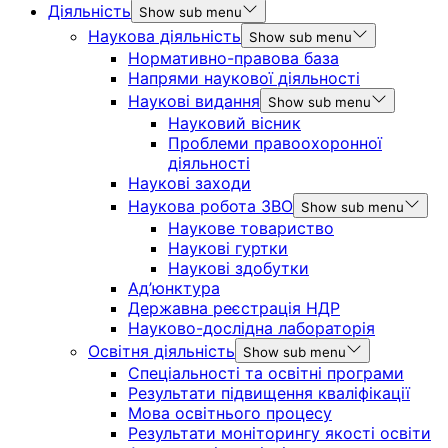
Діяльність
Show sub menu
Наукова діяльність
Show sub menu
Нормативно-правова база
Напрями наукової діяльності
Наукові видання
Show sub menu
Науковий вісник
Проблеми правоохоронної
діяльності
Наукові заходи
Наукова робота ЗВО
Show sub menu
Наукове товариство
Наукові гуртки
Наукові здобутки
Ад’юнктура
Державна реєстрація НДР
Науково-дослідна лабораторія
Освітня діяльність
Show sub menu
Спеціальності та освітні програми
Результати підвищення кваліфікації
Мова освітнього процесу
Результати моніторингу якості освіти