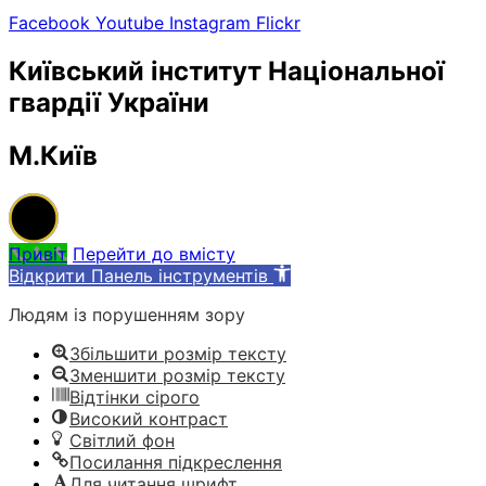
Facebook
Youtube
Instagram
Flickr
Київський інститут Національної
гвардії України
М.Київ
Привіт
Перейти до вмісту
Відкрити Панель інструментів
Людям із порушенням зору
Збільшити розмір тексту
Зменшити розмір тексту
Відтінки сірого
Високий контраст
Світлий фон
Посилання підкреслення
Для читання шрифт