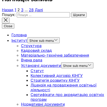
Назад
1
2
3
…
28
Далі
Пошук:
Close
Головна
Інститут
Show sub menu
Структура
Кадровий склад
Матеріально-технічне забезпечення
Вчена рада
Установчі документи
Show sub menu
Статут
Колективний договір КІНГУ
Стратегія розвитку КІНГУ
Ліцензія на провадження освітньої
діяльності
Сертифікати про акредитацію освітніх
програм
Нормативні документи