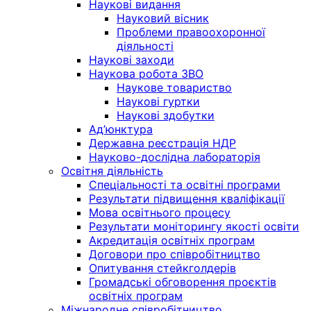
Наукові видання
Науковий вісник
Проблеми правоохоронної
діяльності
Наукові заходи
Наукова робота ЗВО
Наукове товариство
Наукові гуртки
Наукові здобутки
Ад’юнктура
Державна реєстрація НДР
Науково-дослідна лабораторія
Освітня діяльність
Спеціальності та освітні програми
Результати підвищення кваліфікації
Мова освітнього процесу
Результати моніторингу якості освіти
Акредитація освітніх програм
Договори про співробітництво
Опитування стейкголдерів
Громадські обговорення проєктів
освітніх програм
Міжнародне співробітництво