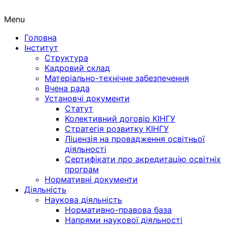
Menu
Головна
Інститут
Структура
Кадровий склад
Матеріально-технічне забезпечення
Вчена рада
Установчі документи
Статут
Колективний договір КІНГУ
Стратегія розвитку КІНГУ
Ліцензія на провадження освітньої
діяльності
Сертифікати про акредитацію освітніх
програм
Нормативні документи
Діяльність
Наукова діяльність
Нормативно-правова база
Напрями наукової діяльності