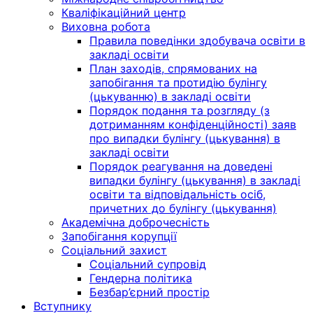
Кваліфікаційний центр
Виховна робота
Правила поведінки здобувача освіти в
закладі освіти
План заходів, спрямованих на
запобігання та протидію булінгу
(цькуванню) в закладі освіти
Порядок подання та розгляду (з
дотриманням конфіденційності) заяв
про випадки булінгу (цькування) в
закладі освіти
Порядок реагування на доведені
випадки булінгу (цькування) в закладі
освіти та відповідальність осіб,
причетних до булінгу (цькування)
Академічна доброчесність
Запобігання корупції
Соціальний захист
Соціальний супровід
Гендерна політика
Безбар’єрний простір
Вступнику