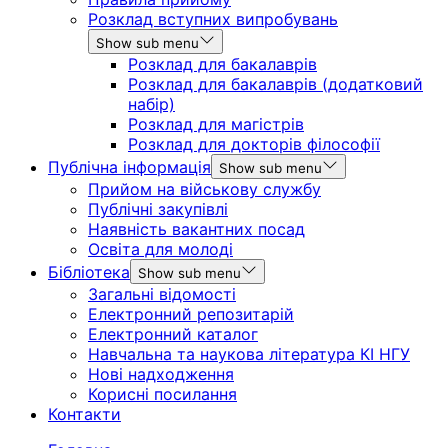
Розклад вступних випробувань
Show sub menu
Розклад для бакалаврів
Розклад для бакалаврів (додатковий
набір)
Розклад для магістрів
Розклад для докторів філософії
Публічна інформація
Show sub menu
Прийом на військову службу
Публічні закупівлі
Наявність вакантних посад
Освіта для молоді
Бібліотека
Show sub menu
Загальні відомості
Електронний репозитарій
Електронний каталог
Навчальна та наукова література КІ НГУ
Нові надходження
Корисні посилання
Контакти