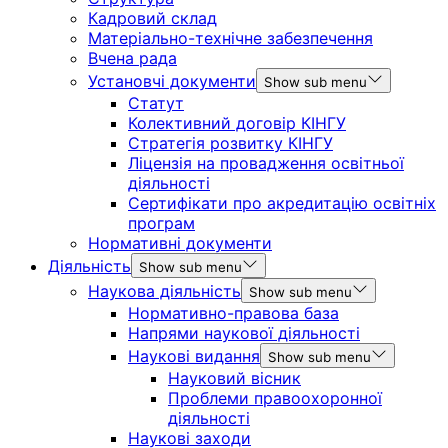
Кадровий склад
Матеріально-технічне забезпечення
Вчена рада
Установчі документи
Show sub menu
Статут
Колективний договір КІНГУ
Стратегія розвитку КІНГУ
Ліцензія на провадження освітньої
діяльності
Сертифікати про акредитацію освітніх
програм
Нормативні документи
Діяльність
Show sub menu
Наукова діяльність
Show sub menu
Нормативно-правова база
Напрями наукової діяльності
Наукові видання
Show sub menu
Науковий вісник
Проблеми правоохоронної
діяльності
Наукові заходи