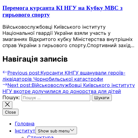
Перемога курсанта КІ НГУ на Кубку МВС з
гирьового спорту
Військовослужбовці Київського інституту
Національної гвардії України взяли участь у
змаганнях Відкритого кубку Міністерства внутрішніх
справ України з гирьового спорту.Спортивний захід...
Навігація записів
Previous post:
Курсанти КІНГУ вшанували героїв-
ліквідаторів Чорнобильської катастрофи
Next post:
Військовослужбовці Київського інституту
НГУ вкотре долучилися до донорства для дітей
Пошук:
Close
Головна
Інститут
Show sub menu
Структура