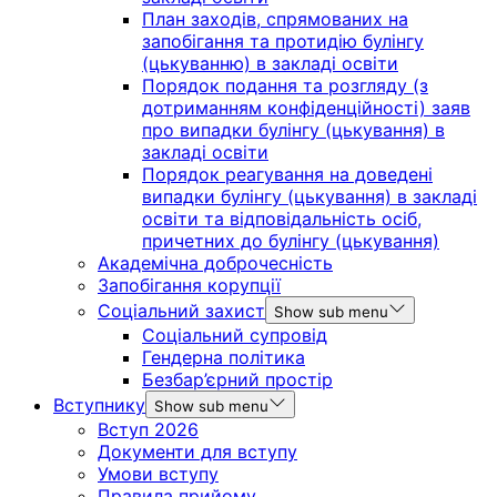
План заходів, спрямованих на
запобігання та протидію булінгу
(цькуванню) в закладі освіти
Порядок подання та розгляду (з
дотриманням конфіденційності) заяв
про випадки булінгу (цькування) в
закладі освіти
Порядок реагування на доведені
випадки булінгу (цькування) в закладі
освіти та відповідальність осіб,
причетних до булінгу (цькування)
Академічна доброчесність
Запобігання корупції
Соціальний захист
Show sub menu
Соціальний супровід
Гендерна політика
Безбар’єрний простір
Вступнику
Show sub menu
Вступ 2026
Документи для вступу
Умови вступу
Правила прийому