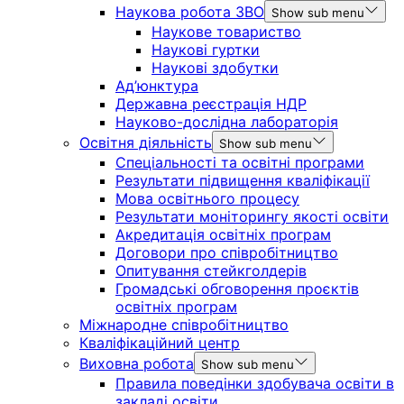
Наукова робота ЗВО
Show sub menu
Наукове товариство
Наукові гуртки
Наукові здобутки
Ад’юнктура
Державна реєстрація НДР
Науково-дослідна лабораторія
Освітня діяльність
Show sub menu
Спеціальності та освітні програми
Результати підвищення кваліфікації
Мова освітнього процесу
Результати моніторингу якості освіти
Акредитація освітніх програм
Договори про співробітництво
Опитування стейкголдерів
Громадські обговорення проєктів
освітніх програм
Міжнародне співробітництво
Кваліфікаційний центр
Виховна робота
Show sub menu
Правила поведінки здобувача освіти в
закладі освіти