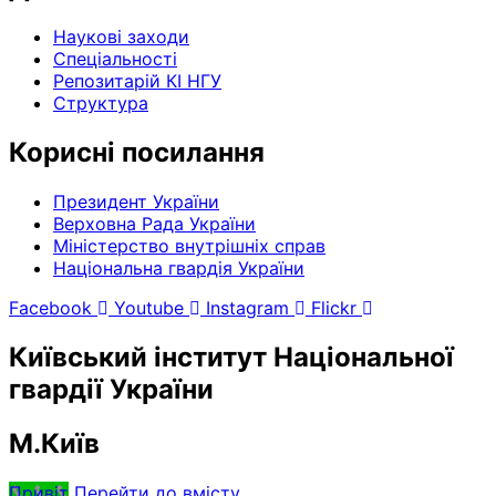
Наукові заходи
Спеціальності
Репозитарій КІ НГУ
Структура
Корисні посилання
Президент України
Верховна Рада України
Міністерство внутрішніх справ
Національна гвардія України
Facebook
Youtube
Instagram
Flickr
Київський інститут Національної
гвардії України
М.Київ
Привіт
Перейти до вмісту