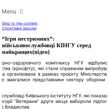
Menu
Skip to the content
Спортивні заходи
“Ігри нестримних”:
військовослужбовці КІНГУ серед
найкращих(відео)
урно-оздоровчого комплексу НГУ відбули
ства (кросфіту), які стали справжнім випробува
ла організована в рамках проєкту Міністерства
 де змагалися представники сектору оборони 
ослужбовці Київського інституту НГУ, які показал
тегорії “Ветерани” друге місце вибороли підпол
о Владислав.