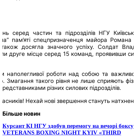
ань серед частин та підрозділів НГУ Київсько
а” пам’яті спецпризначенця майора Романа С
 також досягла значного успіху. Солдат Вла
и друге місце серед 15 команд, проявивши сил
ям наполегливої роботи над собою та важливос
р. Змагання такого рівня не лише сприяють фі
представниками різних силових підрозділів.
учасників! Нехай нові звершення стануть натхнен
Більше новин
Курсант КІ НГУ здобув перемогу на вечорі боксу
VETERANS BOXING NIGHT KYIV «THIRD