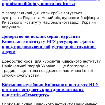
привітали бійців у шпиталях Києва
У передсвяткові дні, коли країна готується
зустрічати Різдво та Новий рік, курсанти й офіцери
Київського інституту Національної гвардії України
вирушили...
Донорство як поклик серця: курсанти
Київського інституту НГУ регулярно здають
кров, продовжуючи добру традицію служіння
людям
Донорство крові для курсантів Київського інституту
Національної гвардії України — це благородна
традиція, що стала невід’ємною частиною їхньої
служби суспільству....
Військовослужбовці Київського інституту НГУ
щотижнево здають кров для маленьких
пацієнтів «Охматдиту»
Особовий склад Київського інституту Національної