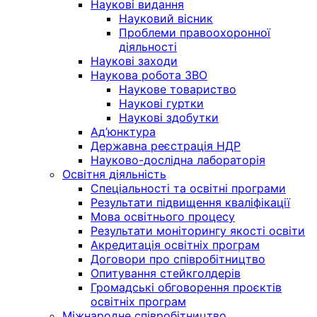
Наукові видання
Науковий вісник
Проблеми правоохоронної
діяльності
Наукові заходи
Наукова робота ЗВО
Наукове товариство
Наукові гуртки
Наукові здобутки
Ад’юнктура
Державна реєстрація НДР
Науково-дослідна лабораторія
Освітня діяльність
Спеціальності та освітні програми
Результати підвищення кваліфікації
Мова освітнього процесу
Результати моніторингу якості освіти
Акредитація освітніх програм
Договори про співробітництво
Опитування стейкголдерів
Громадські обговорення проєктів
освітніх програм
Міжнародне співробітництво