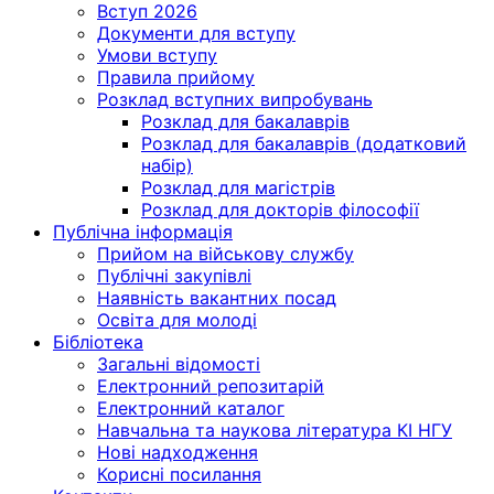
Вступ 2026
Документи для вступу
Умови вступу
Правила прийому
Розклад вступних випробувань
Розклад для бакалаврів
Розклад для бакалаврів (додатковий
набір)
Розклад для магістрів
Розклад для докторів філософії
Публічна інформація
Прийом на військову службу
Публічні закупівлі
Наявність вакантних посад
Освіта для молоді
Бібліотека
Загальні відомості
Електронний репозитарій
Електронний каталог
Навчальна та наукова література КІ НГУ
Нові надходження
Корисні посилання