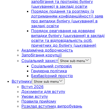
запобігання та протидію булінгу
(цькуванню) в закладі освіти
Порядок подання та розгляду (з
дотриманням конфіденційності) заяв
про випадки булінгу (цькування) в
закладі освіти
Порядок реагування на доведені
випадки булінгу (цькування) в закладі
освіти та відповідальність осіб,
причетних до булінгу (цькування)
Академічна доброчесність
Запобігання корупції
Соціальний захист
Show sub menu
Соціальний супровід
Гендерна політика
Безбар’єрний простір
Вступнику
Show sub menu
Вступ 2026
Документи для вступу
Умови вступу
Правила прийому
Розклад вступних випробувань