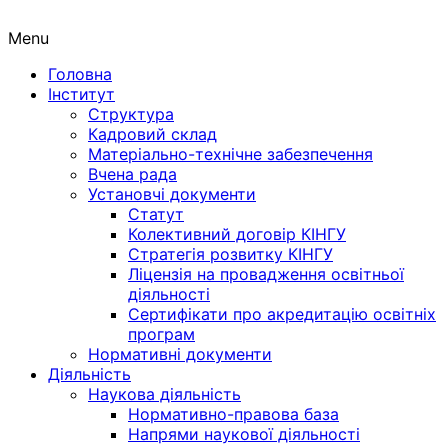
Menu
Головна
Інститут
Структура
Кадровий склад
Матеріально-технічне забезпечення
Вчена рада
Установчі документи
Статут
Колективний договір КІНГУ
Стратегія розвитку КІНГУ
Ліцензія на провадження освітньої
діяльності
Сертифікати про акредитацію освітніх
програм
Нормативні документи
Діяльність
Наукова діяльність
Нормативно-правова база
Напрями наукової діяльності