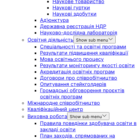
Наукове товариство
Наукові гуртки
Наукові здобутки
Ад’юнктура
Державна реєстрація НДР
Науково-дослідна лабораторія
Освітня діяльність
Show sub menu
Спеціальності та освітні програми
Результати підвищення кваліфікації
Мова освітнього процесу
Результати моніторингу якості освіти
Акредитація освітніх програм
Договори про співробітництво
Опитування стейкголдерів
Громадські обговорення проєктів
освітніх програм
Міжнародне співробітництво
Кваліфікаційний центр
Виховна робота
Show sub menu
Правила поведінки здобувача освіти в
закладі освіти
План заходів, спрямованих на