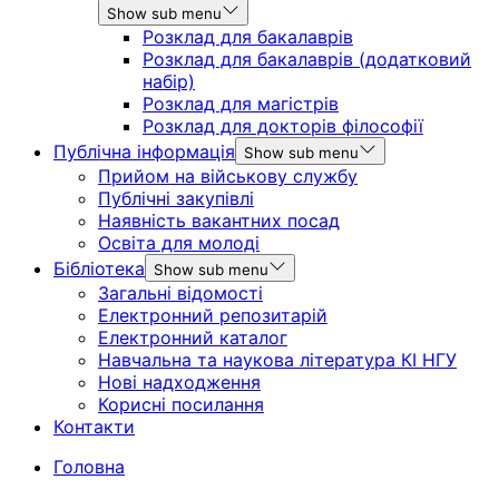
Show sub menu
Розклад для бакалаврів
Розклад для бакалаврів (додатковий
набір)
Розклад для магістрів
Розклад для докторів філософії
Публічна інформація
Show sub menu
Прийом на військову службу
Публічні закупівлі
Наявність вакантних посад
Освіта для молоді
Бібліотека
Show sub menu
Загальні відомості
Електронний репозитарій
Електронний каталог
Навчальна та наукова література КІ НГУ
Нові надходження
Корисні посилання
Контакти
Головна