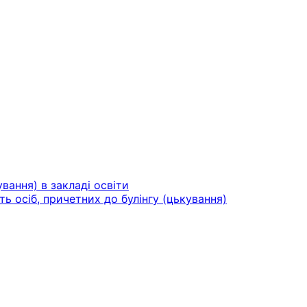
вання) в закладі освіти
ть осіб, причетних до булінгу (цькування)