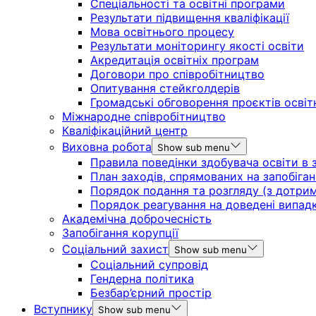
Спеціальності та освітні програми
Результати підвищення кваліфікації
Мова освітнього процесу
Результати моніторингу якості освіти
Акредитація освітніх програм
Договори про співробітництво
Опитування стейкголдерів
Громадські обговорення проєктів освіт
Міжнародне співробітництво
Кваліфікаційний центр
Виховна робота
Show sub menu
Правила поведінки здобувача освіти в з
План заходів, спрямованих на запобіган
Порядок подання та розгляду (з дотрима
Порядок реагування на доведені випадки 
Академічна доброчесність
Запобігання корупції
Соціальний захист
Show sub menu
Соціальний супровід
Гендерна політика
Безбар’єрний простір
Вступнику
Show sub menu