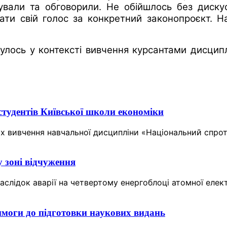
ували та обговорили. Не обійшлось без диску
дати свій голос за конкретний законопроєкт. Н
дбулось у контексті вивчення курсантами дисци
студентів Київської школи економіки
х вивчення навчальної дисципліни «Національний спроти
 зоні відчуження
аслідок аварії на четвертому енергоблоці атомної елек
имоги до підготовки наукових видань