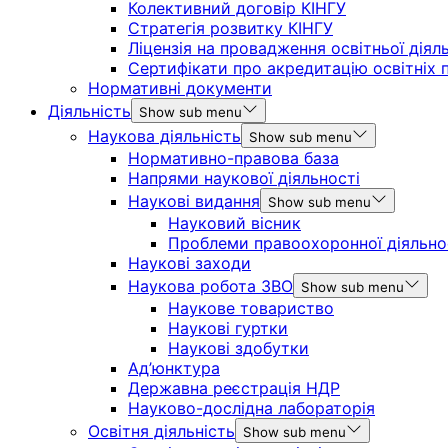
Колективний договір КІНГУ
Стратегія розвитку КІНГУ
Ліцензія на провадження освітньої діял
Сертифікати про акредитацію освітніх 
Нормативні документи
Діяльність
Show sub menu
Наукова діяльність
Show sub menu
Нормативно-правова база
Напрями наукової діяльності
Наукові видання
Show sub menu
Науковий вісник
Проблеми правоохоронної діяльно
Наукові заходи
Наукова робота ЗВО
Show sub menu
Наукове товариство
Наукові гуртки
Наукові здобутки
Ад’юнктура
Державна реєстрація НДР
Науково-дослідна лабораторія
Освітня діяльність
Show sub menu