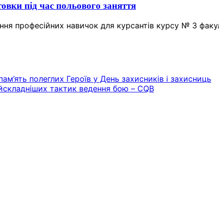
овки під час польового заняття
ння професійних навичок для курсантів курсу № 3 факу
ам’ять полеглих Героїв у День захисників і захисниць
айскладніших тактик ведення бою – CQB