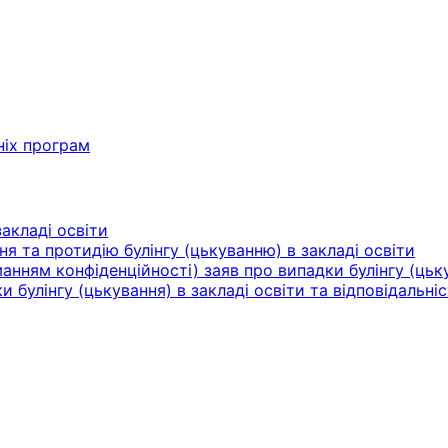
ніх програм
акладі освіти
ня та протидію булінгу (цькуванню) в закладі освіти
нням конфіденційності) заяв про випадки булінгу (цьку
булінгу (цькування) в закладі освіти та відповідальніс