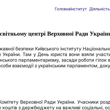
Головна
Інститут
Діяльність
світньому центрі Верховної Ради Україн
вної безпеки Київського інституту Національної
и України. Там у День юриста вони взяли участь
нського парламентаризму, засади роботи гілок вла
пособи взаємодії з українським парламентом, док
омітету Верховної Ради України. Учасники розд
коштів з держбюджету на важливі соціальні, освіт