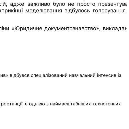
сій, адже важливо було не просто презентува
априкінці моделювання відбулось голосування 
пліни «Юридичне документознавство», викладан
в» відбувся спеціалізований навчальний інтенсив із
тростанції, є однією з наймасштабніших техногенних