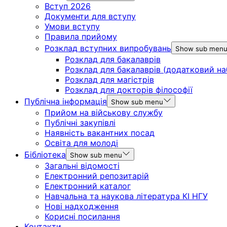
Вступ 2026
Документи для вступу
Умови вступу
Правила прийому
Розклад вступних випробувань
Show sub men
Розклад для бакалаврів
Розклад для бакалаврів (додатковий на
Розклад для магістрів
Розклад для докторів філософії
Публічна інформація
Show sub menu
Прийом на військову службу
Публічні закупівлі
Наявність вакантних посад
Освіта для молоді
Бібліотека
Show sub menu
Загальні відомості
Електронний репозитарій
Електронний каталог
Навчальна та наукова література КІ НГУ
Нові надходження
Корисні посилання
Контакти