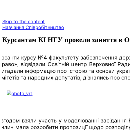
Skip to the content
Навчання
Співробітництво
Курсантам КІ НГУ провели заняття в О
урсанти курсу №4 факультету забезпечення держа
Право», відвідали Освітній центр Верховної Рад
ригадали інформацію про історію та основи украї
омітетів та народних депутатів, дізнались про с
 згодом взяли участь у моделюванні засідання К
вилин мала розробити пропозиції щодо розподілу 