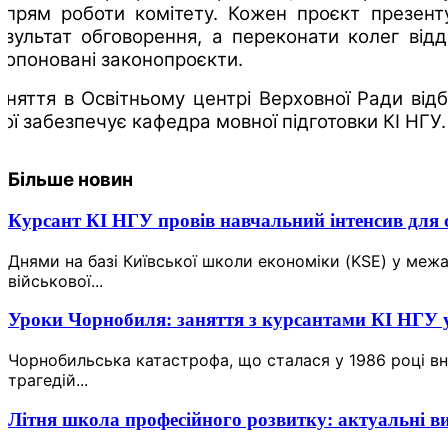
апрям роботи комітету. Кожен проєкт презент
езультат обговорення, а переконати колег від
ропоновані законопроєкти.
аняття в Освітньому центрі Верховної Ради ві
кої забезпечує кафедра мовної підготовки КІ НГУ.
Більше новин
Курсант КІ НГУ провів навчальний інтенсив для 
Днями на базі Київської школи економіки (KSE) у межа
військової...
Уроки Чорнобиля: заняття з курсантами КІ НГУ у
Чорнобильська катастрофа, що сталася у 1986 році вн
трагедій...
Літня школа професійного розвитку: актуальні в