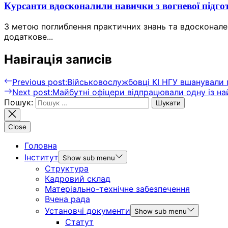
Курсанти вдосконалили навички з вогневої підгот
З метою поглиблення практичних знань та вдосконале
додаткове...
Навігація записів
Previous post:
Військовослужбовці КІ НГУ вшанували п
Next post:
Майбутні офіцери відпрацювали одну із н
Пошук:
Close
Головна
Інститут
Show sub menu
Структура
Кадровий склад
Матеріально-технічне забезпечення
Вчена рада
Установчі документи
Show sub menu
Статут