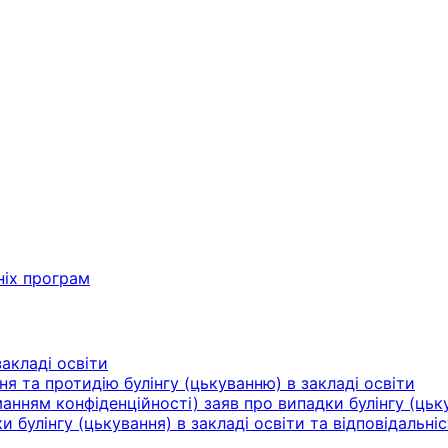
ніх програм
акладі освіти
ня та протидію булінгу (цькуванню) в закладі освіти
нням конфіденційності) заяв про випадки булінгу (цьку
булінгу (цькування) в закладі освіти та відповідальніс