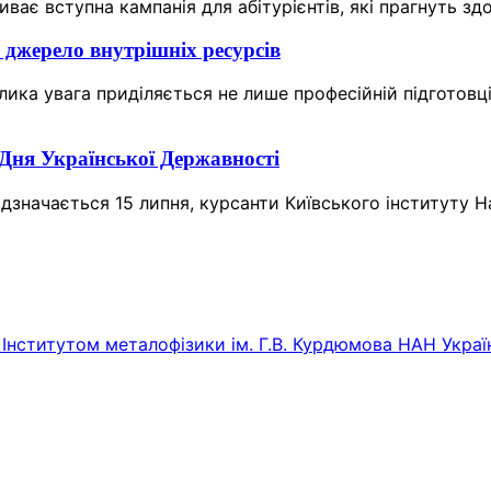
иває вступна кампанія для абітурієнтів, які прагнуть зд
 джерело внутрішніх ресурсів
елика увага приділяється не лише професійній підготовц
 Дня Української Державності
дзначається 15 липня, курсанти Київського інституту На
Інститутом металофізики ім. Г.В. Курдюмова НАН Украї