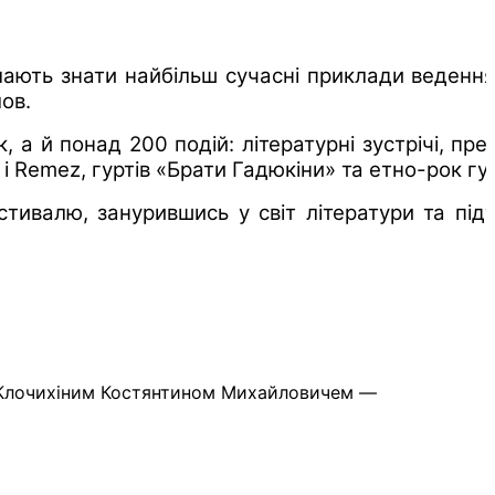
мають знати найбільш сучасні приклади ведення
ов.
й понад 200 подій: літературні зустрічі, през
і Remez, гуртів «Брати Гадюкіни» та етно-рок гур
естивалю, занурившись у світ літератури та пі
би Клочихіним Костянтином Михайловичем —