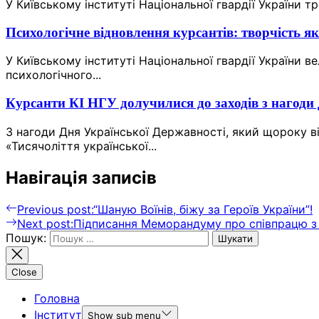
У Київському інституті Національної гвардії України тр
Психологічне відновлення курсантів: творчість як
У Київському інституті Національної гвардії України в
психологічного...
Курсанти КІ НГУ долучилися до заходів з нагоди
З нагоди Дня Української Державності, який щороку ві
«Тисячоліття української...
Навігація записів
Previous post:
“Шаную Воїнів, біжу за Героїв України”!
Next post:
Підписання Меморандуму про співпрацю з 
Пошук:
Close
Головна
Інститут
Show sub menu