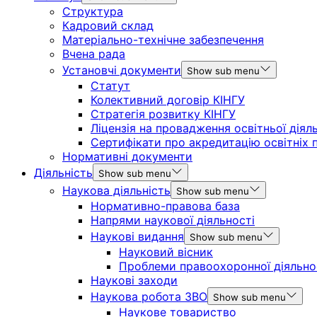
Структура
Кадровий склад
Матеріально-технічне забезпечення
Вчена рада
Установчі документи
Show sub menu
Статут
Колективний договір КІНГУ
Стратегія розвитку КІНГУ
Ліцензія на провадження освітньої діял
Сертифікати про акредитацію освітніх 
Нормативні документи
Діяльність
Show sub menu
Наукова діяльність
Show sub menu
Нормативно-правова база
Напрями наукової діяльності
Наукові видання
Show sub menu
Науковий вісник
Проблеми правоохоронної діяльно
Наукові заходи
Наукова робота ЗВО
Show sub menu
Наукове товариство