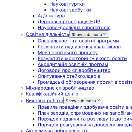
Наукові гуртки
Наукові здобутки
Ад’юнктура
Державна реєстрація НДР
Науково-дослідна лабораторія
Освітня діяльність
Show sub menu
Спеціальності та освітні програми
Результати підвищення кваліфікації
Мова освітнього процесу
Результати моніторингу якості освіти
Акредитація освітніх програм
Договори про співробітництво
Опитування стейкголдерів
Громадські обговорення проєктів освіт
Міжнародне співробітництво
Кваліфікаційний центр
Виховна робота
Show sub menu
Правила поведінки здобувача освіти в з
План заходів, спрямованих на запобіган
Порядок подання та розгляду (з дотрима
Порядок реагування на доведені випадки 
Академічна доброчесність