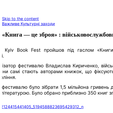
Skip to the content
Важливе
Культурні заходи
«Книга — це зброя» : військовослужбов
 Kyiv Book Fest пройшов під гаслом «Книги –
і.
ізатор фестивалю Владислав Кириченко, військо
рани самі стають авторами книжок, що фіксують
оління.
фестивалю було зібрати 1,5 мільйона гривень дл
 літературою. Було обрано приблизно 350 книг з