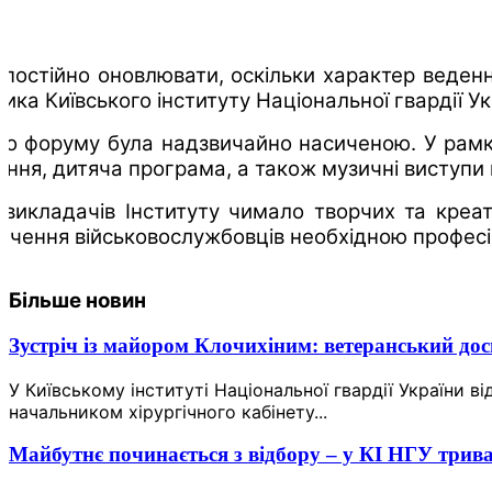
постійно оновлювати, оскільки характер веденн
ика Київського інституту Національної гвардії У
 форуму була надзвичайно насиченою. У рамках 
тання, дитяча програма, а також музичні виступи 
і викладачів Інституту чимало творчих та креа
зпечення військовослужбовців необхідною профес
Більше новин
Зустріч із майором Клочихіним: ветеранський дос
У Київському інституті Національної гвардії України
начальником хірургічного кабінету...
Майбутнє починається з відбору – у КІ НГУ трив