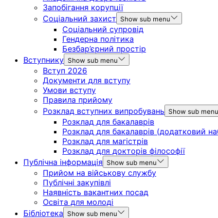
Запобігання корупції
Соціальний захист
Show sub menu
Соціальний супровід
Гендерна політика
Безбар’єрний простір
Вступнику
Show sub menu
Вступ 2026
Документи для вступу
Умови вступу
Правила прийому
Розклад вступних випробувань
Show sub men
Розклад для бакалаврів
Розклад для бакалаврів (додатковий на
Розклад для магістрів
Розклад для докторів філософії
Публічна інформація
Show sub menu
Прийом на військову службу
Публічні закупівлі
Наявність вакантних посад
Освіта для молоді
Бібліотека
Show sub menu