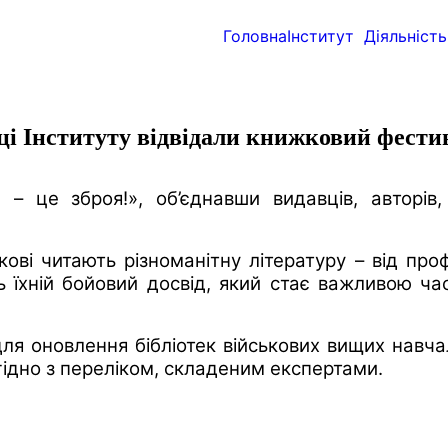
Головна
Інститут
Діяльність
ці Інституту відвідали книжковий фести
 це зброя!», об’єднавши видавців, авторів, б
ві читають різноманітну літературу – від проф
 їхній бойовий досвід, який стає важливою ча
я оновлення бібліотек військових вищих навчал
гідно з переліком, складеним експертами.