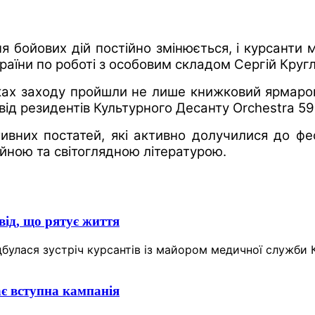
я бойових дій постійно змінюється, і курсанти 
країни по роботі з особовим складом Сергій Кругл
заходу пройшли не лише книжковий ярмарок, а 
від резидентів Культурного Десанту Orchestra 59 
тивних постатей, які активно долучилися до ф
ійною та світоглядною літературою.
від, що рятує життя
 відбулася зустріч курсантів із майором медичної служ
ає вступна кампанія