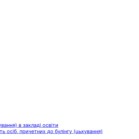
вання) в закладі освіти
ть осіб, причетних до булінгу (цькування)