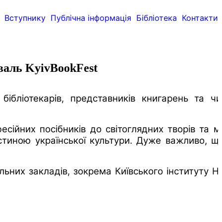
Вступнику
Публічна інформація
Бібліотека
Контакти
валь KyivBookFest
ібліотекарів, представників книгарень та чи
есійних посібників до світоглядних творів та 
стиною української культури. Дуже важливо, що
ьних закладів, зокрема Київського інституту На