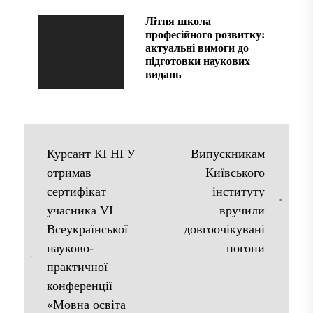
атомної електростанції, є
Літня школа
однією з наймасштабніших
професійного розвитку:
актуальні вимоги до
техногенних трагедій...
підготовки наукових
видань
Курсант КІ НГУ
Випускникам
отримав
Київського
сертифікат
інституту
учасника VI
вручили
Всеукраїнської
довгоочікувані
науково-
погони
практичної
конференції
«Мовна освіта