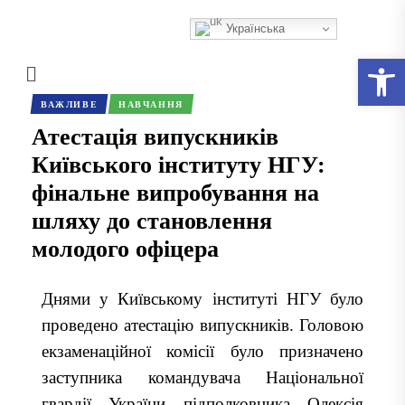
Українська
Відкри
ВАЖЛИВЕ
НАВЧАННЯ
Атестація випускників
Київського інституту НГУ:
фінальне випробування на
шляху до становлення
молодого офіцера
Днями у Київському інституті НГУ було
проведено атестацію випускників.
Головою
екзаменаційної комісії було призначено
заступника командувача Національної
гвардії України підполковника Олексія