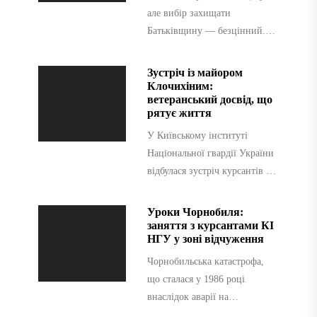
але вибір захищати
Батьківщину — безцінний.
Днями у Київському
інституту Національної
Зустріч із майором
гвардії України розпочався
Клочихіним:
ветеранський досвід, що
важливий...
рятує життя
У Київському інституті
Національної гвардії України
відбулася зустріч курсантів із
майором медичної служби
Клочихіним Костянтином
Уроки Чорнобиля:
Михайловичем —
заняття з курсантами КІ
НГУ у зоні відчуження
начальником хірургічного
кабінету...
Чорнобильська катастрофа,
що сталася у 1986 році
внаслідок аварії на
четвертому енергоблоці