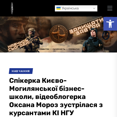
Українська
Ві
НАВЧАННЯ
Спікерка Києво-
Могилянської бізнес-
школи, відеоблогерка
Оксана Мороз зустрілася з
курсантами КІ НГУ