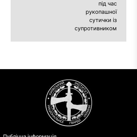
під час
рукопашної
сутички із
супротивником
Публічна інформація