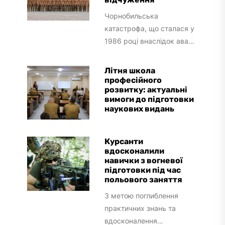
Чорнобильська
катастрофа, що сталася у
1986 році внаслідок аварії
на четвертому
енергоблоці атомної
Літня школа
електростанції, є однією з
професійного
розвитку: актуальні
наймасштабніших
вимоги до підготовки
техногенних трагедій...
наукових видань
Курсанти
вдосконалили
навички з вогневої
підготовки під час
польового заняття
З метою поглиблення
практичних знань та
вдосконалення