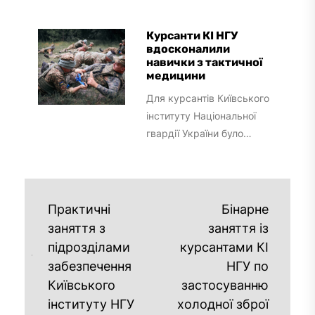
професійних навичок для
курсантів курсу № 3
Курсанти КІ НГУ
факультету забезпечення
вдосконалили
навички з тактичної
державної безпеки
медицини
провели додаткове...
Для курсантів Київського
інституту Національної
гвардії України було
проведено практичне
заняття з тактичної
медицини, спрямоване на
відпрацювання життєво
Практичні
Бінарне
необхідних навичок...
заняття з
заняття із
підрозділами
курсантами КІ
забезпечення
НГУ по
Київського
застосуванню
інституту НГУ
холодної зброї