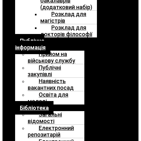
бакалаврів
(додатковий набір)
Розклад для
магістрів
Розклад для
докторів філософії
Публічна
інформація
Прийом на
військову службу
Публічні
закупівлі
Наявність
вакантних посад
Освіта для
молоді
Бібліотека
Загальні
відомості
Електронний
репозитарій