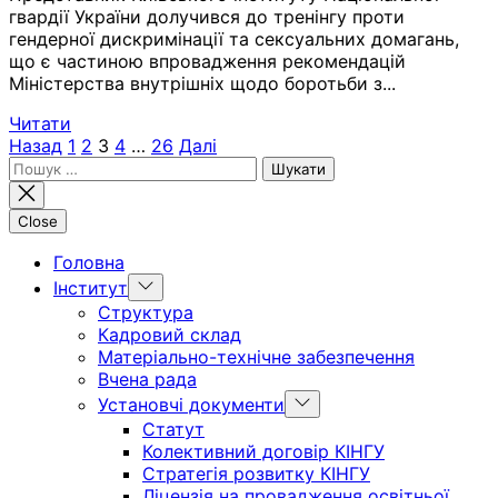
гвардії України долучився до тренінгу проти
гендерної дискримінації та сексуальних домагань,
що є частиною впровадження рекомендацій
Міністерства внутрішніх щодо боротьби з...
Читати
Пагінація
Назад
1
2
3
4
…
26
Далі
Пошук:
записів
Close
Головна
Show
Інститут
sub
Структура
menu
Кадровий склад
Матеріально-технічне забезпечення
Вчена рада
Show
Установчі документи
sub
Статут
menu
Колективний договір КІНГУ
Стратегія розвитку КІНГУ
Ліцензія на провадження освітньої