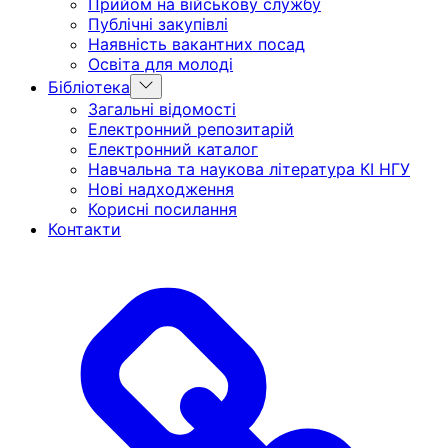
Прийом на військову службу
menu
Публічні закупівлі
Наявність вакантних посад
Освіта для молоді
Show
Бібліотека
sub
Загальні відомості
menu
Електронний репозитарій
Електронний каталог
Навчальна та наукова література КІ НГУ
Нові надходження
Корисні посилання
Контакти
Головна