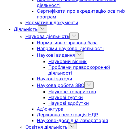
діяльності
Сертифікати про акредитацію освітніх
програм
Нормативні документи
Show
Діяльність
sub
Show
Наукова діяльність
menu
sub
Нормативно-правова база
menu
Напрями наукової діяльності
Show
Наукові видання
sub
Науковий вісник
menu
Проблеми правоохоронної
діяльності
Наукові заходи
Show
Наукова робота ЗВО
sub
Наукове товариство
menu
Наукові гуртки
Наукові здобутки
Ад’юнктура
Державна реєстрація НДР
Науково-дослідна лабораторія
Show
Освітня діяльність