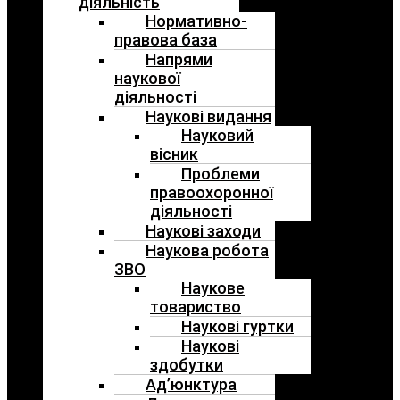
діяльність
Нормативно-
правова база
Напрями
наукової
діяльності
Наукові видання
Науковий
вісник
Проблеми
правоохоронної
діяльності
Наукові заходи
Наукова робота
ЗВО
Наукове
товариство
Наукові гуртки
Наукові
здобутки
Ад’юнктура