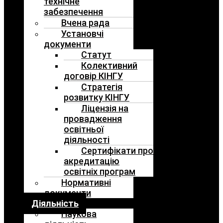
технічне
забезпечення
Вчена рада
Установчі
документи
Статут
Колективний
договір КІНГУ
Стратегія
розвитку КІНГУ
Ліцензія на
провадження
освітньої
діяльності
Сертифікати про
акредитацію
освітніх програм
Нормативні
документи
Діяльність
Наукова