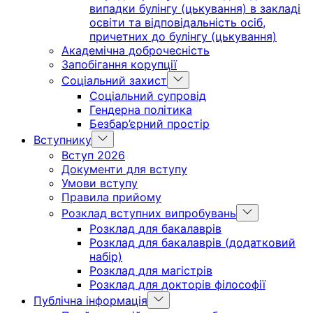
випадки булінгу (цькування) в закладі
освіти та відповідальність осіб,
причетних до булінгу (цькування)
Академічна доброчесність
Запобігання корупції
Show
Соціальний захист
sub
Соціальний супровід
menu
Гендерна політика
Безбар’єрний простір
Show
Вступнику
sub
Вступ 2026
menu
Документи для вступу
Умови вступу
Правила прийому
Show
Розклад вступних випробувань
sub
Розклад для бакалаврів
menu
Розклад для бакалаврів (додатковий
набір)
Розклад для магістрів
Розклад для докторів філософії
Show
Публічна інформація
sub