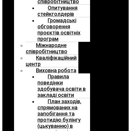
співробітництво
Опитування
стейкголдерів
Громадські
обговорення
проєктів освітніх
програм
Міжнародне
співробітництво
Кваліфікаційний
центр
Виховна робота
Правила
поведінки
здобувача освіти в
закладі освіти
План заходів,
спрямованих на
запобігання та
протидію булінгу
(цькуванню) в