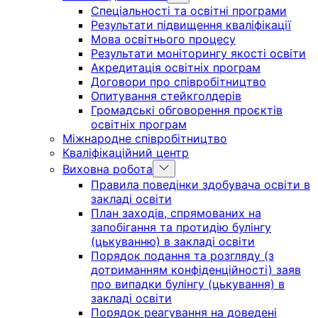
sub
Спеціальності та освітні програми
menu
Результати підвищення кваліфікації
Мова освітнього процесу
Результати моніторингу якості освіти
Акредитація освітніх програм
Договори про співробітництво
Опитування стейкголдерів
Громадські обговорення проєктів
освітніх програм
Міжнародне співробітництво
Кваліфікаційний центр
Show
Виховна робота
sub
Правила поведінки здобувача освіти в
menu
закладі освіти
План заходів, спрямованих на
запобігання та протидію булінгу
(цькуванню) в закладі освіти
Порядок подання та розгляду (з
дотриманням конфіденційності) заяв
про випадки булінгу (цькування) в
закладі освіти
Порядок реагування на доведені