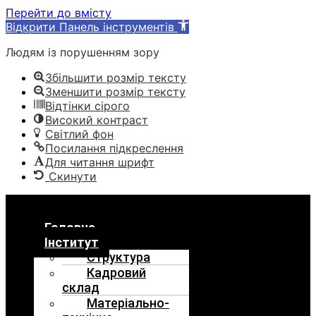
Перейти до вмісту
Відкрити Панель інструментів
Людям із порушенням зору
Збільшити розмір тексту
Зменшити розмір тексту
Відтінки сірого
Високий контраст
Світлий фон
Посилання підкреслення
Для читання шрифт
Скинути
Menu
Головна
Інститут
Структура
Кадровий
склад
Матеріально-