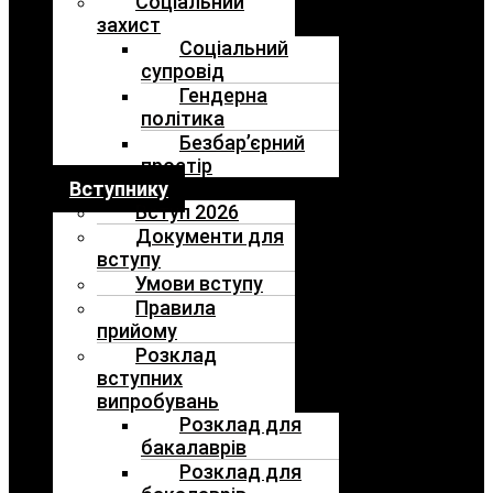
Соціальний
захист
Соціальний
супровід
Гендерна
політика
Безбар’єрний
простір
Вступнику
Вступ 2026
Документи для
вступу
Умови вступу
Правила
прийому
Розклад
вступних
випробувань
Розклад для
бакалаврів
Розклад для