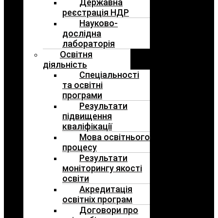
Державна
реєстрація НДР
Науково-
дослідна
лабораторія
Освітня
діяльність
Спеціальності
та освітні
програми
Результати
підвищення
кваліфікації
Мова освітнього
процесу
Результати
моніторингу якості
освіти
Акредитація
освітніх програм
Договори про