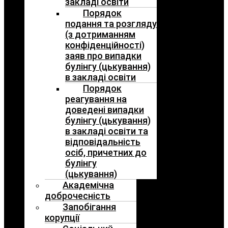
закладі освіти
Порядок
подання та розгляду
(з дотриманням
конфіденційності)
заяв про випадки
булінгу (цькування)
в закладі освіти
Порядок
реагування на
доведені випадки
булінгу (цькування)
в закладі освіти та
відповідальність
осіб, причетних до
булінгу
(цькування)
Академічна
доброчесність
Запобігання
корупції